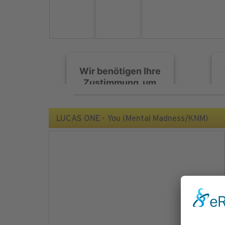
Wir benötigen Ihre
Zustimmung, um
den Spotify-
Service zu laden!
LUCAS ONE - You (Mental Madness/KNM)
Wir verwenden Spotify,
um Inhalte einzubetten.
Dieser Service kann
Daten zu Ihren
Aktivitäten sammeln.
Bitte lesen Sie die Details
durch und stimmen Sie
der Nutzung des Service
zu, um diese Inhalte
anzuzeigen.