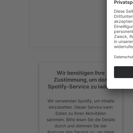
Mehr Informationen
Akzeptieren
powered by
Usercentrics
Consent Management
Platform
&
eRecht24
Wir benötigen Ihre
Zustimmung, um den
Spotify-Service zu laden!
Wir verwenden Spotify, um Inhalte
einzubetten. Dieser Service kann
Daten zu Ihren Aktivitäten
sammeln. Bitte lesen Sie die Details
durch und stimmen Sie der
Nutzung des Service zu, um diese