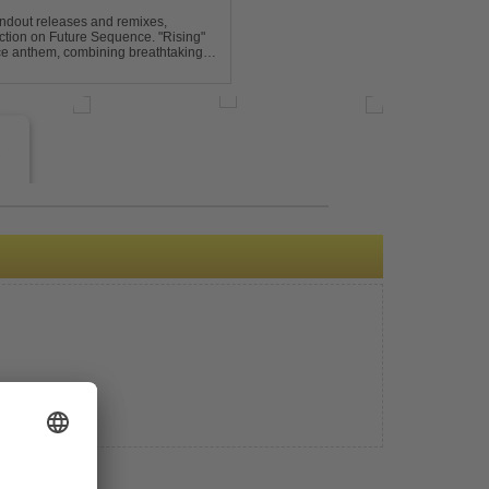
andout releases and remixes,
ction on Future Sequence. "Rising"
nce anthem, combining breathtaking
ucing melodies. A must-...
e
s
e