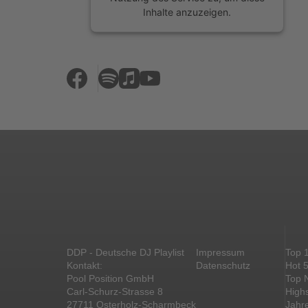
Inhalte anzuzeigen.
Mehr Informationen
Akzeptieren
powered by
Usercentrics Consent
Management Platform
&
eRecht24
DDP - Deutsche DJ Playlist
Impressum
Top 
Kontakt:
Datenschutz
Hot 
Pool Position GmbH
Top 
Carl-Schurz-Strasse 8
High
27711 Osterholz-Scharmbeck
Jahr