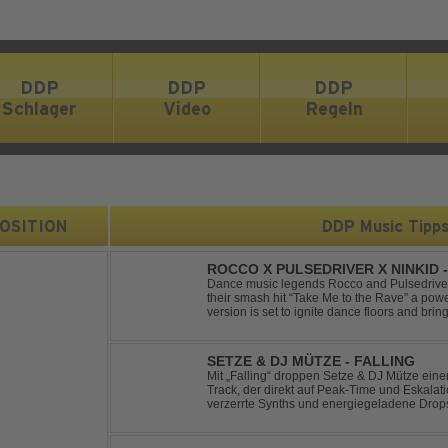
DDP
DDP
DDP
Schlager
Video
Regeln
 POSITION
DDP Music Tipp
ROCCO X PULSEDRIVER X NINKID 
(FESTIVAL MIX)
Dance music legends Rocco and Pulsedriver,
their smash hit “Take Me to the Rave” a pow
version is set to ignite dance floors and bring
Featuring massive kicks and the beloved mel
SETZE & DJ MÜTZE - FALLING
Mit „Falling“ droppen Setze & DJ Mütze ei
Track, der direkt auf Peak-Time und Eskalati
verzerrte Synths und energiegeladene Drop
keine Pausen kennt – roh, schnell und absolu