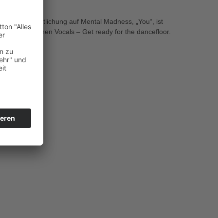
rste Veröffentlichung auf Mental Madness, „You“, ist
sowie weiblichen Vocals – Get ready for the dancefloor.
s