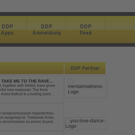
DDP
DDP
DDP
Apps
Anmeldung
Feed
s
DDP Partner
- TAKE ME TO THE RAVE
 together with Ninkid, have given
erful new makeover. The fresh
 every festival to a boiling point.
ody that made the or...
nen kompromisslosen Hypertechno-
on ausgelegt ist. Treibende Kicks,
s verschmelzen zu einem Sound, der
t mitreißend. Zwischen ...