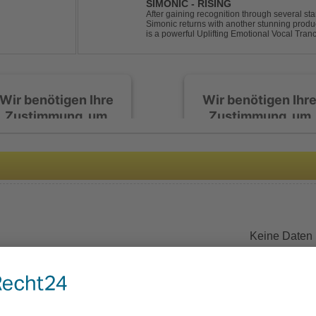
SIMONIC - RISING
After gaining recognition through several st
Simonic returns with another stunning produ
is a powerful Uplifting Emotional Vocal Tra
vocals, uplifting energy, and goosebump-ind
Wir benötigen Ihre
Wir benötigen Ihr
Zustimmung, um
Zustimmung, um
den Spotify-
den Spotify-
Service zu laden!
Service zu laden!
Wir verwenden Spotify,
Wir verwenden Spotify,
um Inhalte einzubetten.
um Inhalte einzubetten.
Dieser Service kann
Dieser Service kann
Daten zu Ihren
Daten zu Ihren
Keine Daten
Aktivitäten sammeln.
Aktivitäten sammeln.
Bitte lesen Sie die Details
Bitte lesen Sie die Detail
durch und stimmen Sie
durch und stimmen Sie
der Nutzung des Service
der Nutzung des Servic
zu, um diese Inhalte
zu, um diese Inhalte
anzuzeigen.
anzuzeigen.