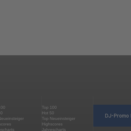
100
Top 100
50
Hot 50
DJ-Promo 
Neueinsteiger
Top Neueinsteiger
scores
Highscores
escharts
Jahrescharts