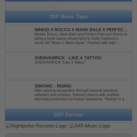
DDP Music Tipps
NINKID X ROCCO X MARK BALE X PERFECT
PITCH - SINCE U BEEN GONE
Ninkid, Rocco, Mark Bale and Perfect Pitch join forces to
bring a fresh dance-driven twist to Kelly Clarkson’s
iconic hit “Since U Been Gone.” Packed with high-
energy beats, uplifting vibes and a festival-ready sound,
this cover is built for peak-time sets, radio rotations and
every dancefloor ...
SVENVANRICK - LIKE A TATTOO
SVENVANRICK "Like A Tattoo"
SIMONIC - RISING
After gaining recognition through several standout
releases and remixes, Simonic returns with another
stunning production on Future Sequence. "Rising" is a
powerful Uplifting Emotional Vocal Trance anthem,
combining breathtaking vocals, uplifting energy, and
goosebump-inducing melodies. A must-...
DDP Partner