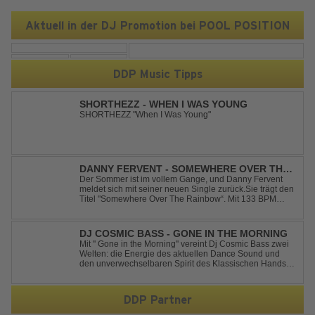
Aktuell in der DJ Promotion bei POOL POSITION
DDP Music Tipps
SHORTHEZZ - WHEN I WAS YOUNG
SHORTHEZZ "When I Was Young"
DANNY FERVENT - SOMEWHERE OVER THE
RAINBOW
Der Sommer ist im vollem Gange, und Danny Fervent
meldet sich mit seiner neuen Single zurück.Sie trägt den
Titel "Somewhere Over The Rainbow“. Mit 133 BPM
entfaltet sich ein melodischer Trance Sound, der durch
seine atmosphärische Dichte und mitreißende Dynamik
überzeugt. Kraftvolle, zugleich g...
DJ COSMIC BASS - GONE IN THE MORNING
Mit '' Gone in the Morning'' vereint Dj Cosmic Bass zwei
Welten: die Energie des aktuellen Dance Sound und
den unverwechselbaren Spirit des Klassischen Hands
Up. Ein Soundtrack für eine unvergessliche Nacht!
DDP Partner