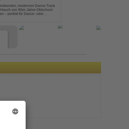
T
n treibenden, modernen Dance-Track
en Hauch von 90er-Jahre-Oldschool-
ten – perfekt für Dance- oder
b- und Festival-Sets.
e
s
e