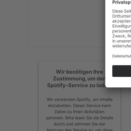
Mehr Informationen
Akzeptieren
powered by
Usercentrics
Consent Management
Platform
&
eRecht24
Wir benötigen Ihre
Zustimmung, um den
Spotify-Service zu laden!
Wir verwenden Spotify, um Inhalte
einzubetten. Dieser Service kann
Daten zu Ihren Aktivitäten
sammeln. Bitte lesen Sie die Details
durch und stimmen Sie der
Nutzung des Service zu, um diese