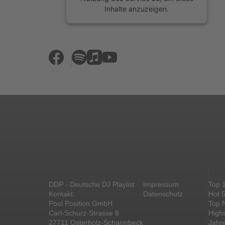
Inhalte anzuzeigen.
Mehr Informationen
Akzeptieren
powered by
Usercentrics Consent
Management Platform
&
eRecht24
DDP - Deutsche DJ Playlist
Impressum
Top 
Kontakt:
Datenschutz
Hot 
Pool Position GmbH
Top 
Carl-Schurz-Strasse 8
High
27711 Osterholz-Scharmbeck
Jahr