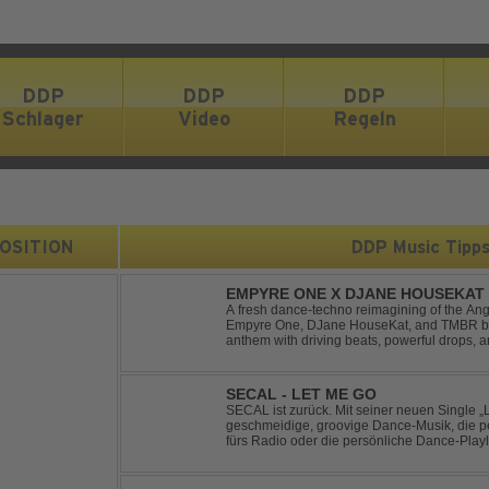
DDP
DDP
DDP
Schlager
Video
Regeln
 POSITION
DDP Music Tipp
EMPYRE ONE X DJANE HOUSEKAT 
TONIGHT
A fresh dance-techno reimagining of the Ang
Empyre One, DJane HouseKat, and TMBR brea
anthem with driving beats, powerful drops, 
Blending nostalgia with contemporary dancefl
SECAL - LET ME GO
SECAL ist zurück. Mit seiner neuen Single „L
geschmeidige, groovige Dance-Musik, die pe
fürs Radio oder die persönliche Dance-Playli
House trifft auf Dance-Pop – man darf gespan