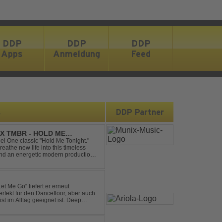
DDP
DDP
DDP
Apps
Anmeldung
Feed
s
DDP Partner
X TMBR - HOLD ME
el One classic "Hold Me Tonight."
the new life into this timeless
and an energetic modern production.
oor energy, this cover...
et Me Go“ liefert er erneut
rfekt für den Dancefloor, aber auch
st im Alltag geeignet ist. Deep
nt sein, was als Nächstes...