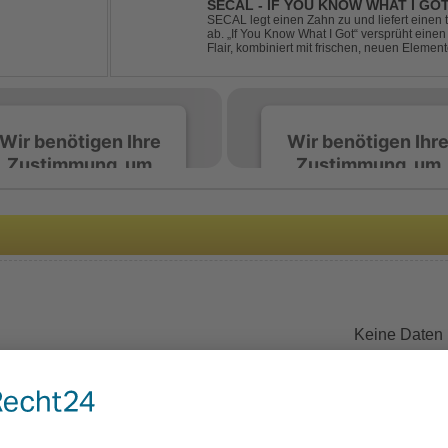
SECAL - IF YOU KNOW WHAT I GO
SECAL legt einen Zahn zu und liefert eine
ab. „If You Know What I Got“ versprüht ein
Flair, kombiniert mit frischen, neuen Elemen
Workout-Playlists und natürlich ideal für Clu
Wir benötigen Ihre
Wir benötigen Ihr
Zustimmung, um
Zustimmung, um
den Spotify-
den Spotify-
Service zu laden!
Service zu laden!
Wir verwenden Spotify,
Wir verwenden Spotify,
um Inhalte einzubetten.
um Inhalte einzubetten.
Dieser Service kann
Dieser Service kann
Daten zu Ihren
Daten zu Ihren
Keine Daten
Aktivitäten sammeln.
Aktivitäten sammeln.
Bitte lesen Sie die Details
Bitte lesen Sie die Detail
durch und stimmen Sie
durch und stimmen Sie
der Nutzung des Service
der Nutzung des Servic
zu, um diese Inhalte
zu, um diese Inhalte
anzuzeigen.
anzuzeigen.