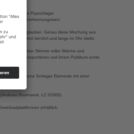
auf. Der moderne Popschlager
it hohem Wiedererkennungswert.
nen Träume zu glauben. Genau diese Mischung aus
 Titel, der sofort berührt und lange im Ohr bleibt.
s
pretation und einer Stimme voller Wärme und
ubwürdig zu transportieren und ihrem Publikum echte
d verbindet moderne Schlager Elemente mit einer
s" (Andreas Rosmiarek, LC 02000).
Downloadplattformen erhältlich.