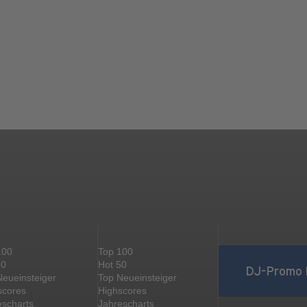
100
Top 100
50
Hot 50
DJ-Promo 
Neueinsteiger
Top Neueinsteiger
scores
Highscores
escharts
Jahrescharts