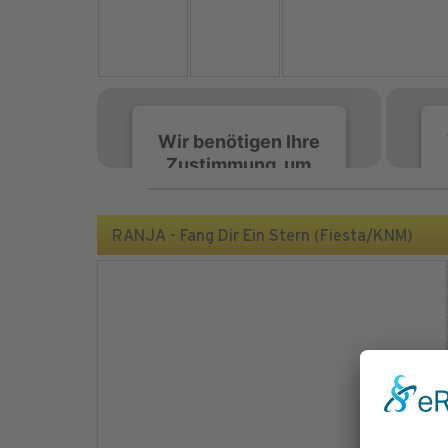
Wir benötigen Ihre
Zustimmung, um
den Spotify-
Service zu laden!
RANJA - Fang Dir Ein Stern (Fiesta/KNM)
Wir verwenden Spotify,
um Inhalte einzubetten.
Dieser Service kann
Daten zu Ihren
Aktivitäten sammeln.
Bitte lesen Sie die Details
durch und stimmen Sie
der Nutzung des Service
zu, um diese Inhalte
anzuzeigen.