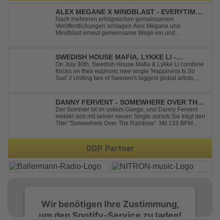
ALEX MEGANE X MINDBLAST - EVERYTIME
WE TOUCH
Nach mehreren erfolgreichen gemeinsamen
Veröffentlichungen schlagen Alex Megane und
Mindblast erneut gemeinsame Wege ein und
präsentieren mit Everytime We Touch ihre neueste
Zusammenarbeit. Für ihre aktuelle Single haben sie sich
einen echten Klassiker vorgenommen: den
SWEDISH HOUSE MAFIA, LYKKE LI -
unvergessenen Song von Ma...
HAPPINESS IS SO SAD
On July 30th, Swedish House Mafia & Lykke Li combine
forces on their euphoric new single 'Happiness Is So
Sad' // Uniting two of Sweden's biggest global artists,
'Happiness Is So Sad' is a record that reflects on how the
happiest moments are often the hardest to say goodbye
to // The track was ...
DANNY FERVENT - SOMEWHERE OVER THE
RAINBOW
Der Sommer ist im vollem Gange, und Danny Fervent
meldet sich mit seiner neuen Single zurück.Sie trägt den
Titel "Somewhere Over The Rainbow“. Mit 133 BPM
entfaltet sich ein melodischer Trance Sound, der durch
seine atmosphärische Dichte und mitreißende Dynamik
überzeugt. Kraftvolle, zugleich g...
DDP Partner
Wir benötigen Ihre Zustimmung,
um den Spotify-Service zu laden!