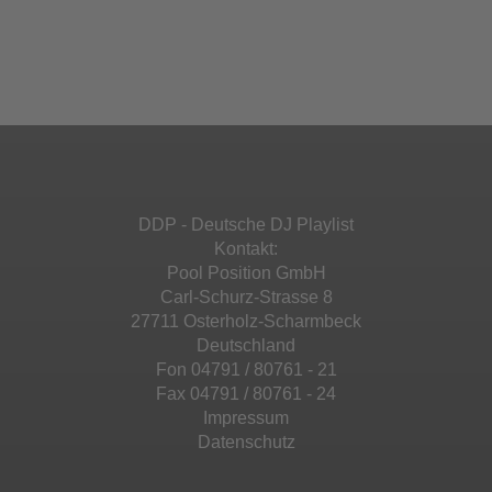
Akzeptieren
einzubetten. Dieser Service kann Daten zu
Ihren Aktivitäten sammeln. Bitte lesen Sie die
Mehr Informationen
powered by
Usercentrics Consent
Details durch und stimmen Sie der Nutzung
Management Platform
&
eRecht24
des Service zu, um diese Inhalte anzuzeigen.
Akzeptieren
Mehr Informationen
powered by
Usercentrics Consent
Management Platform
&
eRecht24
Akzeptieren
DDP - Deutsche DJ Playlist
powered by
Usercentrics Consent
Kontakt:
Management Platform
&
eRecht24
Pool Position GmbH
Carl-Schurz-Strasse 8
27711 Osterholz-Scharmbeck
Deutschland
Fon 04791 / 80761 - 21
Fax 04791 / 80761 - 24
Impressum
Datenschutz