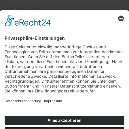
Top 100
Hot 50
Top Neueinsteiger
Highscores
Jahrescharts
Top 100
Hot 50
Top Neueinsteiger
Highscores
Jahrescharts