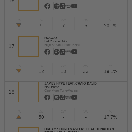
16
TW
LW
2W
3W
%
9
7
5
20,1%
ROCCO
Let Yourself Go
High 5/Planet Punk/KNM
17
TW
LW
2W
3W
%
12
13
33
19,1%
JAMES HYPE FEAT. CRAIG DAVID
No Drama
One More Tune/Warner
18
TW
LW
2W
3W
%
50
-
-
17,7%
DREAM SOUND MASTERS FEAT. JONATHAN