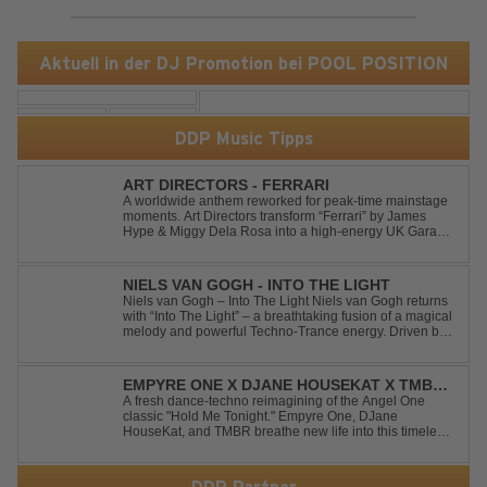
Aktuell in der DJ Promotion bei POOL POSITION
DDP Music Tipps
ART DIRECTORS - FERRARI
A worldwide anthem reworked for peak-time mainstage
moments. Art Directors transform “Ferrari” by James
Hype & Miggy Dela Rosa into a high-energy UK Garage
House weapon, packed with punchy grooves and
irresistible momentum. Designed for clubs and festival
crowds alike, this remix elevates the o...
NIELS VAN GOGH - INTO THE LIGHT
Niels van Gogh – Into The Light Niels van Gogh returns
with “Into The Light” – a breathtaking fusion of a magical
melody and powerful Techno-Trance energy. Driven by
euphoric synths, soaring emotions, and a massive peak-
time groove, this track delivers pure goosebumps from
start to finish. Kn...
EMPYRE ONE X DJANE HOUSEKAT X TMBR -
HOLD ME TONIGHT
A fresh dance-techno reimagining of the Angel One
classic "Hold Me Tonight." Empyre One, DJane
HouseKat, and TMBR breathe new life into this timeless
anthem with driving beats, powerful drops, and an
energetic modern production. Blending nostalgia with
contemporary dancefloor energy, this cover...