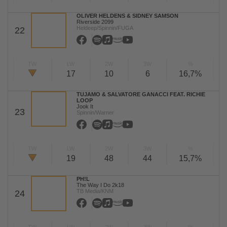
OLIVER HELDENS & SIDNEY SAMSON
Riverside 2099
Heldeep/Spinnin/FUGA
22
TW
LW
2W
3W
%
17
10
6
16,7%
TUJAMO & SALVATORE GANACCI FEAT. RICHIE
LOOP
Jook It
23
Spinnin/Warner
TW
LW
2W
3W
%
19
48
44
15,7%
PH!L
The Way I Do 2k18
TB Media/KNM
24