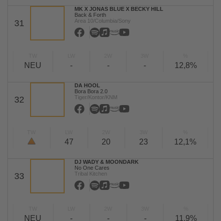
MK X JONAS BLUE X BECKY HILL
Back & Forth
Area 10/Columbia/Sony
31
TW
LW
2W
3W
%
NEU
-
-
-
12,8%
DA HOOL
Bora Bora 2.0
Tiger/Kontor/KNM
32
TW
LW
2W
3W
%
47
20
23
12,1%
DJ WADY & MOONDARK
No One Cares
Tribal Kitchen
33
TW
LW
2W
3W
%
NEU
-
-
-
11,9%