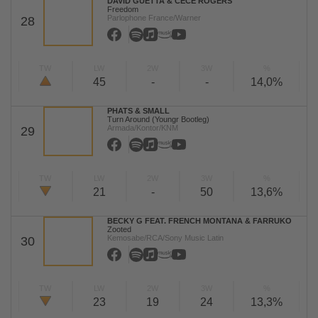
DAVID GUETTA & CECE ROGERS
Freedom
Parlophone France/Warner
28
TW
LW
2W
3W
%
45
-
-
14,0%
PHATS & SMALL
Turn Around (Youngr Bootleg)
Armada/Kontor/KNM
29
TW
LW
2W
3W
%
21
-
50
13,6%
BECKY G FEAT. FRENCH MONTANA & FARRUKO
Zooted
Kemosabe/RCA/Sony Music Latin
30
TW
LW
2W
3W
%
23
19
24
13,3%