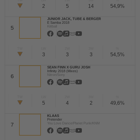
TW
LW
2W
3W
%
2
5
14
54,9%
JUNIOR JACK, TUBE & BERGER
E Samba 2018
Kittball
5
TW
LW
2W
3W
%
3
3
3
54,5%
SEAN FINN X GURU JOSH
Infinity 2018 (Mixes)
Nitron/Sony
6
TW
LW
2W
3W
%
5
4
2
49,6%
KLAAS
Pretender
You Love Dance/Planet Punk/KNM
7