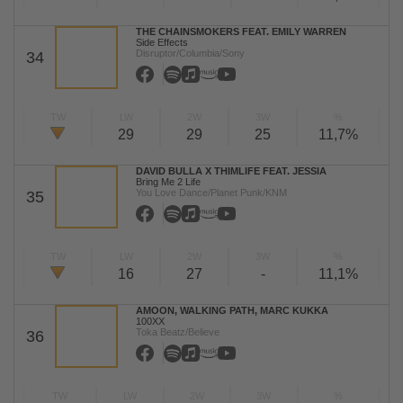
THE CHAINSMOKERS FEAT. EMILY WARREN
Side Effects
Disruptor/Columbia/Sony
34
TW
LW
2W
3W
%
29
29
25
11,7%
DAVID BULLA X THIMLIFE FEAT. JESSIA
Bring Me 2 Life
You Love Dance/Planet Punk/KNM
35
TW
LW
2W
3W
%
16
27
-
11,1%
AMOON, WALKING PATH, MARC KUKKA
100XX
Toka Beatz/Believe
36
TW
LW
2W
3W
%