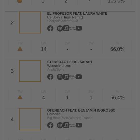
1
2
7
100,0%
EL PROFESOR FEAT. LAURA WHITE
Ce Soir? (Hugel Remix)
Scorpio/Kontor/KNM
2
TW
LW
2W
3W
%
14
-
-
66,0%
STEREOACT FEAT. SARAH
Wunschkonzert
Ariola/Sony
3
TW
LW
2W
3W
%
4
1
1
56,4%
OFENBACH FEAT. BENJAMIN INGROSSO
Paradise
Big Beat Paris/Warner France
4