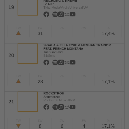
REICHLING & KHEPRI
So Nice
19
Tkbz Media/Virgin/Universal/UV
TW
LW
2W
3W
%
31
-
-
17,4%
SIGALA & ELLA EYRE & MEGHAN TRAINOR
FEAT. FRENCH MONTANA
Just Got Paid
20
B1/Sony
TW
LW
2W
3W
%
28
-
-
17,1%
ROCKSTROH
Sommerzeit
Rockstroh Music/KNM
21
TW
LW
2W
3W
%
8
6
4
17,1%