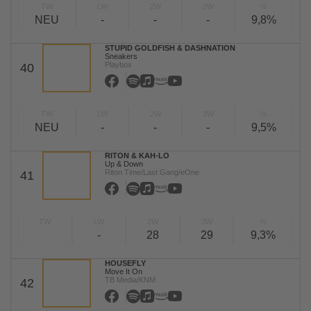
TW
LW
2W
3W
%
NEU
-
-
-
9,8%
STUPID GOLDFISH & DASHNATION
Sneakers
Playbox
40
TW
LW
2W
3W
%
NEU
-
-
-
9,5%
RITON & KAH-LO
Up & Down
Riton Time/Last Gang/eOne
41
TW
LW
2W
3W
%
-
28
29
9,3%
HOUSEFLY
Move It On
TB Media/KNM
42