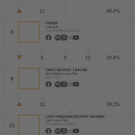
TW
LW
2W
3W
%
11
-
-
48,4%
FISHER
Losing It
Catch & Release/Import
8
TW
LW
2W
3W
%
6
9
15
30,9%
CRIS CAB FEAT. J BALVIN
Just Wanna Love You
Epic/Sony
9
TW
LW
2W
3W
%
32
-
-
29,3%
LOST FREQUENCIES FEAT. NGHBRS
Like I Love You
Armada/Kontor/KNM
10