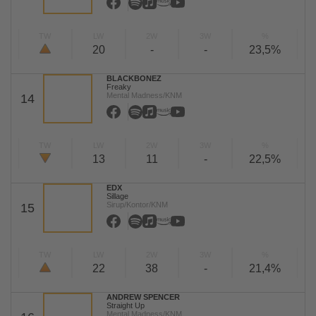
TW
LW
2W
3W
%
20
-
-
23,5%
BLACKBONEZ
Freaky
Mental Madness/KNM
14
TW
LW
2W
3W
%
13
11
-
22,5%
EDX
Sillage
Sirup/Kontor/KNM
15
TW
LW
2W
3W
%
22
38
-
21,4%
ANDREW SPENCER
Straight Up
Mental Madness/KNM