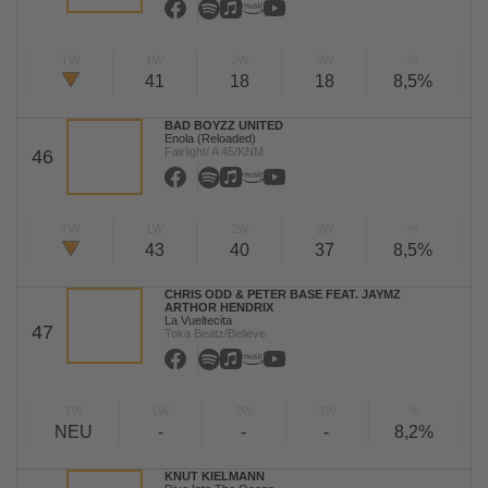
TW
LW
2W
3W
%
41
18
18
8,5%
BAD BOYZZ UNITED
Enola (Reloaded)
Fairlight/ A 45/KNM
46
TW
LW
2W
3W
%
43
40
37
8,5%
CHRIS ODD & PETER BASE FEAT. JAYMZ
ARTHOR HENDRIX
La Vueltecita
47
Toka Beatz/Believe
TW
LW
2W
3W
%
NEU
-
-
-
8,2%
KNUT KIELMANN