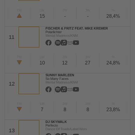
TW
LW
2W
3W
%
15
-
-
28,4%
FISCHER & FRITZ FEAT. MIKE KREMER
Polarlichter
Mental Madness/KNM
11
TW
LW
2W
3W
%
10
12
27
24,8%
SUNNY MARLEEN
So Many Faces
Mental Madness/KNM
12
TW
LW
2W
3W
%
7
8
8
23,8%
DJ SKYWALK
Perfecto
Dance Of Toads/Label Worx
13