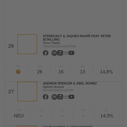
STEREOACT & JAQUES RAUPÉ FEAT. PETER
SCHILLING
Terra Titanic
26
Toka Beatz/Kontor/KNM
TW
LW
2W
3W
%
26
16
13
14,8%
ANDREW SPENCER & ABEL ROMEZ
Spinnin' Around
Mental Madness/KNM
27
TW
LW
2W
3W
%
NEU
-
-
-
14,3%