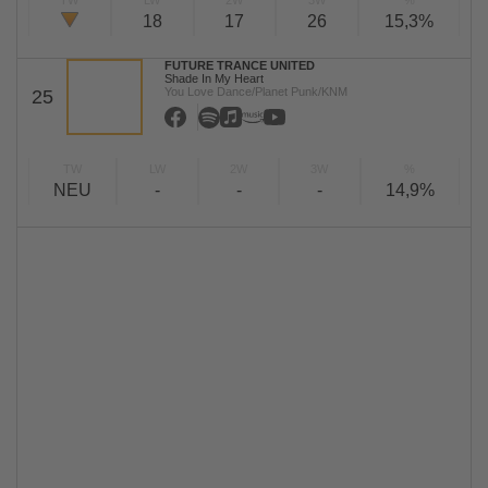
TW
LW
2W
3W
%
18
17
26
15,3%
FUTURE TRANCE UNITED
Shade In My Heart
You Love Dance/Planet Punk/KNM
25
TW
LW
2W
3W
%
NEU
-
-
-
14,9%