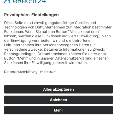
Hot 50
Top Neueinsteiger
Highscores
Jahrescharts
Top 100
Hot 50
Top Neueinsteiger
Highscores
Jahrescharts
DJ-Promo buchen