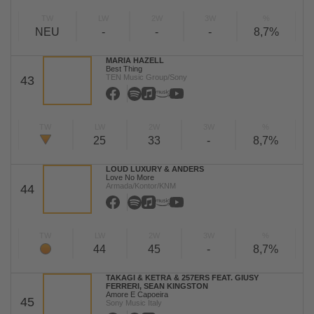
TW
LW
2W
3W
%
NEU
-
-
-
8,7%
MARIA HAZELL
Best Thing
TEN Music Group/Sony
43
TW
LW
2W
3W
%
25
33
-
8,7%
LOUD LUXURY & ANDERS
Love No More
Armada/Kontor/KNM
44
TW
LW
2W
3W
%
44
45
-
8,7%
TAKAGI & KETRA & 257ERS FEAT. GIUSY
FERRERI, SEAN KINGSTON
Amore E Capoeira
45
Sony Music Italy