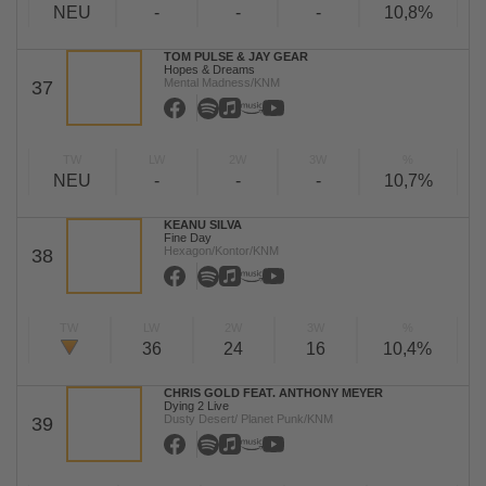
NEU
-
-
-
10,8%
TOM PULSE & JAY GEAR
Hopes & Dreams
Mental Madness/KNM
37
TW
LW
2W
3W
%
NEU
-
-
-
10,7%
KEANU SILVA
Fine Day
Hexagon/Kontor/KNM
38
TW
LW
2W
3W
%
36
24
16
10,4%
CHRIS GOLD FEAT. ANTHONY MEYER
Dying 2 Live
Dusty Desert/ Planet Punk/KNM
39