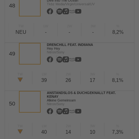
Dive Into The Ocean
Tkbz Media/Virgin/Universal/UV
48
TW
LW
2W
3W
%
NEU
-
-
-
8,2%
DRENCHILL FEAT. INDIIANA
Hey Hey
Nitron/Sony
49
TW
LW
2W
3W
%
39
26
17
8,1%
ANSTANDSLOS & DUCHGEKNALLT FEAT.
KENAY
Alleine Gemeinsam
50
Nitron/Sony
TW
LW
2W
3W
%
40
14
10
7,3%