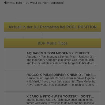
Hör mal rein – du wirst es nicht bereuen!
Aktuell in der DJ Promotion bei POOL POSITION
DDP Music Tipps
AQUAGEN X TONI MOGENS X PERFECT
PITCH - UPTOWN GIRL
Aquagen x Toni Mogens x Perfect Pitch – Uptown Girl
The legendary Aquagen join forces with Perfect Pitch
and the incredible vocals of Toni Mogens to breathe new
life into Billy Joel's timeless classic "Uptown Girl."
Combining a bouncy bassline and a fresh, feel-good
production, this modern da...
ROCCO X PULSEDRIVER X NINKID - TAKE
ME TO THE RAVE (FESTIVAL MIX)
Dance music legends Rocco and Pulsedriver, together
with Ninkid, have given their smash hit “Take Me to the
Rave” a powerful new makeover. The fresh version is set
to ignite dance floors and bring every festival to a boiling
point. Featuring massive kicks and the beloved melody
that made the or...
XIJARO & PITCH WITH YOUSSRI - DON'T
YOU WORRY CHILD
Trance heroes Xijaro & Pitch have once again joined
forces with vocalist Youssri to deliver another massive