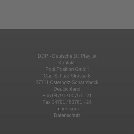
einzubetten. Dieser Service kann Daten zu
Ihren Aktivitäten sammeln. Bitte lesen Sie die
Mehr Informationen
powered by
Usercentrics Consent
Details durch und stimmen Sie der Nutzung
Management Platform
&
eRecht24
des Service zu, um diese Inhalte anzuzeigen.
Akzeptieren
Mehr Informationen
powered by
Usercentrics Consent
Management Platform
&
eRecht24
Akzeptieren
DDP - Deutsche DJ Playlist
powered by
Usercentrics Consent
Kontakt:
Management Platform
&
eRecht24
Pool Position GmbH
Carl-Schurz-Strasse 8
27711 Osterholz-Scharmbeck
Deutschland
Fon 04791 / 80761 - 21
Fax 04791 / 80761 - 24
Impressum
Datenschutz