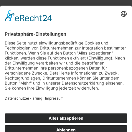
Top 100
Hot 50
Top Neueinsteiger
Highscores
Jahrescharts
Top 100
Hot 50
Top Neueinsteiger
Highscores
Jahrescharts