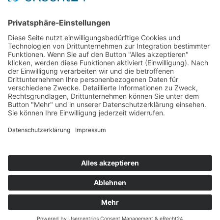
Top Neueinsteiger
Highscores
Jahrescharts
Top 100
Hot 50
Top Neueinsteiger
Highscores
Jahrescharts
DJ-Promo buchen