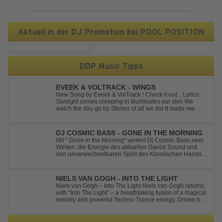
Aktuell in der DJ Promotion bei POOL POSITION
DDP Music Tipps
EVEEK & VOLTRACK - WINGS
New Song by Eveek & VolTrack ! Check it out... Lyrics:
Sunlight comes creeping in Illuminates our skin We
watch the day go by Stories of all we did It made me
think of you It made me think of you Under a trillion stars
We danced on top of cars ...
DJ COSMIC BASS - GONE IN THE MORNING
Mit '' Gone in the Morning'' vereint Dj Cosmic Bass zwei
Welten: die Energie des aktuellen Dance Sound und
den unverwechselbaren Spirit des Klassischen Hands
Up. Ein Soundtrack für eine unvergessliche Nacht!
NIELS VAN GOGH - INTO THE LIGHT
Niels van Gogh – Into The Light Niels van Gogh returns
with “Into The Light” – a breathtaking fusion of a magical
melody and powerful Techno-Trance energy. Driven by
euphoric synths, soaring emotions, and a massive peak-
time groove, this track delivers pure goosebumps from
start to finish. Kn...