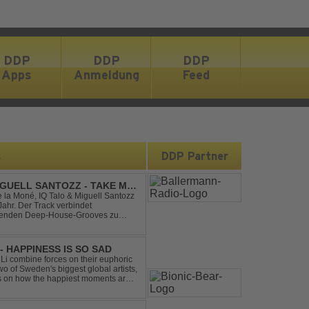
DDP
DDP
DDP
Apps
Anmeldung
Feed
s
DDP Partner
IGUELL SANTOZZ - TAKE ME
e la Moné, IQ Talo & Miguell Santozz
rbindet
ibenden Deep-House-Grooves zu
nis. Hypnotische Percussions
- HAPPINESS IS SO SAD
Li combine forces on their euphoric
wo of Sweden's biggest global artists,
cts on how the happiest moments are
ck was ...