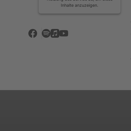
Inhalte anzuzeigen.
Mehr Informationen
Akzeptieren
powered by
Usercentrics Consent
Management Platform
&
eRecht24