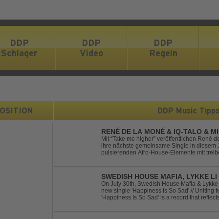
DDP
DDP
DDP
Schlager
Video
Regeln
 POSITION
DDP Music Tipp
RENÉ DE LA MONÉ & IQ-TALO & M
HIGHER
Mit “Take me higher” veröffentlichen René d
ihre nächste gemeinsame Single in diesem Jahr. Der Track ve
pulsierenden Afro-House-Elemente mit tre
einem sinnlich atmosphärischen Musikerleb
verschm...
SWEDISH HOUSE MAFIA, LYKKE LI 
On July 30th, Swedish House Mafia & Lykke 
new single 'Happiness Is So Sad' // Uniting t
'Happiness Is So Sad' is a record that refle
often the hardest to say goodbye to // The tra