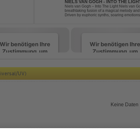
NIELS VAN GOGH - INTO THE LIGH
Niels van Gogh – Into The Light Niels van Go
breathtaking fusion of a magical melody an
Driven by euphoric synths, soaring emotion
this track delivers pure goosebumps from start
Wir benötigen Ihre
Wir benötigen Ihr
Zustimmung, um
Zustimmung, um
den Spotify-
den Spotify-
Service zu laden!
Service zu laden!
iversal/UV)
Wir verwenden Spotify,
Wir verwenden Spotify,
um Inhalte einzubetten.
um Inhalte einzubetten.
Dieser Service kann
Dieser Service kann
Daten zu Ihren
Daten zu Ihren
Keine Daten
Aktivitäten sammeln.
Aktivitäten sammeln.
Bitte lesen Sie die Details
Bitte lesen Sie die Detail
durch und stimmen Sie
durch und stimmen Sie
der Nutzung des Service
der Nutzung des Servic
zu, um diese Inhalte
zu, um diese Inhalte
anzuzeigen.
anzuzeigen.