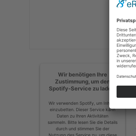
Mehr Informationen
Akzeptieren
powered by
Usercentrics
Consent Management
Platform
&
eRecht24
Wir benötigen Ihre
Zustimmung, um den
Spotify-Service zu laden!
Wir verwenden Spotify, um Inhalte
einzubetten. Dieser Service kann
Daten zu Ihren Aktivitäten
sammeln. Bitte lesen Sie die Details
durch und stimmen Sie der
Nutzung des Service zu, um diese