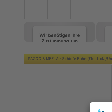
Wir benötigen Ihre
Zustimmung, um
den Spotify-
Service zu laden!
PAZOO & MEELA - Schiefe Bahn (Electrola/Un
Wir verwenden Spotify,
um Inhalte einzubetten.
Dieser Service kann
Daten zu Ihren
Aktivitäten sammeln.
Bitte lesen Sie die Details
durch und stimmen Sie
der Nutzung des Service
zu, um diese Inhalte
anzuzeigen.