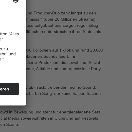
uch. Das DJ- und Producer-Duo zählt längst zu den
racks wie „Kommissar“ (über 20 Millionen Streams)
eine feste Fanbase aufgebaut und sorgen regelmäßig
oss, HBz oder Blümchen unterstreichen ihren Status als
s
 Mit über 193.000 Followern auf TikTok und rund 20.600
ihre energiegeladenen Sounds feiert. Ihr
ne, cluborientierte Produktion, die sowohl auf Social
 verbinden Humor, Attitüde und kompromisslose Party-
mpromisslosen Club-Track: treibender Techno-Sound,
fort im Kopf bleibt. Ein Song, der keine halben Sachen
owd in Bewegung und steht für energiegeladene Sets
al Media sowie Auftritten in Clubs und auf Festivals
hen Szene.