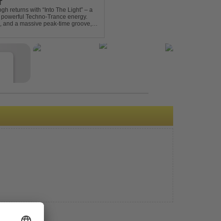
T
gh returns with “Into The Light” – a
d powerful Techno-Trance energy.
s, and a massive peak-time groove,
 to finish. Kn...
e
s
e