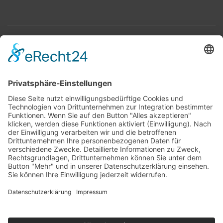
Top 100
Hot 50
Top Neueinsteiger
Highscores
Jahrescharts
Top 100
Hot 50
Top Neueinsteiger
Highscores
Jahrescharts