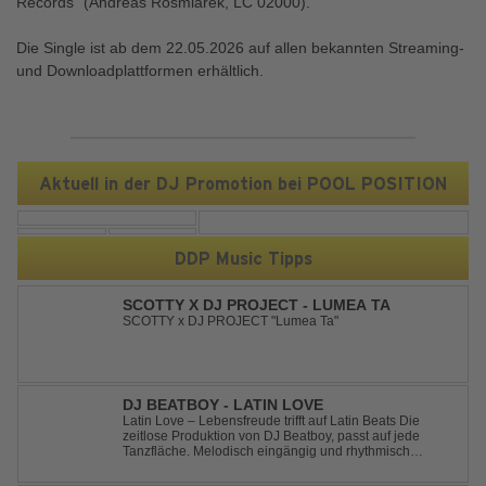
Records" (Andreas Rosmiarek, LC 02000).
Die Single ist ab dem 22.05.2026 auf allen bekannten Streaming-
und Downloadplattformen erhältlich.
Aktuell in der DJ Promotion bei POOL POSITION
DDP Music Tipps
SCOTTY X DJ PROJECT - LUMEA TA
SCOTTY x DJ PROJECT "Lumea Ta"
DJ BEATBOY - LATIN LOVE
Latin Love – Lebensfreude trifft auf Latin Beats Die
zeitlose Produktion von DJ Beatboy, passt auf jede
Tanzfläche. Melodisch eingängig und rhythmisch
treibend, bringt der Song das Publikum ins Feel Good
Party Feeling. DJ Beatboy alias Benjamin Huk aus