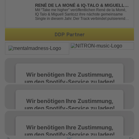
Hannover, freut sich über Feedback....
RENÉ DE LA MONÉ & IQ-TALO & MIGUELL
SANTOZZ - TAKE ME HIGHER
Mit “Take me higher” veröffentlichen René de la Moné,
IQ Talo & Miguell Santozz ihre nächste gemeinsame
Single in diesem Jahr. Der Track verbindet pulsierenden
Afro-House-Elemente mit treibenden Deep-House-
Grooves zu einem sinnlich atmosphärischen
Musikerlebnis. Hypnotische Percussions verschm...
DDP Partner
Wir benötigen Ihre Zustimmung,
um den Spotify-Service zu laden!
Wir verwenden Spotify, um Inhalte
Wir benötigen Ihre Zustimmung,
einzubetten. Dieser Service kann Daten zu
um den Spotify-Service zu laden!
Ihren Aktivitäten sammeln. Bitte lesen Sie die
Details durch und stimmen Sie der Nutzung
des Service zu, um diese Inhalte anzuzeigen.
Wir verwenden Spotify, um Inhalte
Wir benötigen Ihre Zustimmung,
einzubetten. Dieser Service kann Daten zu
um den Spotify-Service zu laden!
Ihren Aktivitäten sammeln. Bitte lesen Sie die
Mehr Informationen