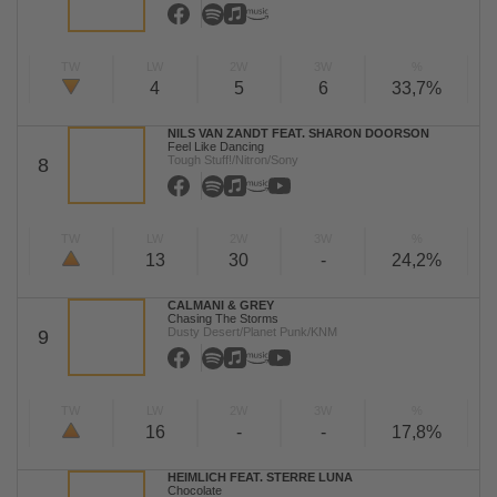
TW
LW
2W
3W
%
4
5
6
33,7%
NILS VAN ZANDT FEAT. SHARON DOORSON
Feel Like Dancing
Tough Stuff!/Nitron/Sony
8
TW
LW
2W
3W
%
13
30
-
24,2%
CALMANI & GREY
Chasing The Storms
Dusty Desert/Planet Punk/KNM
9
TW
LW
2W
3W
%
16
-
-
17,8%
HEIMLICH FEAT. STERRE LUNA
Chocolate