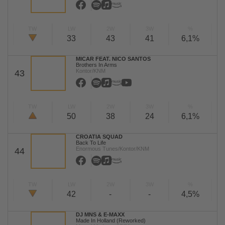
TW
LW
2W
3W
%
33
43
41
6,1%
MICAR FEAT. NICO SANTOS
Brothers In Arms
Kontor/KNM
43
TW
LW
2W
3W
%
50
38
24
6,1%
CROATIA SQUAD
Back To Life
Enormous Tunes/Kontor/KNM
44
TW
LW
2W
3W
%
42
-
-
4,5%
DJ MNS & E-MAXX
Made In Holland (Reworked)