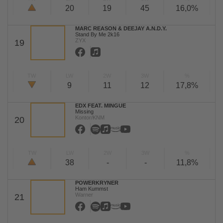
20
19
45
16,0%
MARC REASON & DEEJAY A.N.D.Y.
Stand By Me 2k16
ZYX
19
TW
LW
2W
3W
%
9
11
12
17,8%
EDX FEAT. MINGUE
Missing
Kontor/KNM
20
TW
LW
2W
3W
%
38
-
-
11,8%
POWERKRYNER
Ham Kummst
Warner
21