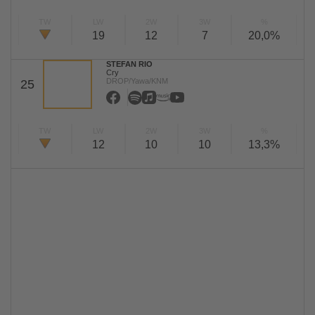
TW
LW
2W
3W
%
19
12
7
20,0%
STEFAN RIO
Cry
DROP/Yawa/KNM
25
TW
LW
2W
3W
%
12
10
10
13,3%