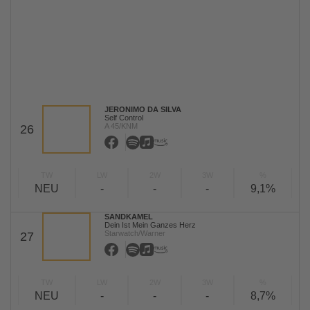
JERONIMO DA SILVA
Self Control
A 45/KNM
26
TW
LW
2W
3W
%
NEU
-
-
-
9,1%
SANDKAMEL
Dein Ist Mein Ganzes Herz
Starwatch/Warner
27
TW
LW
2W
3W
%
NEU
-
-
-
8,7%