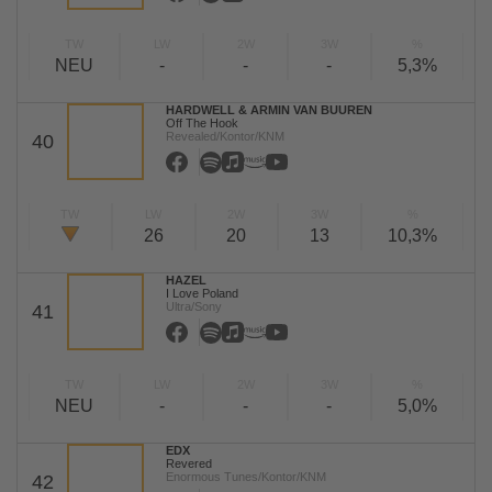
TW
LW
2W
3W
%
NEU
-
-
-
5,3%
HARDWELL & ARMIN VAN BUUREN
Off The Hook
Revealed/Kontor/KNM
40
TW
LW
2W
3W
%
26
20
13
10,3%
HAZEL
I Love Poland
Ultra/Sony
41
TW
LW
2W
3W
%
NEU
-
-
-
5,0%
EDX
Revered
Enormous Tunes/Kontor/KNM
42