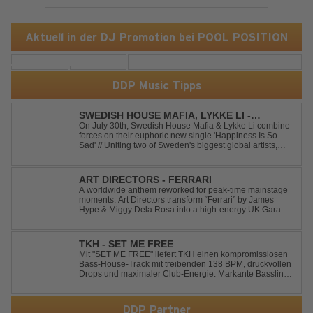
Aktuell in der DJ Promotion bei POOL POSITION
DDP Music Tipps
SWEDISH HOUSE MAFIA, LYKKE LI -
HAPPINESS IS SO SAD
On July 30th, Swedish House Mafia & Lykke Li combine
forces on their euphoric new single 'Happiness Is So
Sad' // Uniting two of Sweden's biggest global artists,
'Happiness Is So Sad' is a record that reflects on how the
happiest moments are often the hardest to say goodbye
to // The track was ...
ART DIRECTORS - FERRARI
A worldwide anthem reworked for peak-time mainstage
moments. Art Directors transform “Ferrari” by James
Hype & Miggy Dela Rosa into a high-energy UK Garage
House weapon, packed with punchy grooves and
irresistible momentum. Designed for clubs and festival
crowds alike, this remix elevates the o...
TKH - SET ME FREE
Mit "SET ME FREE" liefert TKH einen kompromisslosen
Bass-House-Track mit treibenden 138 BPM, druckvollen
Drops und maximaler Club-Energie. Markante Basslines
treffen auf hypnotische Vocals und einen Build-up, der
die Spannung konsequent bis zu den Drops nach oben
schraubt. Der Track hat die no...
DDP Partner