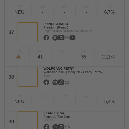
TW
LW
2W
3W
%
NEU
-
-
-
6,7%
PRINCE AMAHO
Freedom (Remix)
PopYa!/Pulsive/Pulsive Media/KNM
37
TW
LW
2W
3W
%
41
-
35
12,1%
WOLFGANG PETRY
Wahnsinn 2016 (Jonny Nevs Party-Remix)
Sony
38
TW
LW
2W
3W
%
NEU
-
-
-
5,4%
KEANU SILVA
Pump Up The Jam
Spinnin
39