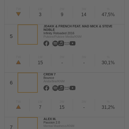
TW
LW
2W
3W
%
3
9
14
47,5%
JDAKK & FRENCH FEAT. MAD MICK & STEVE
NOBLE
Infinity Reloaded 2016
5
Pulsive/Pulsive Media/KNM
TW
LW
2W
3W
%
15
-
-
30,1%
CREW 7
Bounce
Andorfine/KNM
6
TW
LW
2W
3W
%
7
15
-
31,2%
ALEX M.
Passion 2.0
Mental Madness/KNM
7