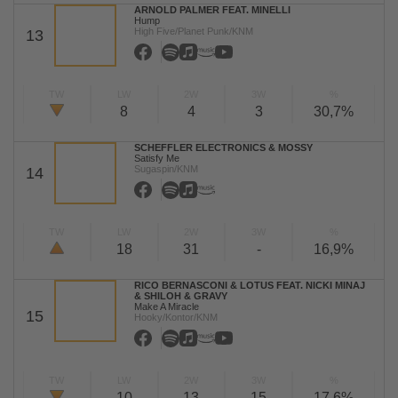
ARNOLD PALMER FEAT. MINELLI
Hump
High Five/Planet Punk/KNM
13
TW
LW
2W
3W
%
8
4
3
30,7%
SCHEFFLER ELECTRONICS & MOSSY
Satisfy Me
Sugaspin/KNM
14
TW
LW
2W
3W
%
18
31
-
16,9%
RICO BERNASCONI & LOTUS FEAT. NICKI MINAJ
& SHILOH & GRAVY
Make A Miracle
15
Hooky/Kontor/KNM
TW
LW
2W
3W
%
10
13
15
17,6%