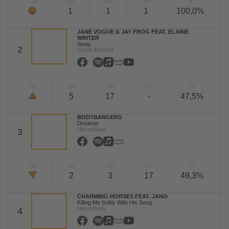
TW
LW
2W
3W
%
1
1
1
100,0%
JANE VOGUE & JAY FROG FEAT. ELAINE
WINTER
Sway
2
C47/A 45/KNM
TW
LW
2W
3W
%
5
17
-
47,5%
BODYBANGERS
Dreamer
Nitron/Sony
3
TW
LW
2W
3W
%
2
3
17
49,3%
CHARMING HORSES FEAT. JANO
Killing Me Softly With His Song
Nitron/Sony
4