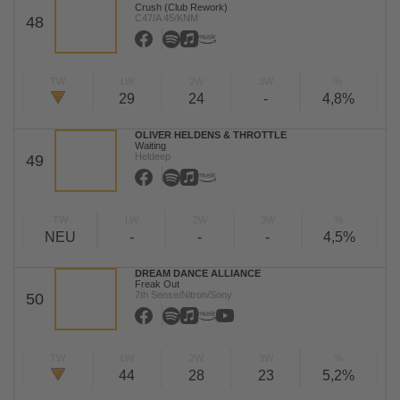
Crush (Club Rework)
C47/A 45/KNM
48
TW
LW
2W
3W
%
29
24
-
4,8%
OLIVER HELDENS & THROTTLE
Waiting
Heldeep
49
TW
LW
2W
3W
%
NEU
-
-
-
4,5%
DREAM DANCE ALLIANCE
Freak Out
7th Sense/Nitron/Sony
50
TW
LW
2W
3W
%
44
28
23
5,2%