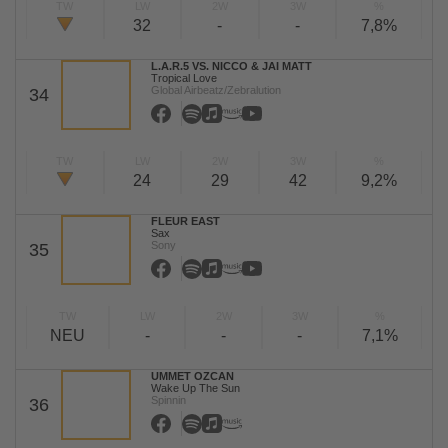
TW
LW
2W
3W
%
32
-
-
7,8%
L.A.R.5 VS. NICCO & JAI MATT
Tropical Love
Global Airbeatz/Zebralution
34
TW
LW
2W
3W
%
24
29
42
9,2%
FLEUR EAST
Sax
Sony
35
TW
LW
2W
3W
%
NEU
-
-
-
7,1%
UMMET OZCAN
Wake Up The Sun
Spinnin
36