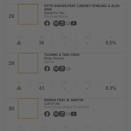
OTTO KNOWS FEAT. LINDSEY STIRLING & ALEX
ARIS
Dying For You
28
Disconap/Warner
TW
LW
2W
3W
%
36
-
-
8,5%
TUJAMO & TAIO CRUZ
Booty Bounce
Spinnin
29
TW
LW
2W
3W
%
43
-
-
8,3%
NORDA FEAT. B. MARTIN
Call On Me
Dusty Desert/Planet Punk/KNM
30
TW
LW
2W
3W
%