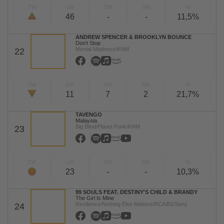
TW
LW
2W
3W
%
46
-
-
11,5%
ANDREW SPENCER & BROOKLYN BOUNCE
Don't Stop
Mental Madness/KNM
22
TW
LW
2W
3W
%
11
7
2
21,7%
TAVENGO
Malaysia
Big Blind/Planet Punk/KNM
23
TW
LW
2W
3W
%
23
-
-
10,3%
99 SOULS FEAT. DESTINY'S CHILD & BRANDY
The Girl Is Mine
Resilience/Nothing Else Matters/RCA/B1/Sony
24