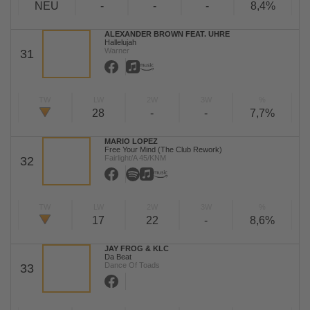
NEU
-
-
-
8,4%
ALEXANDER BROWN FEAT. UHRE
Hallelujah
Warner
31
TW
LW
2W
3W
%
28
-
-
7,7%
MARIO LOPEZ
Free Your Mind (The Club Rework)
Fairlight/A 45/KNM
32
TW
LW
2W
3W
%
17
22
-
8,6%
JAY FROG & KLC
Da Beat
Dance Of Toads
33