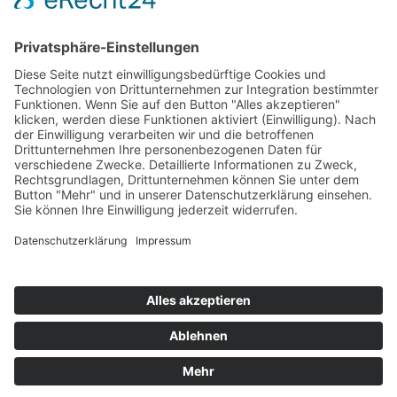
Hot 50
Top Neueinsteiger
Highscores
Jahrescharts
Top 100
Hot 50
Top Neueinsteiger
Highscores
Jahrescharts
DJ-Promo buchen