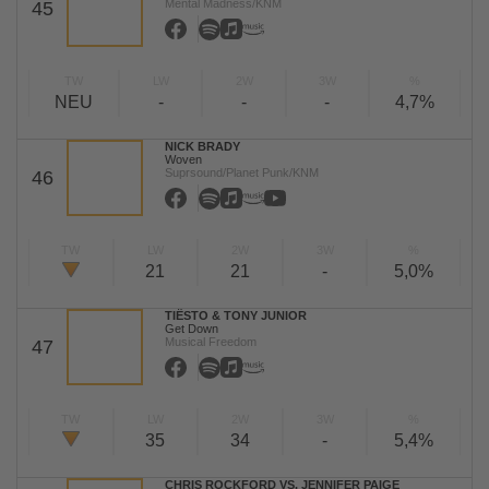
Mental Madness/KNM
45
TW
LW
2W
3W
%
NEU
-
-
-
4,7%
NICK BRADY
Woven
Suprsound/Planet Punk/KNM
46
TW
LW
2W
3W
%
21
21
-
5,0%
TIËSTO & TONY JUNIOR
Get Down
Musical Freedom
47
TW
LW
2W
3W
%
35
34
-
5,4%
CHRIS ROCKFORD VS. JENNIFER PAIGE