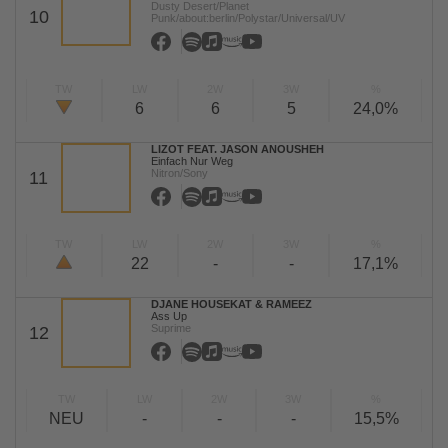
Dusty Desert/Planet
10
Punk/about:berlin/Polystar/Universal/UV
TW
LW
2W
3W
%
6
6
5
24,0%
LIZOT FEAT. JASON ANOUSHEH
Einfach Nur Weg
Nitron/Sony
11
TW
LW
2W
3W
%
22
-
-
17,1%
DJANE HOUSEKAT & RAMEEZ
Ass Up
Suprime
12
TW
LW
2W
3W
%
NEU
-
-
-
15,5%