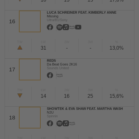
LUCA SCHREINER FEAT. KIMBERLY ANNE
Missing
Ultra/B1/Sony
16
TW
LW
2W
3W
%
31
-
-
13,0%
RED5
Da Beat Goes 2K16
Sounds United
17
TW
LW
2W
3W
%
14
16
25
15,6%
SHOWTEK & EVA SHAW FEAT. MARTHA WASH
N2U
Spinnin
18
TW
LW
2W
3W
%