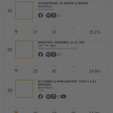
ALPHATRONIC VS. MATRA & SKROW
Wobbleface
Mumbai/Feiyr
31
TW
LW
2W
3W
%
27
33
-
15,1%
W&W FEAT. HARDWELL & LIL JON
Live The Night
Mainstage/Armada/Kontor/KNM
32
TW
LW
2W
3W
%
25
45
-
14,9%
DJ COMBO & PAPAJAM FEAT. TONY T & DJ
RAPHAEL
Boom Boom
33
KHB
TW
LW
2W
3W
%