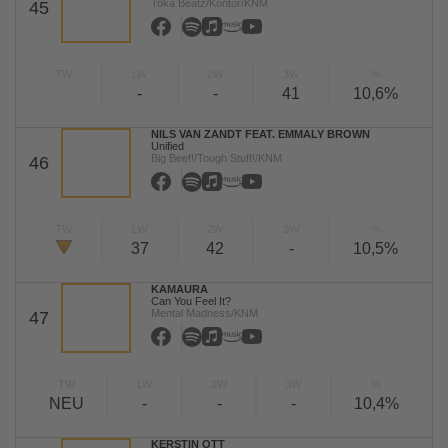
Toka Beatz/Kontor/KNM
45
TW
LW
2W
3W
%
-
-
41
10,6%
NILS VAN ZANDT FEAT. EMMALY BROWN
Unified
Big Beef!/Tough Stuff!/KNM
46
TW
LW
2W
3W
%
37
42
-
10,5%
KAMAURA
Can You Feel It?
Mental Madness/KNM
47
TW
LW
2W
3W
%
NEU
-
-
-
10,4%
KERSTIN OTT