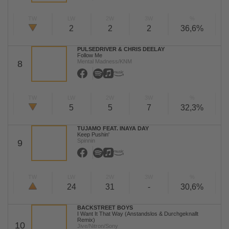
TW
LW
2W
3W
%
2
2
2
36,6%
PULSEDRIVER & CHRIS DEELAY
Follow Me
Mental Madness/KNM
8
TW
LW
2W
3W
%
5
5
7
32,3%
TUJAMO FEAT. INAYA DAY
Keep Pushin'
Spinnin
9
TW
LW
2W
3W
%
24
31
-
30,6%
BACKSTREET BOYS
I Want It That Way (Anstandslos & Durchgeknallt
Remix)
10
Jive/Nitron/Sony