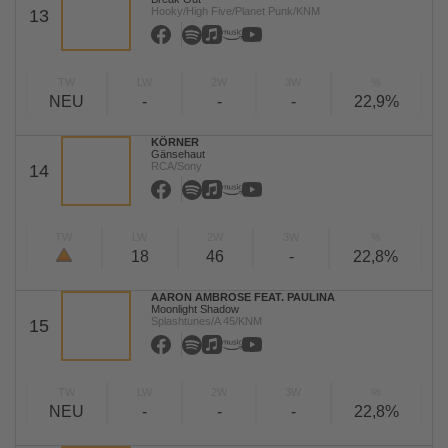
Hooky/High Five/Planet Punk/KNM
13
TW
LW
2W
3W
%
NEU
-
-
-
22,9%
KÖRNER
Gänsehaut
RCA/Sony
14
TW
LW
2W
3W
%
18
46
-
22,8%
AARON AMBROSE FEAT. PAULINA
Moonlight Shadow
Splashtunes/A 45/KNM
15
TW
LW
2W
3W
%
NEU
-
-
-
22,8%