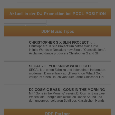
Aktuell in der DJ Promotion bei POOL POSITION
DDP Music Tipps
CHRISTOPHER S X SLIN PROJECT -
CONSTELLATIONS
Christopher S & Slin Project turn coffee stains into
infinite Worlds in Nostalgic new Single "Constellations".
Acclaimed dance producers Christopher S and Slin
Project have joined forces once again to deliver their
highly anticipated new single, "Constellations." Moving
away from standard club ...
SECAL - IF YOU KNOW WHAT I GOT
SECAL legt einen Zahn zu und liefert einen treibenden,
modernen Dance-Track ab. „If You Know What I Got“
versprüht einen Hauch von 90er-Jahre-Oldschool-Flair,
kombiniert mit frischen, neuen Elementen – perfekt für
Dance- oder Workout-Playlists und natürlich ideal für
Club- und Festival-Sets.
DJ COSMIC BASS - GONE IN THE MORNING
Mit '' Gone in the Morning'' vereint Dj Cosmic Bass zwei
Welten: die Energie des aktuellen Dance Sound und
den unverwechselbaren Spirit des Klassischen Hands
Up. Ein Soundtrack für eine unvergessliche Nacht!
DDP Partner