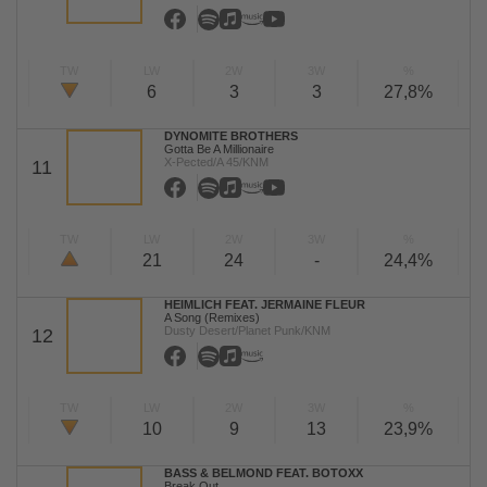
TW
LW
2W
3W
%
6
3
3
27,8%
DYNOMITE BROTHERS
Gotta Be A Millionaire
X-Pected/A 45/KNM
11
TW
LW
2W
3W
%
21
24
-
24,4%
HEIMLICH FEAT. JERMAINE FLEUR
A Song (Remixes)
Dusty Desert/Planet Punk/KNM
12
TW
LW
2W
3W
%
10
9
13
23,9%
BASS & BELMOND FEAT. BOTOXX
Break Out