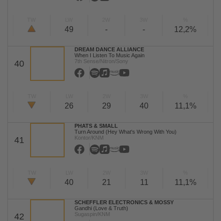
TW
LW
2W
3W
%
49
-
-
12,2%
DREAM DANCE ALLIANCE
When I Listen To Music Again
7th Sense/Nitron/Sony
40
TW
LW
2W
3W
%
26
29
40
11,1%
PHATS & SMALL
Turn Around (Hey What's Wrong With You)
Kontor/KNM
41
TW
LW
2W
3W
%
40
21
11
11,1%
SCHEFFLER ELECTRONICS & MOSSY
Gandhi (Love & Truth)
Sugaspin/KNM
42