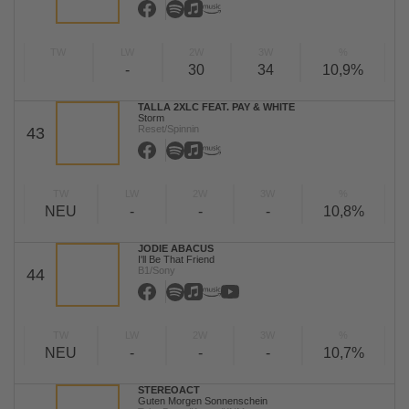
TW
LW
2W
3W
%
-
30
34
10,9%
TALLA 2XLC FEAT. PAY & WHITE
Storm
Reset/Spinnin
43
TW
LW
2W
3W
%
NEU
-
-
-
10,8%
JODIE ABACUS
I'll Be That Friend
B1/Sony
44
TW
LW
2W
3W
%
NEU
-
-
-
10,7%
STEREOACT
Guten Morgen Sonnenschein