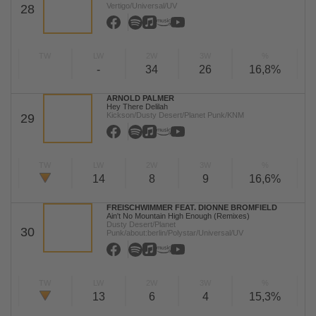
Vertigo/Universal/UV
28
TW
LW
2W
3W
%
-
34
26
16,8%
ARNOLD PALMER
Hey There Delilah
Kickson/Dusty Desert/Planet Punk/KNM
29
TW
LW
2W
3W
%
14
8
9
16,6%
FREISCHWIMMER FEAT. DIONNE BROMFIELD
Ain't No Mountain High Enough (Remixes)
Dusty Desert/Planet
30
Punk/about:berlin/Polystar/Universal/UV
TW
LW
2W
3W
%
13
6
4
15,3%