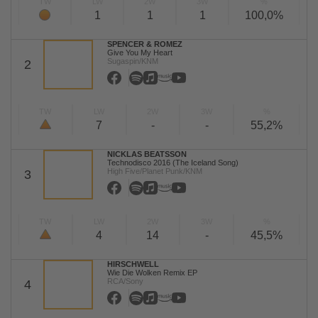
TW
LW
2W
3W
%
1
1
1
100,0%
SPENCER & ROMEZ
Give You My Heart
Sugaspin/KNM
2
TW
LW
2W
3W
%
7
-
-
55,2%
NICKLAS BEATSSON
Technodisco 2016 (The Iceland Song)
High Five/Planet Punk/KNM
3
TW
LW
2W
3W
%
4
14
-
45,5%
HIRSCHWELL
Wie Die Wolken Remix EP
RCA/Sony
4