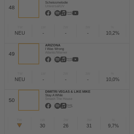
Scheissmelodie
Universal/UV
48
TW
LW
2W
3W
%
NEU
-
-
-
10,2%
ARIZONA
I Was Wrong
Atlantic/Warner
49
TW
LW
2W
3W
%
NEU
-
-
-
10,0%
DIMITRI VEGAS & LIKE MIKE
Stay A While
Smash The House
50
TW
LW
2W
3W
%
30
26
31
9,7%