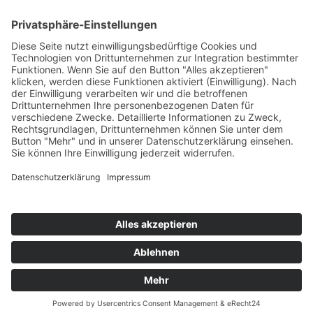
Top Neueinsteiger
Highscores
Jahrescharts
Top 100
Hot 50
Top Neueinsteiger
Highscores
Jahrescharts
DJ-Promo buchen