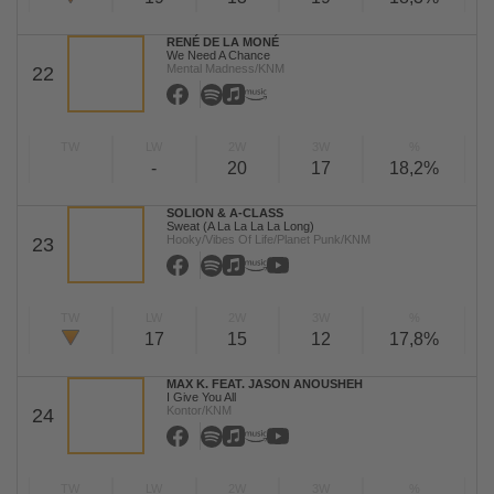
RENÉ DE LA MONÉ
We Need A Chance
Mental Madness/KNM
22
TW
LW
2W
3W
%
-
20
17
18,2%
SOLION & A-CLASS
Sweat (A La La La La Long)
Hooky/Vibes Of Life/Planet Punk/KNM
23
TW
LW
2W
3W
%
17
15
12
17,8%
MAX K. FEAT. JASON ANOUSHEH
I Give You All
Kontor/KNM
24
TW
LW
2W
3W
%