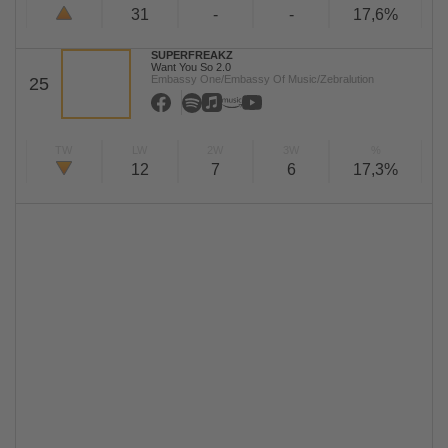
31
-
-
17,6%
SUPERFREAKZ
Want You So 2.0
Embassy One/Embassy Of Music/Zebralution
25
TW
LW
2W
3W
%
12
7
6
17,3%