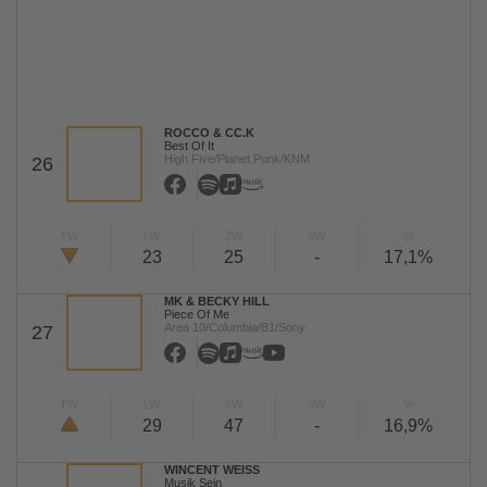
ROCCO & CC.K
Best Of It
High Five/Planet Punk/KNM
26
TW
LW
2W
3W
%
23
25
-
17,1%
MK & BECKY HILL
Piece Of Me
Area 10/Columbia/B1/Sony
27
TW
LW
2W
3W
%
29
47
-
16,9%
WINCENT WEISS
Musik Sein