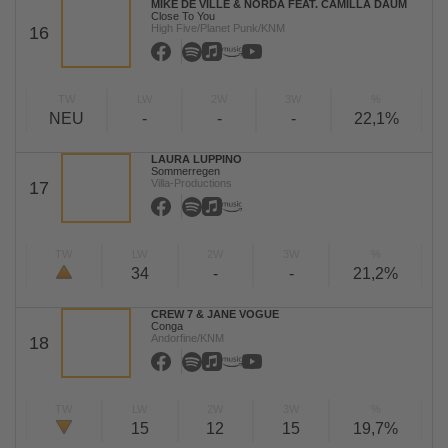
MIKE DE VILLE & NORDA FEAT. CAMILLA DAUM
Close To You
High Five/Planet Punk/KNM
16
TW
LW
2W
3W
%
NEU
-
-
-
22,1%
LAURA LUPPINO
Sommerregen
Villa-Productions
17
TW
LW
2W
3W
%
34
-
-
21,2%
CREW 7 & JANE VOGUE
Conga
Andorfine/KNM
18
TW
LW
2W
3W
%
15
12
15
19,7%