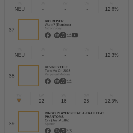
TW
LW
2W
3W
%
NEU
-
-
-
12,6%
RIO REISER
Wann? (Remixes)
Nitron/Sony
37
TW
LW
2W
3W
%
NEU
-
-
-
12,3%
KEVIN LYTTLE
Turn Me On 2016
Perpetual Motions
38
TW
LW
2W
3W
%
22
16
25
12,3%
BINGO PLAYERS FEAT. A-TRAK FEAT.
PHANTOMS
Cry (Just A Little)
39
Spinnin