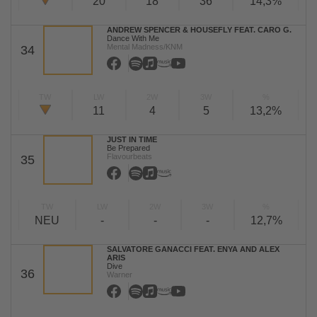
20
18
36
14,3%
ANDREW SPENCER & HOUSEFLY FEAT. CARO G.
Dance With Me
Mental Madness/KNM
34
TW
LW
2W
3W
%
11
4
5
13,2%
JUST IN TIME
Be Prepared
Flavourbeats
35
TW
LW
2W
3W
%
NEU
-
-
-
12,7%
SALVATORE GANACCI FEAT. ENYA AND ALEX
ARIS
Dive
36
Warner