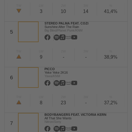
TW
LW
2W
3W
%
3
10
14
41,4%
STEREO PALMA FEAT. COZI
Sunshine After The Rain
Big Blind/Planet Punk/KNM
5
TW
LW
2W
3W
%
9
-
-
38,9%
PICCO
Yeke Yeke 2K16
Yawa/KNM
6
TW
LW
2W
3W
%
8
23
-
37,2%
BODYBANGERS FEAT. VICTORIA KERN
All That She Wants
Nitron/Sony
7