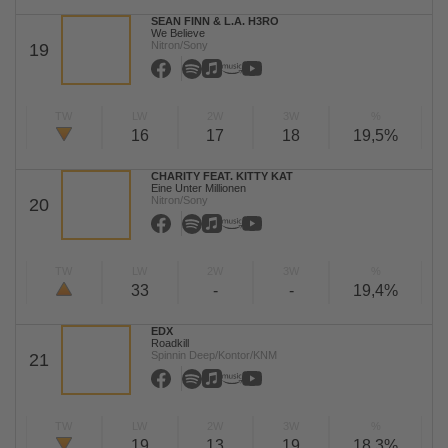
SEAN FINN & L.A. H3RO
We Believe
Nitron/Sony
19
TW
LW
2W
3W
%
16
17
18
19,5%
CHARITY FEAT. KITTY KAT
Eine Unter Millionen
Nitron/Sony
20
TW
LW
2W
3W
%
33
-
-
19,4%
EDX
Roadkill
Spinnin Deep/Kontor/KNM
21
TW
LW
2W
3W
%
19
13
19
18,3%