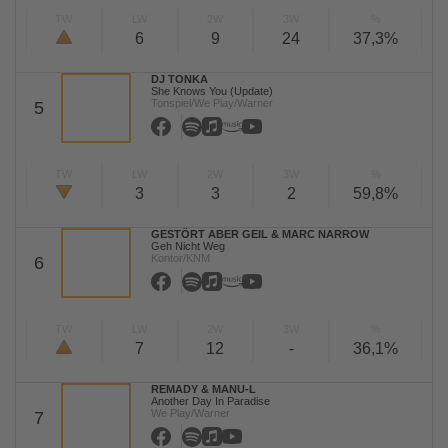
TW
LW
2W
3W
%
6
9
24
37,3%
DJ TONKA
She Knows You (Update)
Tonspiel/We Play/Warner
5
TW
LW
2W
3W
%
3
3
2
59,8%
GESTÖRT ABER GEIL & MARC NARROW
Geh Nicht Weg
Kontor/KNM
6
TW
LW
2W
3W
%
7
12
-
36,1%
REMADY & MANU-L
Another Day In Paradise
We Play/Warner
7