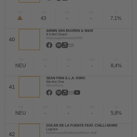
TW
LW
2W
3W
%
43
-
-
7,1%
ARMIN VAN BUUREN & W&W
If It Ain't Dutch
Mainstage/Armada/KNM
40
TW
LW
2W
3W
%
NEU
-
-
-
8,4%
SEAN FINN & L.A. H3RO
We Are One
Nitron/Sony
41
TW
LW
2W
3W
%
NEU
-
-
-
5,8%
OSCAR DE LA FUENTE FEAT. CHILLI NOIRE
Lograre
Klubbhouse/Klubbstyle/Music Mail
42