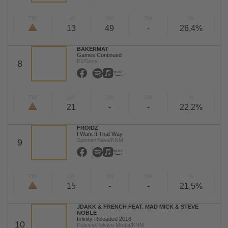
TW
LW
2W
3W
%
13
49
-
26,4%
BAKERMAT
Games Continued
B1/Sony
8
TW
LW
2W
3W
%
21
-
-
22,2%
FROIDZ
I Want It That Way
Spinnin/Yawa/KNM
9
TW
LW
2W
3W
%
15
-
-
21,5%
JDAKK & FRENCH FEAT. MAD MICK & STEVE
NOBLE
Infinity Reloaded 2016
10
Pulsive/Pulsive Media/KNM