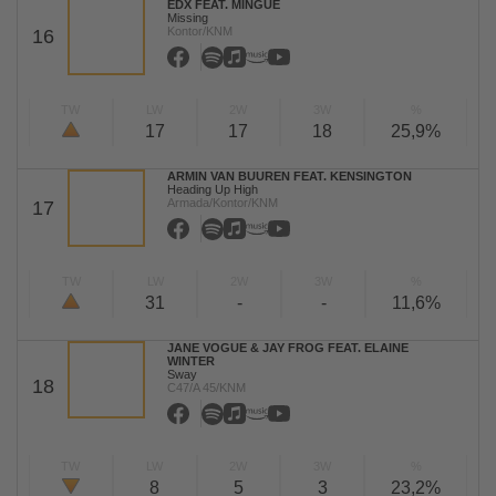
EDX FEAT. MINGUE
Missing
Kontor/KNM
16
TW
LW
2W
3W
%
17
17
18
25,9%
ARMIN VAN BUUREN FEAT. KENSINGTON
Heading Up High
Armada/Kontor/KNM
17
TW
LW
2W
3W
%
31
-
-
11,6%
JANE VOGUE & JAY FROG FEAT. ELAINE
WINTER
Sway
18
C47/A 45/KNM
TW
LW
2W
3W
%
8
5
3
23,2%