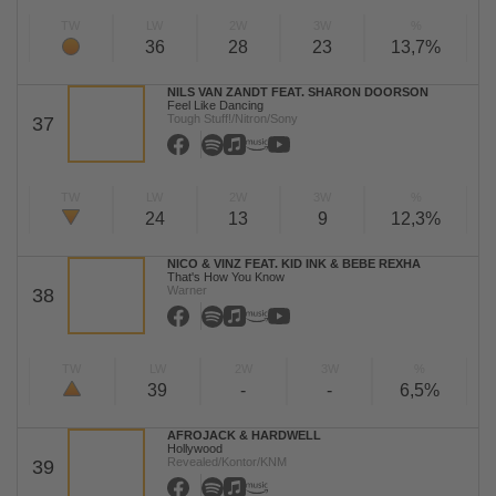
TW
LW
2W
3W
%
36
28
23
13,7%
NILS VAN ZANDT FEAT. SHARON DOORSON
Feel Like Dancing
Tough Stuff!/Nitron/Sony
37
TW
LW
2W
3W
%
24
13
9
12,3%
NICO & VINZ FEAT. KID INK & BEBE REXHA
That's How You Know
Warner
38
TW
LW
2W
3W
%
39
-
-
6,5%
AFROJACK & HARDWELL
Hollywood
Revealed/Kontor/KNM
39