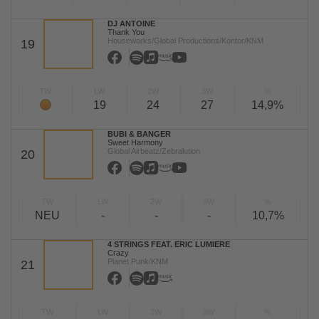
DJ ANTOINE
Thank You
Houseworks/Global Productions/Kontor/KNM
19
TW
LW
2W
3W
%
19
24
27
14,9%
BUBI & BANGER
Sweet Harmony
Global Airbeatz/Zebralution
20
TW
LW
2W
3W
%
NEU
-
-
-
10,7%
4 STRINGS FEAT. ERIC LUMIERE
Crazy
Planet Punk/KNM
21
TW
LW
2W
3W
%