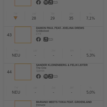
TW
LW
2W
3W
%
28
29
35
7,1%
DAMON PAUL FEAT. JOELINA DREWS
Gridlocked
ZYX
43
TW
LW
2W
3W
%
NEU
-
-
-
5,3%
SANDER KLEINENBERG & FELIX LEITER
The One
Spinnin
44
TW
LW
2W
3W
%
NEU
-
-
-
5,0%
MURANO MEETS TOKA FEAT. GROENLAND
Immune