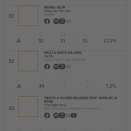
KEANU SILVA
Pump Up The Jam
Spinnin
31
TW
LW
2W
3W
%
32
31
31
12,5%
NICCI & DISCO KILLERZ
Hit Em
Funk Food!/Tough Stuff!/KNM
32
TW
LW
2W
3W
%
49
-
-
7,2%
TIËSTO & OLIVER HELDENS FEAT. NATALIE LA
ROSE
The Right Song
33
Musical Freedom/PM:AM/Universal/UV
TW
LW
2W
3W
%