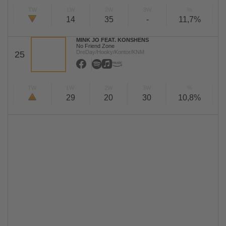
TW
LW
2W
3W
%
14
35
-
11,7%
MINK JO FEAT. KONSHENS
No Friend Zone
DreDay/Hooky/Kontor/KNM
25
TW
LW
2W
3W
%
29
20
30
10,8%