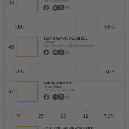
Toka Beatz/Believe
45
TW
LW
2W
3W
%
NEU
-
-
-
5,6%
SWAY GRAY VS. SAL DE SOL
Crosses
Make Sense/Virgin/EMI/Universal/UV
46
TW
LW
2W
3W
%
NEU
-
-
-
5,0%
AARON AMBROSE
I Don't Know
Splashtunes/A 45/KNM
47
TW
LW
2W
3W
%
25
22
19
7,0%
LIZOT FEAT. JASON ANOUSHEH