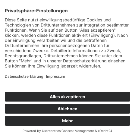
Top Neueinsteiger
Highscores
Jahrescharts
Top 100
Hot 50
Top Neueinsteiger
Highscores
Jahrescharts
DJ-Promo buchen