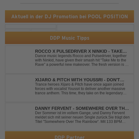
Aktuell in der DJ Promotion bei POOL POSITION
DDP Music Tipps
ROCCO X PULSEDRIVER X NINKID - TAKE
ME TO THE RAVE (FESTIVAL MIX)
Dance music legends Rocco and Pulsedriver, together
with Ninkid, have given their smash hit “Take Me to the
Rave” a powerful new makeover. The fresh version is set
to ignite dance floors and bring every festival to a boiling
point. Featuring massive kicks and the beloved melody
that made the or...
XIJARO & PITCH WITH YOUSSRI - DON'T
YOU WORRY CHILD
Trance heroes Xijaro & Pitch have once again joined
forces with vocalist Youssri to deliver another massive
trance anthem. This time, they take on the legendary
Swedish House Mafia classic "Don't You Worry Child"
and transform it into a breathtaking trance banger while
perfectly preserving the...
DANNY FERVENT - SOMEWHERE OVER THE
RAINBOW
Der Sommer ist im vollem Gange, und Danny Fervent
meldet sich mit seiner neuen Single zurück.Sie trägt den
Titel "Somewhere Over The Rainbow“. Mit 133 BPM
entfaltet sich ein melodischer Trance Sound, der durch
seine atmosphärische Dichte und mitreißende Dynamik
überzeugt. Kraftvolle, zugleich g...
DDP Partner