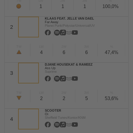
TW
LW
2W
3W
%
1
1
1
100,0%
KLAAS FEAT. JELLE VAN DAEL
Far Away
Planet Punk/Polystar/Universal/UV
2
TW
LW
2W
3W
%
4
6
6
47,4%
DJANE HOUSEKAT & RAMEEZ
Ass Up
Suprime
3
TW
LW
2W
3W
%
2
2
5
53,6%
SCOOTER
Oi
Sheffield Tunes/Kontor/KNM
4