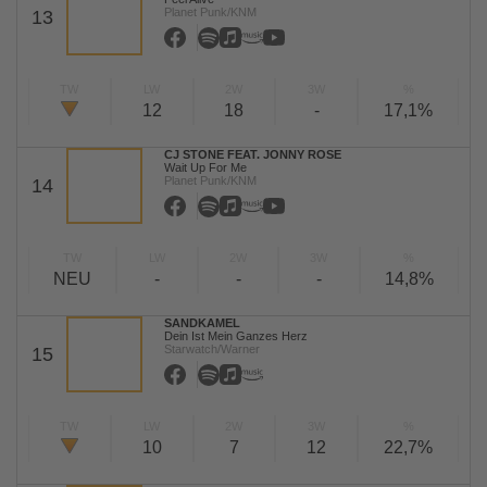
Planet Punk/KNM
13
TW
LW
2W
3W
%
12
18
-
17,1%
CJ STONE FEAT. JONNY ROSE
Wait Up For Me
Planet Punk/KNM
14
TW
LW
2W
3W
%
NEU
-
-
-
14,8%
SANDKAMEL
Dein Ist Mein Ganzes Herz
Starwatch/Warner
15
TW
LW
2W
3W
%
10
7
12
22,7%