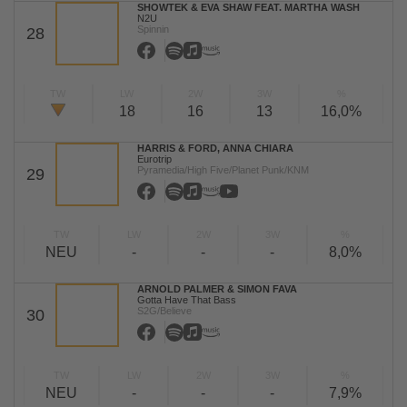
SHOWTEK & EVA SHAW FEAT. MARTHA WASH
N2U
Spinnin
28
TW
LW
2W
3W
%
18
16
13
16,0%
HARRIS & FORD, ANNA CHIARA
Eurotrip
Pyramedia/High Five/Planet Punk/KNM
29
TW
LW
2W
3W
%
NEU
-
-
-
8,0%
ARNOLD PALMER & SIMON FAVA
Gotta Have That Bass
S2G/Believe
30
TW
LW
2W
3W
%
NEU
-
-
-
7,9%