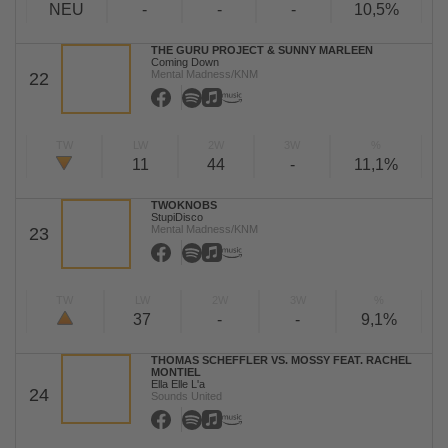
NEU
-
-
-
10,5%
THE GURU PROJECT & SUNNY MARLEEN
Coming Down
Mental Madness/KNM
22
TW
LW
2W
3W
%
11
44
-
11,1%
TWOKNOBS
StupiDisco
Mental Madness/KNM
23
TW
LW
2W
3W
%
37
-
-
9,1%
THOMAS SCHEFFLER VS. MOSSY FEAT. RACHEL
MONTIEL
Ella Elle L'a
24
Sounds United