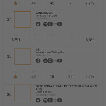
44
45
-
7,7%
VANESSA MAI
Ich Sterb Für Dich
Ariola/Sony
34
TW
LW
2W
3W
%
NEU
-
-
-
6,6%
WIL
What Are We Waiting For
Selfie Tunes
35
TW
LW
2W
3W
%
38
19
38
8,2%
OTTO KNOWS FEAT. LINDSEY STIRLING & ALEX
ARIS
Dying For You
36
Disconap/Warner