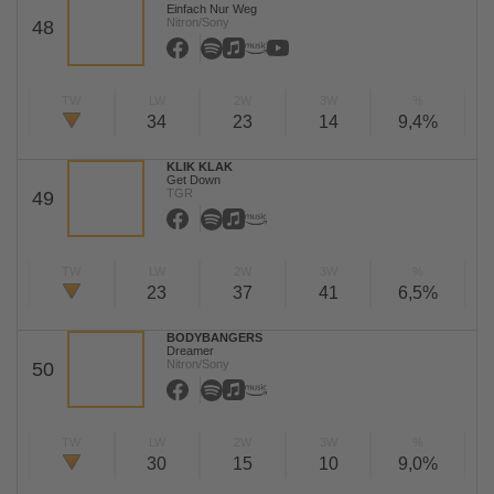
Einfach Nur Weg
Nitron/Sony
48
TW
LW
2W
3W
%
34
23
14
9,4%
KLIK KLAK
Get Down
TGR
49
TW
LW
2W
3W
%
23
37
41
6,5%
BODYBANGERS
Dreamer
Nitron/Sony
50
TW
LW
2W
3W
%
30
15
10
9,0%