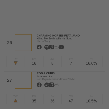
CHARMING HORSES FEAT. JANO
Killing Me Softly With His Song
Nitron/Sony
26
TW
LW
2W
3W
%
16
8
7
16,6%
ROB & CHRIS
Zeitmaschine
Zoo Digital/Zooland/Kontor/KNM
27
TW
LW
2W
3W
%
35
36
47
10,5%