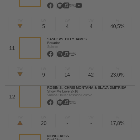
TW
LW
2W
3W
%
5
4
4
40,5%
SASH! VS. OLLY JAMES
Ecuador
Spinnin
11
TW
LW
2W
3W
%
9
14
42
23,0%
ROBIN S., CHRIS MONTANA & SLAVA DMITRIEV
Show Me Love 2k16
Vamos/Housesession/Believe
12
TW
LW
2W
3W
%
20
-
-
17,8%
NEWCLAESS
Feel Alive