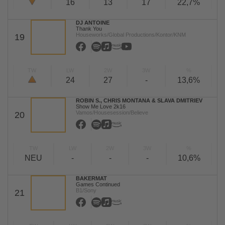
16
13
17
22,7%
DJ ANTOINE
Thank You
Houseworks/Global Productions/Kontor/KNM
19
TW
LW
2W
3W
%
24
27
-
13,6%
ROBIN S., CHRIS MONTANA & SLAVA DMITRIEV
Show Me Love 2k16
Vamos/Housesession/Believe
20
TW
LW
2W
3W
%
NEU
-
-
-
10,6%
BAKERMAT
Games Continued
B1/Sony
21