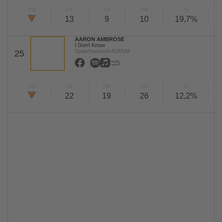
TW
LW
2W
3W
%
13
9
10
19,7%
AARON AMBROSE
I Don't Know
Splashtunes/A 45/KNM
25
TW
LW
2W
3W
%
22
19
26
12,2%