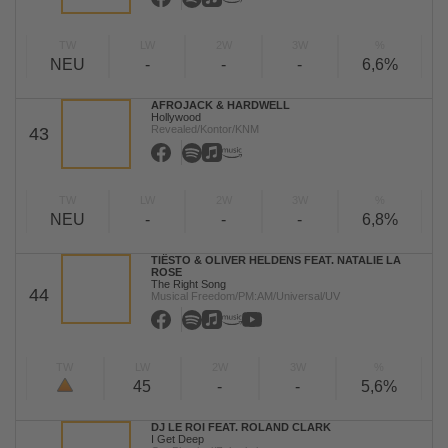
TW
LW
2W
3W
%
NEU
-
-
-
6,6%
AFROJACK & HARDWELL
Hollywood
Revealed/Kontor/KNM
43
TW
LW
2W
3W
%
NEU
-
-
-
6,8%
TIËSTO & OLIVER HELDENS FEAT. NATALIE LA
ROSE
The Right Song
44
Musical Freedom/PM:AM/Universal/UV
TW
LW
2W
3W
%
45
-
-
5,6%
DJ LE ROI FEAT. ROLAND CLARK
I Get Deep