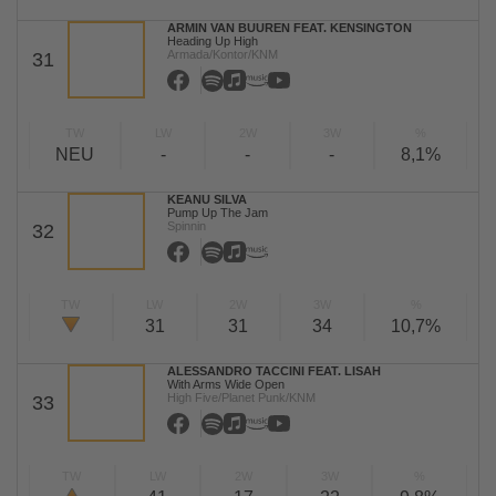
ARMIN VAN BUUREN FEAT. KENSINGTON
Heading Up High
Armada/Kontor/KNM
31
TW
LW
2W
3W
%
NEU
-
-
-
8,1%
KEANU SILVA
Pump Up The Jam
Spinnin
32
TW
LW
2W
3W
%
31
31
34
10,7%
ALESSANDRO TACCINI FEAT. LISAH
With Arms Wide Open
High Five/Planet Punk/KNM
33
TW
LW
2W
3W
%