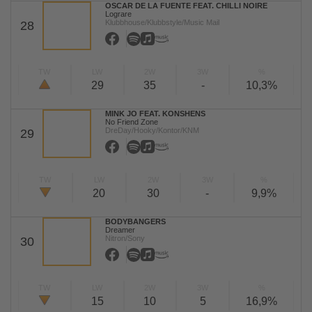
OSCAR DE LA FUENTE FEAT. CHILLI NOIRE
Lograre
Klubbhouse/Klubbstyle/Music Mail
28
TW
LW
2W
3W
%
29
35
-
10,3%
MINK JO FEAT. KONSHENS
No Friend Zone
DreDay/Hooky/Kontor/KNM
29
TW
LW
2W
3W
%
20
30
-
9,9%
BODYBANGERS
Dreamer
Nitron/Sony
30
TW
LW
2W
3W
%
15
10
5
16,9%