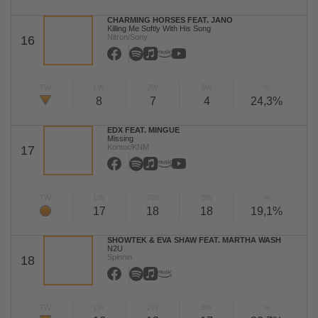
CHARMING HORSES FEAT. JANO
Killing Me Softly With His Song
Nitron/Sony
16
TW
LW
2W
3W
%
8
7
4
24,3%
EDX FEAT. MINGUE
Missing
Kontor/KNM
17
TW
LW
2W
3W
%
17
18
18
19,1%
SHOWTEK & EVA SHAW FEAT. MARTHA WASH
N2U
Spinnin
18
TW
LW
2W
3W
%