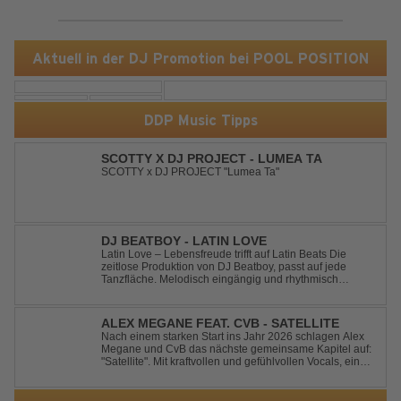
Aktuell in der DJ Promotion bei POOL POSITION
DDP Music Tipps
SCOTTY X DJ PROJECT - LUMEA TA
SCOTTY x DJ PROJECT "Lumea Ta"
DJ BEATBOY - LATIN LOVE
Latin Love – Lebensfreude trifft auf Latin Beats Die
zeitlose Produktion von DJ Beatboy, passt auf jede
Tanzfläche. Melodisch eingängig und rhythmisch
treibend, bringt der Song das Publikum ins Feel Good
Party Feeling. DJ Beatboy alias Benjamin Huk aus
Hannover, freut sich über Feedback....
ALEX MEGANE FEAT. CVB - SATELLITE
Nach einem starken Start ins Jahr 2026 schlagen Alex
Megane und CvB das nächste gemeinsame Kapitel auf:
"Satellite". Mit kraftvollen und gefühlvollen Vocals, einer
mitreißenden Melodie und einer energiegeladenen,
modernen Produktion entführt "Satellite" die Hörer auf
eine emotionale Reise durc...