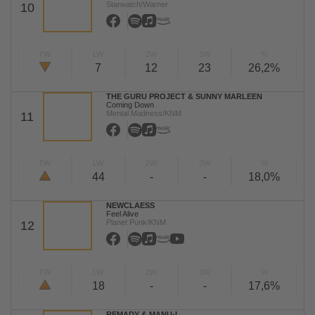
Starwatch/Warner
10
TW
LW
2W
3W
%
7
12
23
26,2%
THE GURU PROJECT & SUNNY MARLEEN
Coming Down
Mental Madness/KNM
11
TW
LW
2W
3W
%
44
-
-
18,0%
NEWCLAESS
Feel Alive
Planet Punk/KNM
12
TW
LW
2W
3W
%
18
-
-
17,6%
REMADY & MANU-L