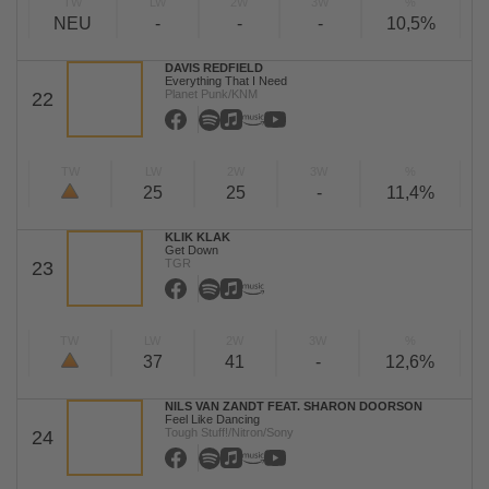
TW
LW
2W
3W
%
NEU
-
-
-
10,5%
DAVIS REDFIELD
Everything That I Need
Planet Punk/KNM
22
TW
LW
2W
3W
%
25
25
-
11,4%
KLIK KLAK
Get Down
TGR
23
TW
LW
2W
3W
%
37
41
-
12,6%
NILS VAN ZANDT FEAT. SHARON DOORSON
Feel Like Dancing
Tough Stuff!/Nitron/Sony
24