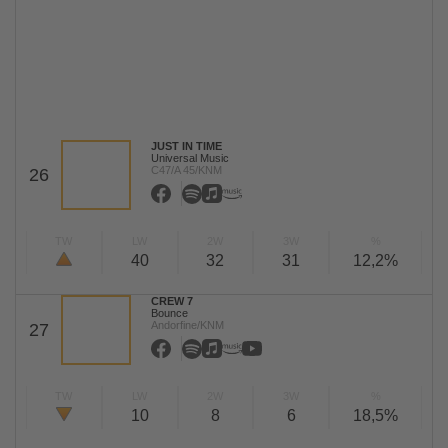
JUST IN TIME
Universal Music
C47/A 45/KNM
26
TW
LW
2W
3W
%
40
32
31
12,2%
CREW 7
Bounce
Andorfine/KNM
27
TW
LW
2W
3W
%
10
8
6
18,5%