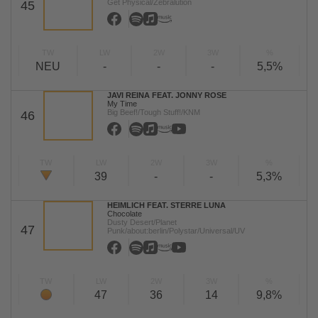
Get Physical/Zebralution
45
TW
LW
2W
3W
%
NEU
-
-
-
5,5%
JAVI REINA FEAT. JONNY ROSE
My Time
Big Beef!/Tough Stuff!/KNM
46
TW
LW
2W
3W
%
39
-
-
5,3%
HEIMLICH FEAT. STERRE LUNA
Chocolate
Dusty Desert/Planet
47
Punk/about:berlin/Polystar/Universal/UV
TW
LW
2W
3W
%
47
36
14
9,8%