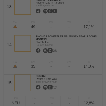
Another Day In Paradise
We Play/Warner
13
TW
LW
2W
3W
%
49
-
-
17,1%
THOMAS SCHEFFLER VS. MOSSY FEAT. RACHEL
MONTIEL
Ella Elle L'a
14
Sounds United
TW
LW
2W
3W
%
35
-
-
14,3%
FROIDZ
I Want It That Way
Spinnin/Yawa/KNM
15
TW
LW
2W
3W
%
NEU
-
-
-
12,8%