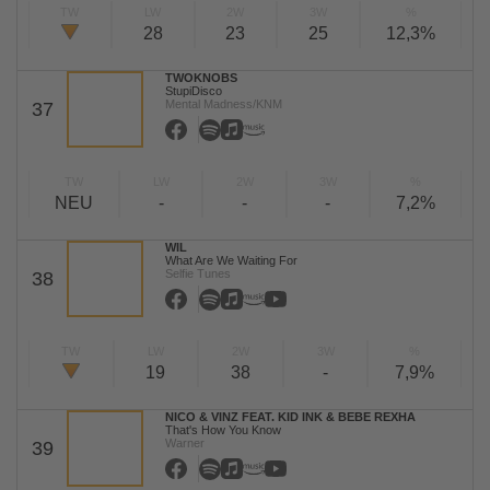
TW
LW
2W
3W
%
28
23
25
12,3%
TWOKNOBS
StupiDisco
Mental Madness/KNM
37
TW
LW
2W
3W
%
NEU
-
-
-
7,2%
WIL
What Are We Waiting For
Selfie Tunes
38
TW
LW
2W
3W
%
19
38
-
7,9%
NICO & VINZ FEAT. KID INK & BEBE REXHA
That's How You Know
Warner
39