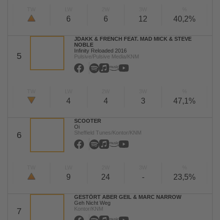
TW
LW
2W
3W
%
6
6
12
40,2%
JDAKK & FRENCH FEAT. MAD MICK & STEVE
NOBLE
Infinity Reloaded 2016
5
Pulsive/Pulsive Media/KNM
TW
LW
2W
3W
%
4
4
3
47,1%
SCOOTER
Oi
Sheffield Tunes/Kontor/KNM
6
TW
LW
2W
3W
%
9
24
-
23,5%
GESTÖRT ABER GEIL & MARC NARROW
Geh Nicht Weg
Kontor/KNM
7