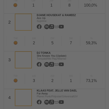
TW
LW
2W
3W
%
1
1
8
100,0%
DJANE HOUSEKAT & RAMEEZ
Ass Up
Suprime
2
TW
LW
2W
3W
%
2
5
7
59,3%
DJ TONKA
She Knows You (Update)
Tonspiel/We Play/Warner
3
TW
LW
2W
3W
%
3
2
1
73,1%
KLAAS FEAT. JELLE VAN DAEL
Far Away
Planet Punk/Polystar/Universal/UV
4