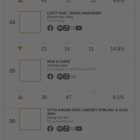
41
17
22
9,8%
LIZOT FEAT. JASON ANOUSHEH
Einfach Nur Weg
Nitron/Sony
34
TW
LW
2W
3W
%
23
14
11
14,9%
ROB & CHRIS
Zeitmaschine
Zoo Digital/Zooland/Kontor/KNM
35
TW
LW
2W
3W
%
36
47
-
8,1%
OTTO KNOWS FEAT. LINDSEY STIRLING & ALEX
ARIS
Dying For You
36
Disconap/Warner