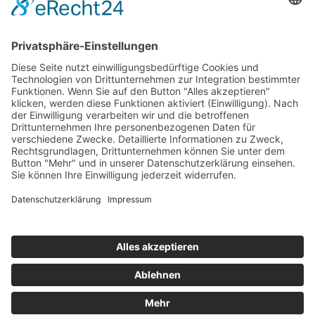
Hot 50
Top Neueinsteiger
Highscores
Jahrescharts
Top 100
Hot 50
Top Neueinsteiger
Highscores
Jahrescharts
DJ-Promo buchen