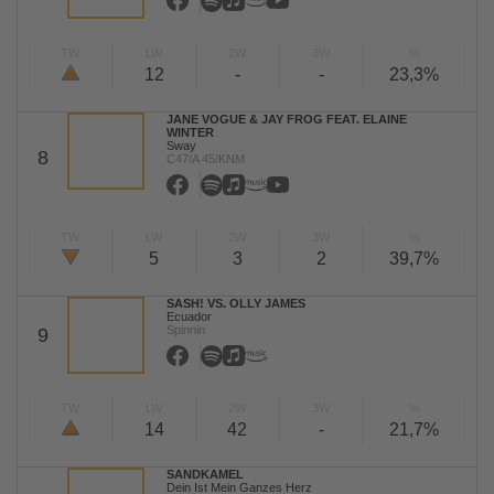
TW
LW
2W
3W
%
12
-
-
23,3%
JANE VOGUE & JAY FROG FEAT. ELAINE
WINTER
Sway
8
C47/A 45/KNM
TW
LW
2W
3W
%
5
3
2
39,7%
SASH! VS. OLLY JAMES
Ecuador
Spinnin
9
TW
LW
2W
3W
%
14
42
-
21,7%
SANDKAMEL
Dein Ist Mein Ganzes Herz