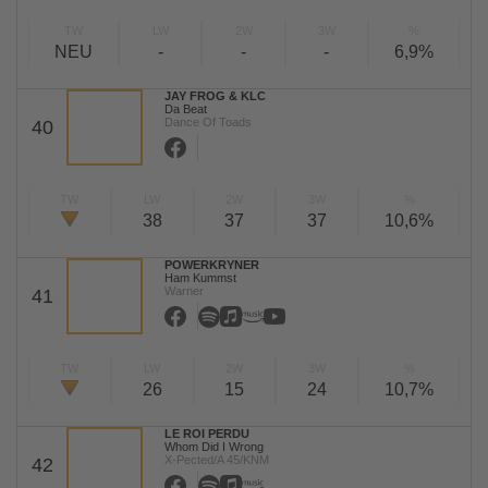
TW
LW
2W
3W
%
NEU
-
-
-
6,9%
JAY FROG & KLC
Da Beat
Dance Of Toads
40
TW
LW
2W
3W
%
38
37
37
10,6%
POWERKRYNER
Ham Kummst
Warner
41
TW
LW
2W
3W
%
26
15
24
10,7%
LE ROI PERDU
Whom Did I Wrong
X-Pected/A 45/KNM
42