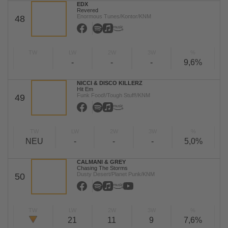
EDX
Revered
Enormous Tunes/Kontor/KNM
48
TW
LW
2W
3W
%
-
-
-
9,6%
NICCI & DISCO KILLERZ
Hit Em
Funk Food!/Tough Stuff!/KNM
49
TW
LW
2W
3W
%
NEU
-
-
-
5,0%
CALMANI & GREY
Chasing The Storms
Dusty Desert/Planet Punk/KNM
50
TW
LW
2W
3W
%
21
11
9
7,6%