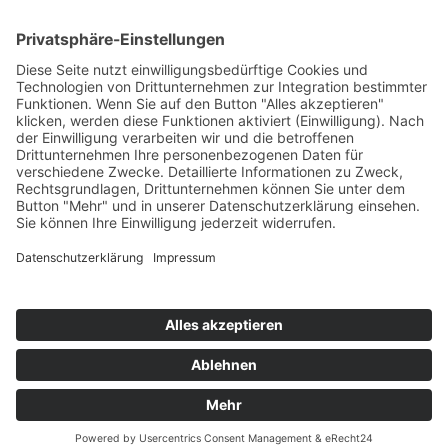
Top Neueinsteiger
Highscores
Jahrescharts
Top 100
Hot 50
Top Neueinsteiger
Highscores
Jahrescharts
DJ-Promo buchen