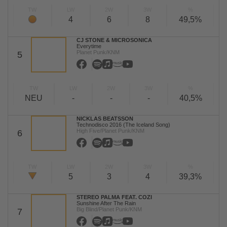
TW
LW
2W
3W
%
4
6
8
49,5%
CJ STONE & MICROSONICA
Everytime
Planet Punk/KNM
5
TW
LW
2W
3W
%
NEU
-
-
-
40,5%
NICKLAS BEATSSON
Technodisco 2016 (The Iceland Song)
High Five/Planet Punk/KNM
6
TW
LW
2W
3W
%
5
3
4
39,3%
STEREO PALMA FEAT. COZI
Sunshine After The Rain
Big Blind/Planet Punk/KNM
7