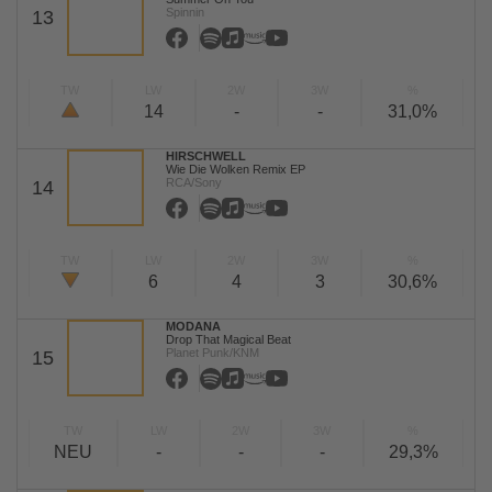
Spinnin
13
TW
LW
2W
3W
%
14
-
-
31,0%
HIRSCHWELL
Wie Die Wolken Remix EP
RCA/Sony
14
TW
LW
2W
3W
%
6
4
3
30,6%
MODANA
Drop That Magical Beat
Planet Punk/KNM
15
TW
LW
2W
3W
%
NEU
-
-
-
29,3%