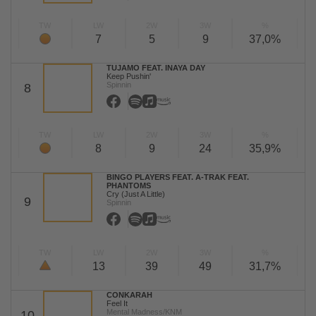
TW
LW
2W
3W
%
7
5
9
37,0%
TUJAMO FEAT. INAYA DAY
Keep Pushin'
Spinnin
8
TW
LW
2W
3W
%
8
9
24
35,9%
BINGO PLAYERS FEAT. A-TRAK FEAT.
PHANTOMS
Cry (Just A Little)
9
Spinnin
TW
LW
2W
3W
%
13
39
49
31,7%
CONKARAH
Feel It
Mental Madness/KNM
10