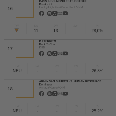
BASS & BELMOND FEAT. BOTOXX
Break Out
Hooky/High Five/Planet Punk/KNM
16
TW
LW
2W
3W
%
11
13
-
28,0%
DJ TERRITO
Back To You
KHB
17
TW
LW
2W
3W
%
NEU
-
-
-
26,3%
ARMIN VAN BUUREN VS. HUMAN RESOURCE
Dominator
Armada/Kontor/KNM
18
TW
LW
2W
3W
%
NEU
-
-
-
25,2%