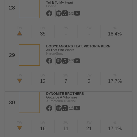
Tell It To My Heart
Liberté
28
TW
LW
2W
3W
%
35
-
-
18,4%
BODYBANGERS FEAT. VICTORIA KERN
All That She Wants
Nitron/Sony
29
TW
LW
2W
3W
%
12
7
2
17,7%
DYNOMITE BROTHERS
Gotta Be A Millionaire
X-Pected/A 45/KNM
30
TW
LW
2W
3W
%
16
11
21
17,1%