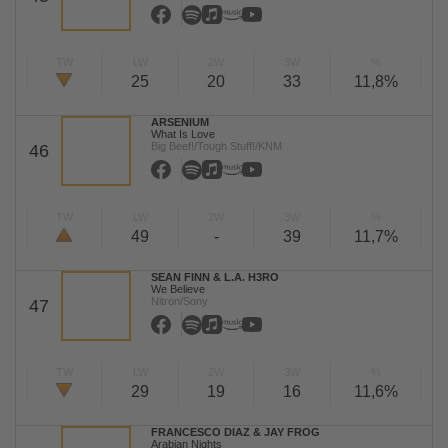
TW
LW
2W
3W
%
25
20
33
11,8%
ARSENIUM
What Is Love
Big Beef!/Tough Stuff!/KNM
46
TW
LW
2W
3W
%
49
-
39
11,7%
SEAN FINN & L.A. H3RO
We Believe
Nitron/Sony
47
TW
LW
2W
3W
%
29
19
16
11,6%
FRANCESCO DIAZ & JAY FROG
Arabian Nights