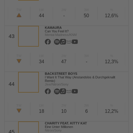
TW
LW
2W
3W
%
44
-
50
12,6%
KAMAURA
Can You Feel It?
Mental Madness/KNM
43
TW
LW
2W
3W
%
34
47
-
12,3%
BACKSTREET BOYS
I Want It That Way (Anstandslos & Durchgeknallt
Remix)
44
Jive/Nitron/Sony
TW
LW
2W
3W
%
18
10
6
12,2%
CHARITY FEAT. KITTY KAT
Eine Unter Millionen
Nitron/Sony
45