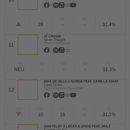
TW
LW
2W
3W
%
28
-
-
31,4%
JT CROWN
Never Thought
Groove Gold/KNM
11
TW
LW
2W
3W
%
NEU
-
-
-
31,3%
MIKE DE VILLE & NORDA FEAT. CAMILLA DAUM
Close To You
High Five/Planet Punk/KNM
12
TW
LW
2W
3W
%
10
16
-
31,1%
SAM FELDT X LUCAS & STEVE FEAT. WULF
Summer On You