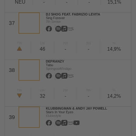
NEU
-
-
-
15,1%
DJ SHOG FEAT. FABRIZIO LEVITA
Sing Forever
7th Sense
37
TW
LW
2W
3W
%
46
-
-
14,9%
DEFRANZY
Tabu
Springstoff/Indigo
38
TW
LW
2W
3W
%
32
-
-
14,2%
KLUBBINGMAN & ANDY JAY POWELL
Stars In Your Eyes
Klubbstyle
39