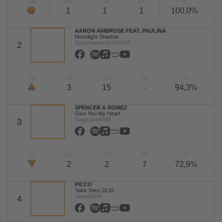
TW
LW
2W
3W
%
1
1
1
100,0%
AARON AMBROSE FEAT. PAULINA
Moonlight Shadow
Splashtunes/A 45/KNM
2
TW
LW
2W
3W
%
3
15
-
94,3%
SPENCER & ROMEZ
Give You My Heart
Sugaspin/KNM
3
TW
LW
2W
3W
%
2
2
7
72,9%
PICCO
Yeke Yeke 2K16
Yawa/KNM
4