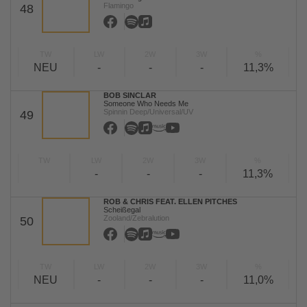
Flamingo
48
TW
LW
2W
3W
%
NEU
-
-
-
11,3%
BOB SINCLAR
Someone Who Needs Me
Spinnin Deep/Universal/UV
49
TW
LW
2W
3W
%
-
-
-
11,3%
ROB & CHRIS FEAT. ELLEN PITCHES
Scheißegal
Zooland/Zebralution
50
TW
LW
2W
3W
%
NEU
-
-
-
11,0%