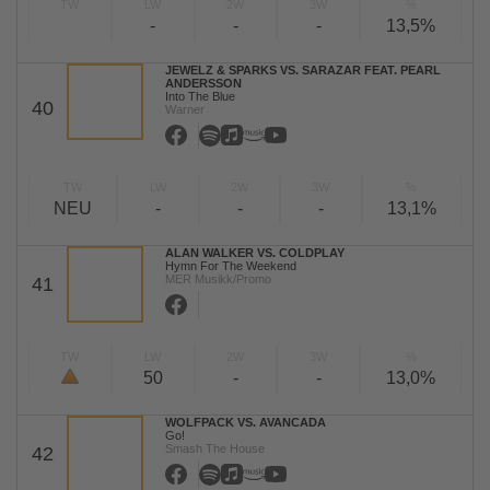
TW
LW
2W
3W
%
-
-
-
13,5%
JEWELZ & SPARKS VS. SARAZAR FEAT. PEARL
ANDERSSON
Into The Blue
40
Warner
TW
LW
2W
3W
%
NEU
-
-
-
13,1%
ALAN WALKER VS. COLDPLAY
Hymn For The Weekend
MER Musikk/Promo
41
TW
LW
2W
3W
%
50
-
-
13,0%
WOLFPACK VS. AVANCADA
Go!
Smash The House
42