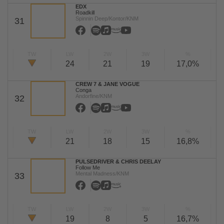
EDX
Roadkill
Spinnin Deep/Kontor/KNM
31
TW
LW
2W
3W
%
24
21
19
17,0%
CREW 7 & JANE VOGUE
Conga
Andorfine/KNM
32
TW
LW
2W
3W
%
21
18
15
16,8%
PULSEDRIVER & CHRIS DEELAY
Follow Me
Mental Madness/KNM
33
TW
LW
2W
3W
%
19
8
5
16,7%