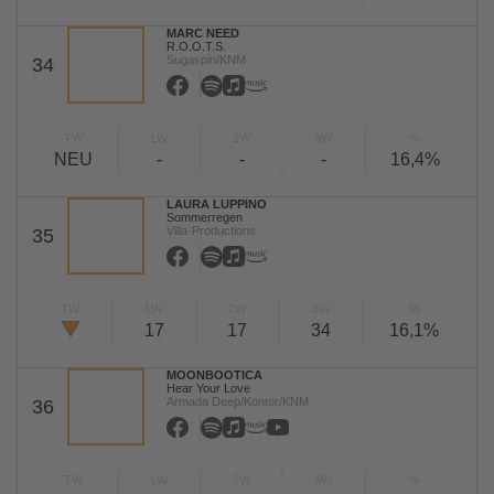
MARC NEED
R.O.O.T.S.
Sugaspin/KNM
34
TW
LW
2W
3W
%
NEU
-
-
-
16,4%
LAURA LUPPINO
Sommerregen
Villa-Productions
35
TW
LW
2W
3W
%
17
17
34
16,1%
MOONBOOTICA
Hear Your Love
Armada Deep/Kontor/KNM
36
TW
LW
2W
3W
%