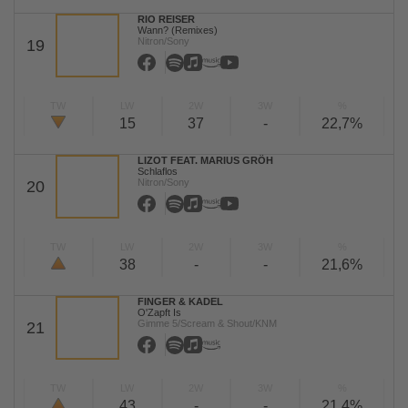
RIO REISER
Wann? (Remixes)
Nitron/Sony
19
TW
LW
2W
3W
%
15
37
-
22,7%
LIZOT FEAT. MARIUS GRÖH
Schlaflos
Nitron/Sony
20
TW
LW
2W
3W
%
38
-
-
21,6%
FINGER & KADEL
O'Zapft Is
Gimme 5/Scream & Shout/KNM
21
TW
LW
2W
3W
%
43
-
-
21,4%