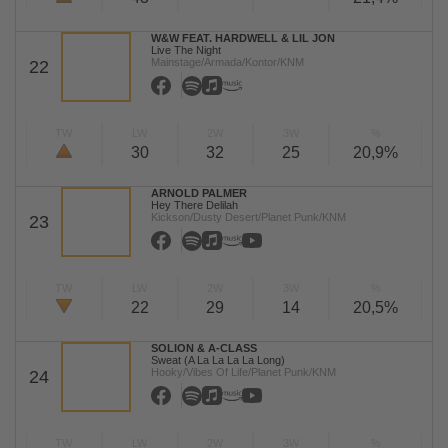
W&W FEAT. HARDWELL & LIL JON
Live The Night
Mainstage/Armada/Kontor/KNM
22
TW
LW
2W
3W
%
30
32
25
20,9%
ARNOLD PALMER
Hey There Delilah
Kickson/Dusty Desert/Planet Punk/KNM
23
TW
LW
2W
3W
%
22
29
14
20,5%
SOLION & A-CLASS
Sweat (A La La La La Long)
Hooky/Vibes Of Life/Planet Punk/KNM
24
TW
LW
2W
3W
%