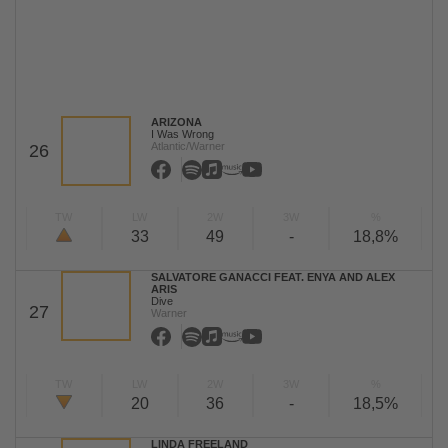
ARIZONA
I Was Wrong
Atlantic/Warner
26
TW
LW
2W
3W
%
33
49
-
18,8%
SALVATORE GANACCI FEAT. ENYA AND ALEX
ARIS
Dive
27
Warner
TW
LW
2W
3W
%
20
36
-
18,5%
LINDA FREELAND