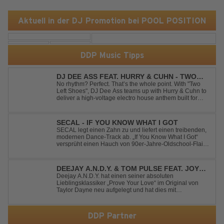
Aktuell in der DJ Promotion bei POOL POSITION
DDP Music Tipps
DJ DEE ASS FEAT. HURRY & CUHN - TWO
LEFT SHOES
No rhythm? Perfect. That’s the whole point. With "Two
Left Shoes", DJ Dee Ass teams up with Hurry & Cuhn to
deliver a high-voltage electro house anthem built for
chaotic dancefloors and unforgettable nights. Loud,
unapologetic, and irresistibly catchy, this track turns
clumsiness into confid...
SECAL - IF YOU KNOW WHAT I GOT
SECAL legt einen Zahn zu und liefert einen treibenden,
modernen Dance-Track ab. „If You Know What I Got“
versprüht einen Hauch von 90er-Jahre-Oldschool-Flair,
kombiniert mit frischen, neuen Elementen – perfekt für
Dance- oder Workout-Playlists und natürlich ideal für
Club- und Festival-Sets.
DEEJAY A.N.D.Y. & TOM PULSE FEAT. JOY
ANDERSEN - PROVE YOUR LOVE
Deejay A.N.D.Y. hat einen seiner absoluten
Lieblingsklassiker „Prove Your Love“ im Original von
Taylor Dayne neu aufgelegt und hat dies mit
namenhafter Unterstützung von Tom Pulse und
Sängerin Joy Andersen getan. Der frische Sound für
einen weltweit bekannten Hit animiert direkt wieder zum
DDP Partner
tanz...