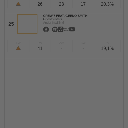
26
23
17
20,3%
CREW 7 FEAT. GEENO SMITH
Ghostbusters
Andorfine/KNM
25
TW
LW
2W
3W
%
41
-
-
19,1%