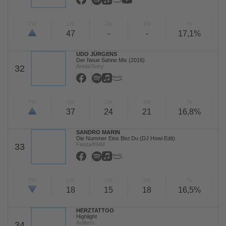
TW
LW
2W
3W
%
47
-
-
17,1%
UDO JÜRGENS
Der Neue Sahne Mix (2016)
Ariola/Sony
32
TW
LW
2W
3W
%
37
24
21
16,8%
SANDRO MARIN
Die Nummer Eins Bist Du (DJ Howi Edit)
Fiesta/KNM
33
TW
LW
2W
3W
%
18
15
18
16,5%
HERZTATTOO
Highlight
Autliers
34