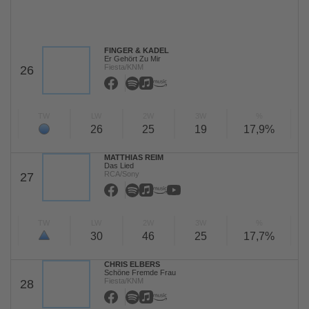
FINGER & KADEL
Er Gehört Zu Mir
Fiesta/KNM
26
TW
LW
2W
3W
%
26
25
19
17,9%
MATTHIAS REIM
Das Lied
RCA/Sony
27
TW
LW
2W
3W
%
30
46
25
17,7%
CHRIS ELBERS
Schöne Fremde Frau
Fiesta/KNM
28