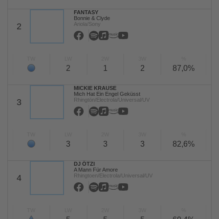
FANTASY
Bonnie & Clyde
Ariola/Sony
2
TW
LW
2W
3W
%
2
1
2
87,0%
MICKIE KRAUSE
Mich Hat Ein Engel Geküsst
Rhingtön/Electrola/Universal/UV
3
TW
LW
2W
3W
%
3
3
3
82,6%
DJ ÖTZI
A Mann Für Amore
Rhingtoen/Electrola/Universal/UV
4
TW
LW
2W
3W
%