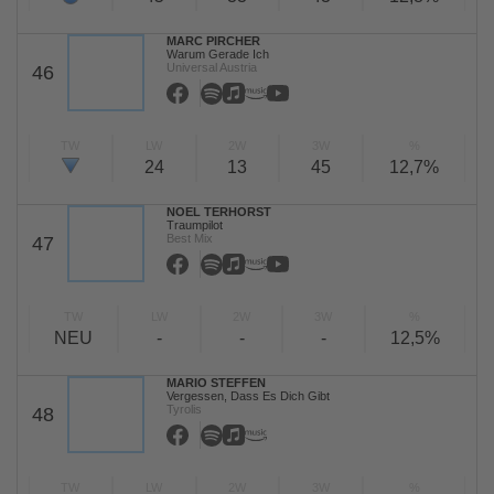
MARC PIRCHER
Warum Gerade Ich
Universal Austria
46
TW
LW
2W
3W
%
24
13
45
12,7%
NOEL TERHORST
Traumpilot
Best Mix
47
TW
LW
2W
3W
%
NEU
-
-
-
12,5%
MARIO STEFFEN
Vergessen, Dass Es Dich Gibt
Tyrolis
48
TW
LW
2W
3W
%