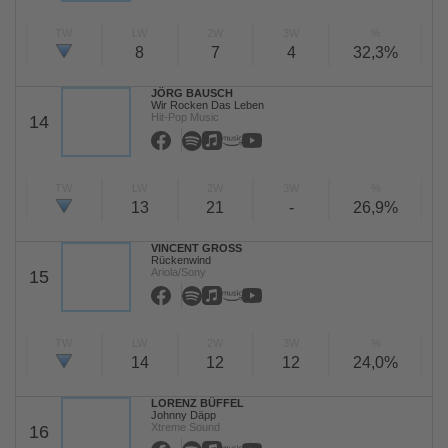
TW
LW
2W
3W
%
8
7
4
32,3%
JÖRG BAUSCH
Wir Rocken Das Leben
Hit-Pop Music
14
TW
LW
2W
3W
%
13
21
-
26,9%
VINCENT GROSS
Rückenwind
Ariola/Sony
15
TW
LW
2W
3W
%
14
12
12
24,0%
LORENZ BÜFFEL
Johnny Däpp
Xtreme Sound
16