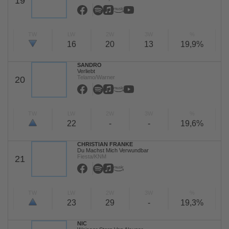
19
TW
LW
2W
3W
%
16
20
13
19,9%
SANDRO
Verliebt
Telamo/Warner
20
TW
LW
2W
3W
%
22
-
-
19,6%
CHRISTIAN FRANKE
Du Machst Mich Verwundbar
Fiesta/KNM
21
TW
LW
2W
3W
%
23
29
-
19,3%
NIC