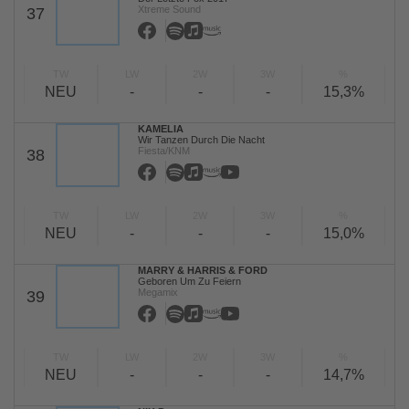
Xtreme Sound
37
TW
LW
2W
3W
%
NEU
-
-
-
15,3%
KAMELIA
Wir Tanzen Durch Die Nacht
Fiesta/KNM
38
TW
LW
2W
3W
%
NEU
-
-
-
15,0%
MARRY & HARRIS & FORD
Geboren Um Zu Feiern
Megamix
39
TW
LW
2W
3W
%
NEU
-
-
-
14,7%