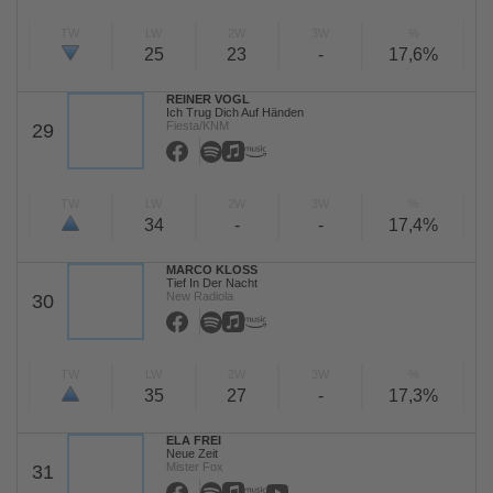
TW
LW
2W
3W
%
25
23
-
17,6%
REINER VOGL
Ich Trug Dich Auf Händen
Fiesta/KNM
29
TW
LW
2W
3W
%
34
-
-
17,4%
MARCO KLOSS
Tief In Der Nacht
New Radiola
30
TW
LW
2W
3W
%
35
27
-
17,3%
ELA FREI
Neue Zeit
Mister Fox
31