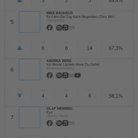
5
5
5
69,4%
MIKE BAUHAUS
Es Fährt Ein Zug Nach Nirgendwo (Tanz Mix)
Fiesta/KNM
5
TW
LW
2W
3W
%
6
6
14
67,3%
ANDREA BERG
Ich Werde Lächeln Wenn Du Gehst
Bergrecords/Sony
6
TW
LW
2W
3W
%
4
4
6
58,1%
OLAF HENNING
Eyo
Spectre Media
7
TW
LW
2W
3W
%