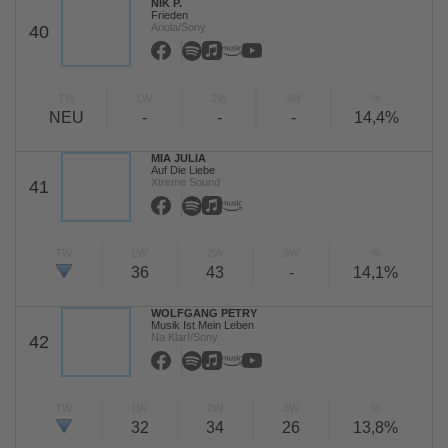
NIK P.
Frieden
Ariola/Sony
40
TW
LW
2W
3W
%
NEU
-
-
-
14,4%
MIA JULIA
Auf Die Liebe
Xtreme Sound
41
TW
LW
2W
3W
%
36
43
-
14,1%
WOLFGANG PETRY
Musik Ist Mein Leben
Na Klar!/Sony
42
TW
LW
2W
3W
%
32
34
26
13,8%