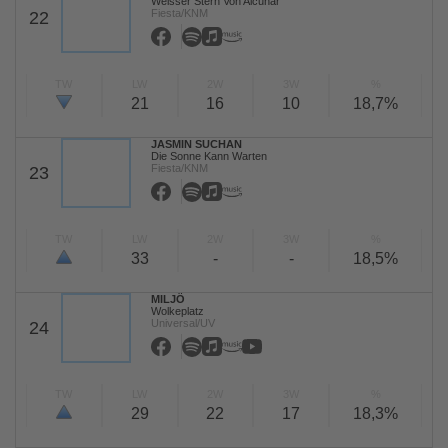
Weisser Stern Von Alcunar
Fiesta/KNM
22
TW
LW
2W
3W
%
21
16
10
18,7%
JASMIN SUCHAN
Die Sonne Kann Warten
Fiesta/KNM
23
TW
LW
2W
3W
%
33
-
-
18,5%
MILJÖ
Wolkeplatz
Universal/UV
24
TW
LW
2W
3W
%
29
22
17
18,3%