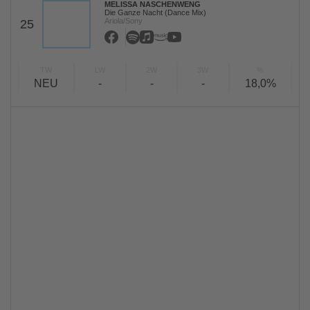
MELISSA NASCHENWENG
Die Ganze Nacht (Dance Mix)
Ariola/Sony
25
TW
LW
2W
3W
%
NEU
-
-
-
18,0%