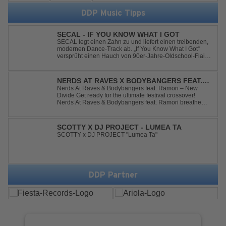
DDP Music Tipps
SECAL - IF YOU KNOW WHAT I GOT
SECAL legt einen Zahn zu und liefert einen treibenden,
modernen Dance-Track ab. „If You Know What I Got“
versprüht einen Hauch von 90er-Jahre-Oldschool-Flair,
kombiniert mit frischen, neuen Elementen – perfekt für
Dance- oder Workout-Playlists und natürlich ideal für
Club- und Festival-Sets.
NERDS AT RAVES X BODYBANGERS FEAT.
RAMORI - NEW DIVIDE
Nerds At Raves & Bodybangers feat. Ramori – New
Divide Get ready for the ultimate festival crossover!
Nerds At Raves & Bodybangers feat. Ramori breathe
new life into Linkin Park's legendary anthem "New
Divide" with a massive Techno Bigroom Festival
makeover. From emotional singalong moments t...
SCOTTY X DJ PROJECT - LUMEA TA
SCOTTY x DJ PROJECT "Lumea Ta"
DDP Partner