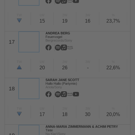
TW
LW
2W
3W
%
15
19
16
23,7%
ANDREA BERG
Feuervogel
Bergrecords/Sony
17
TW
LW
2W
3W
%
20
26
-
22,6%
SARAH JANE SCOTT
Hallo Hallo (Partymix)
Ariola/Sony
18
TW
LW
2W
3W
%
17
18
30
20,0%
ANNA-MARIA ZIMMERMANN & ACHIM PETRY
Tinte
Na Klar!/Sony