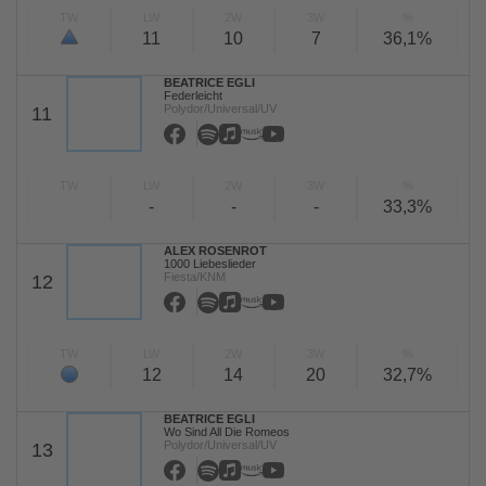
TW
LW
2W
3W
%
11
10
7
36,1%
BEATRICE EGLI
Federleicht
Polydor/Universal/UV
11
TW
LW
2W
3W
%
-
-
-
33,3%
ALEX ROSENROT
1000 Liebeslieder
Fiesta/KNM
12
TW
LW
2W
3W
%
12
14
20
32,7%
BEATRICE EGLI
Wo Sind All Die Romeos
Polydor/Universal/UV
13