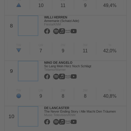
10
11
9
49,4%
WILLI HERREN
Annemarie (Schatzi Ade)
Fiesta/KNM
8
TW
LW
2W
3W
%
7
9
11
42,0%
NINO DE ANGELO
So Lang Mein Herz Noch Schlägt
Telamo/Warner
9
TW
LW
2W
3W
%
9
8
8
40,8%
DE LANCASTER
The Never Ending Story / Alle Macht Den Träumen
Music Television/KNM
10