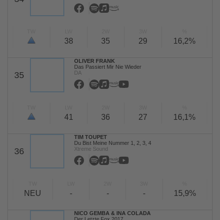
TW
LW
2W
3W
%
38
35
29
16,2%
OLIVER FRANK
Das Passiert Mir Nie Wieder
DA
35
TW
LW
2W
3W
%
41
36
27
16,1%
TIM TOUPET
Du Bist Meine Nummer 1, 2, 3, 4
Xtreme Sound
36
TW
LW
2W
3W
%
NEU
-
-
-
15,9%
NICO GEMBA & INA COLADA
Der Letzte Fox 2017