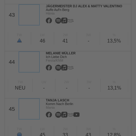
JÄGERMEISTER DJ ALEX & MATTY VALENTINO
Auffe Auf'n Berg
Hitmix
43
TW
LW
2W
3W
%
46
41
-
13,5%
MELANIE MÜLLER
Ich Liebe Dich
Fiesta/KNM
44
TW
LW
2W
3W
%
NEU
-
-
-
13,1%
TANJA LASCH
Komm Nach Berlin
Mania
45
TW
LW
2W
3W
%
45
33
43
12,8%