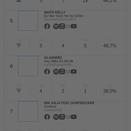
5
7
19
48,2%
MAITE KELLY
Es War Noch Nie So Schön
Electrola/Universal/UV
5
TW
LW
2W
3W
%
3
4
5
46,7%
GLASHERZ
Hey Willst Du Mit Mir
La Ola/Fiesta/KNM
6
TW
LW
2W
3W
%
4
2
1
38,0%
MIA JULIA FEAT. DORFROCKER
Dorfkind
Summerfield
7
TW
LW
2W
3W
%