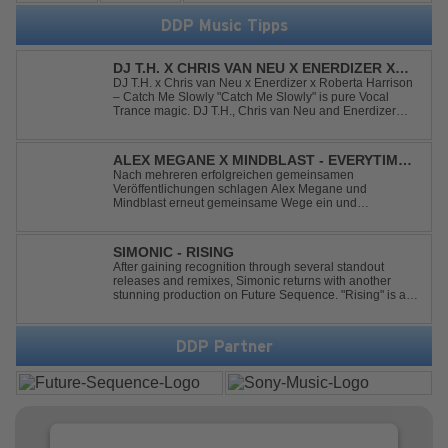
DDP Music Tipps
DJ T.H. X CHRIS VAN NEU X ENERDIZER X
ROBERTA HARRISON - CATCH ME SLOWLY
DJ T.H. x Chris van Neu x Enerdizer x Roberta Harrison
– Catch Me Slowly "Catch Me Slowly" is pure Vocal
Trance magic. DJ T.H., Chris van Neu and Enerdizer
create an uplifting journey filled with emotional
melodies, euphoric energy and that unmistakable
Balearic Ibiza trance vibe. At the hear...
ALEX MEGANE X MINDBLAST - EVERYTIME
WE TOUCH
Nach mehreren erfolgreichen gemeinsamen
Veröffentlichungen schlagen Alex Megane und
Mindblast erneut gemeinsame Wege ein und
präsentieren mit Everytime We Touch ihre neueste
Zusammenarbeit. Für ihre aktuelle Single haben sie sich
einen echten Klassiker vorgenommen: den
SIMONIC - RISING
unvergessenen Song von Ma...
After gaining recognition through several standout
releases and remixes, Simonic returns with another
stunning production on Future Sequence. "Rising" is a
powerful Uplifting Emotional Vocal Trance anthem,
combining breathtaking vocals, uplifting energy, and
goosebump-inducing melodies. A must-...
DDP Partner