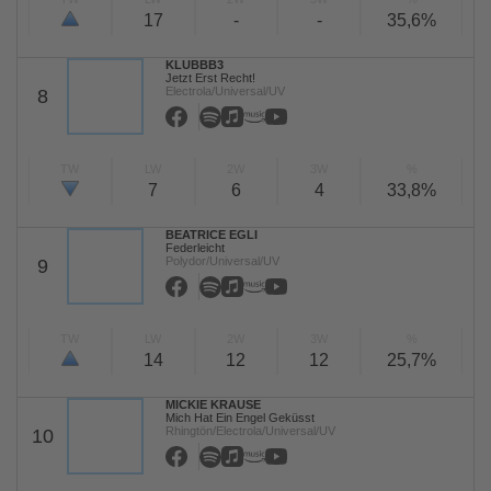
17
-
-
35,6%
KLUBBB3
Jetzt Erst Recht!
Electrola/Universal/UV
8
TW
LW
2W
3W
%
7
6
4
33,8%
BEATRICE EGLI
Federleicht
Polydor/Universal/UV
9
TW
LW
2W
3W
%
14
12
12
25,7%
MICKIE KRAUSE
Mich Hat Ein Engel Geküsst
Rhingtön/Electrola/Universal/UV
10