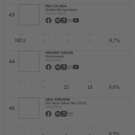
INA COLADA
Wodka Mit Irgendwas
Xtreme Sound
43
TW
LW
2W
3W
%
NEU
-
-
-
9,7%
VINCENT GROSS
Rückenwind
Ariola/Sony
44
TW
LW
2W
3W
%
-
32
16
9,6%
UDO JÜRGENS
Der Neue Sahne Mix (2016)
Ariola/Sony
45
TW
LW
2W
3W
%
-
-
-
9,5%