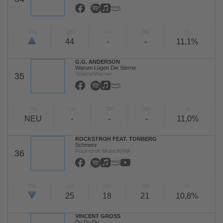
TW
LW
2W
3W
%
44
-
-
11,1%
G.G. ANDERSON
Warum Lügen Die Sterne
Telamo/Warner
35
TW
LW
2W
3W
%
NEU
-
-
-
11,0%
ROCKSTROH FEAT. TONBERG
Schmerz
Rockstroh Music/KNM
36
TW
LW
2W
3W
%
25
18
21
10,8%
VINCENT GROSS
Du Du Du