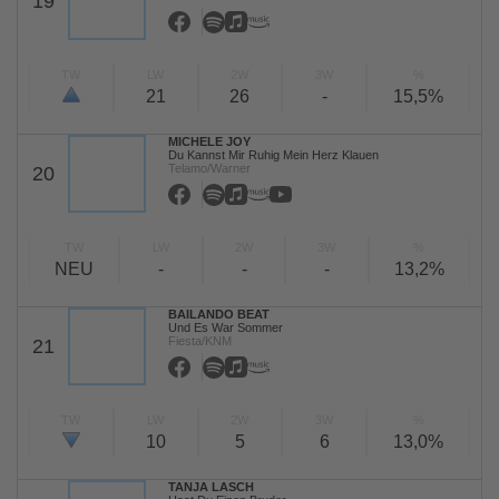
19
TW
LW
2W
3W
%
21
26
-
15,5%
MICHELE JOY
Du Kannst Mir Ruhig Mein Herz Klauen
Telamo/Warner
20
TW
LW
2W
3W
%
NEU
-
-
-
13,2%
BAILANDO BEAT
Und Es War Sommer
Fiesta/KNM
21
TW
LW
2W
3W
%
10
5
6
13,0%
TANJA LASCH