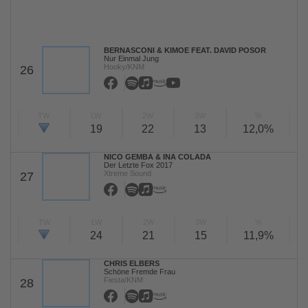
BERNASCONI & KIMOE FEAT. DAVID POSOR
Nur Einmal Jung
Hooky/KNM
26
TW
LW
2W
3W
%
19
22
13
12,0%
NICO GEMBA & INA COLADA
Der Letzte Fox 2017
Xtreme Sound
27
TW
LW
2W
3W
%
24
21
15
11,9%
CHRIS ELBERS
Schöne Fremde Frau
Fiesta/KNM
28