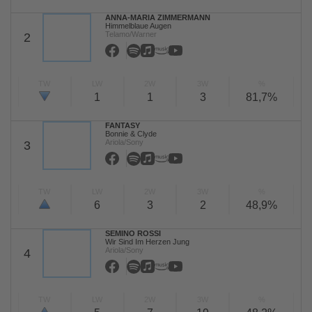
ANNA-MARIA ZIMMERMANN
Himmelblaue Augen
Telamo/Warner
2
TW
LW
2W
3W
%
1
1
3
81,7%
FANTASY
Bonnie & Clyde
Ariola/Sony
3
TW
LW
2W
3W
%
6
3
2
48,9%
SEMINO ROSSI
Wir Sind Im Herzen Jung
Ariola/Sony
4
TW
LW
2W
3W
%