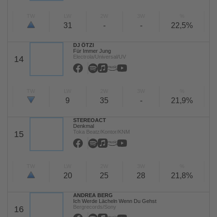
TW
LW
2W
3W
%
31
-
-
22,5%
DJ ÖTZI
Für Immer Jung
Electrola/Universal/UV
14
TW
LW
2W
3W
%
9
35
-
21,9%
STEREOACT
Denkmal
Toka Beatz/Kontor/KNM
15
TW
LW
2W
3W
%
20
25
28
21,8%
ANDREA BERG
Ich Werde Lächeln Wenn Du Gehst
Bergrecords/Sony
16