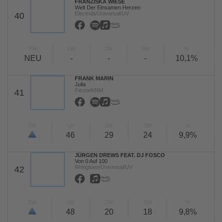
FRANZISKA WIESE
Welt Der Einsamen Herzen
Electrola/Universal/UV
40
TW
LW
2W
3W
%
NEU
-
-
-
10,1%
FRANK MARIN
Julia
Fiesta/KNM
41
TW
LW
2W
3W
%
46
29
24
9,9%
JÜRGEN DREWS FEAT. DJ FOSCO
Von 0 Auf 100
Rhingtoen/Universal/UV
42
TW
LW
2W
3W
%
48
20
18
9,8%