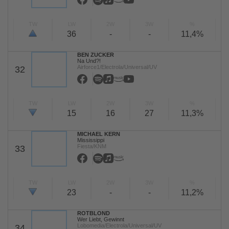
TW
LW
2W
3W
%
36
-
-
11,4%
BEN ZUCKER
Na Und?!
Airforce1/Electrola/Universal/UV
32
TW
LW
2W
3W
%
15
16
27
11,3%
MICHAEL KERN
Mississippi
Fiesta/KNM
33
TW
LW
2W
3W
%
23
-
-
11,2%
ROTBLOND
Wer Liebt, Gewinnt
Lobomedia/Electrola/Universal/UV
34