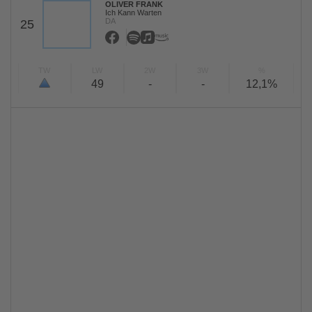
OLIVER FRANK
Ich Kann Warten
DA
25
TW
LW
2W
3W
%
49
-
-
12,1%