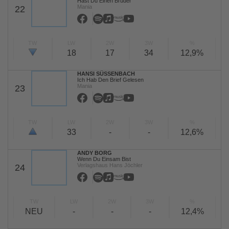
Hast Du Einen Bruder
Mania
22
TW
LW
2W
3W
%
18
17
34
12,9%
HANSI SÜSSENBACH
Ich Hab Den Brief Gelesen
Mania
23
TW
LW
2W
3W
%
33
-
-
12,6%
ANDY BORG
Wenn Du Einsam Bist
Verlagshaus Hans Jöchler
24
TW
LW
2W
3W
%
NEU
-
-
-
12,4%