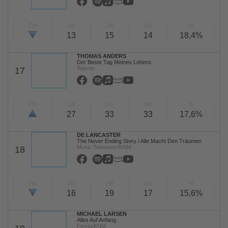
TW
LW
2W
3W
%
13
15
14
18,4%
THOMAS ANDERS
Der Beste Tag Meines Lebens
Warner
17
TW
LW
2W
3W
%
27
33
33
17,6%
DE LANCASTER
The Never Ending Story / Alle Macht Den Träumen
Music Television/KNM
18
TW
LW
2W
3W
%
16
19
17
15,6%
MICHAEL LARSEN
Alles Auf Anfang
Fiesta/KNM