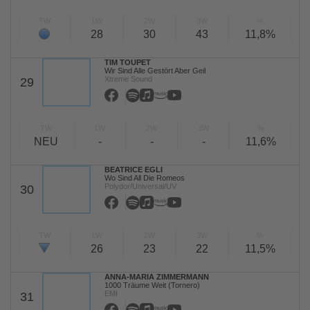
TW
LW
2W
3W
%
28
30
43
11,8%
TIM TOUPET
Wir Sind Alle Gestört Aber Geil
Xtreme Sound
29
TW
LW
2W
3W
%
NEU
-
-
-
11,6%
BEATRICE EGLI
Wo Sind All Die Romeos
Polydor/Universal/UV
30
TW
LW
2W
3W
%
26
23
22
11,5%
ANNA-MARIA ZIMMERMANN
1000 Träume Weit (Tornero)
EMI
31