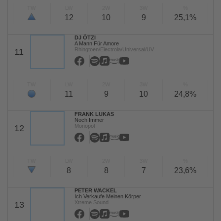
TW
LW
2W
3W
%
12
10
9
25,1%
DJ ÖTZI
A Mann Für Amore
Rhingtoen/Electrola/Universal/UV
11
TW
LW
2W
3W
%
11
9
10
24,8%
FRANK LUKAS
Noch Immer
Monopol
12
TW
LW
2W
3W
%
8
8
7
23,6%
PETER WACKEL
Ich Verkaufe Meinen Körper
Xtreme Sound
13