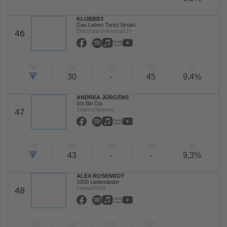
KLUBBB3
Das Leben Tanzt Sirtaki
Electrola/Universal/UV
46
TW
LW
2W
3W
%
30
-
45
9,4%
ANDREA JÜRGENS
Ich Bin Da
Telamo/Warner
47
TW
LW
2W
3W
%
43
-
-
9,3%
ALEX ROSENROT
1000 Liebeslieder
Fiesta/KNM
48
TW
LW
2W
3W
%