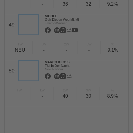
-
36
32
9,2%
NICOLE
Geh Diesen Weg Mit Mir
Telamo/Warner
49
TW
LW
2W
3W
%
NEU
-
-
-
9,1%
MARCO KLOSS
Tief In Der Nacht
New Radiola
50
TW
LW
2W
3W
%
-
40
30
8,9%