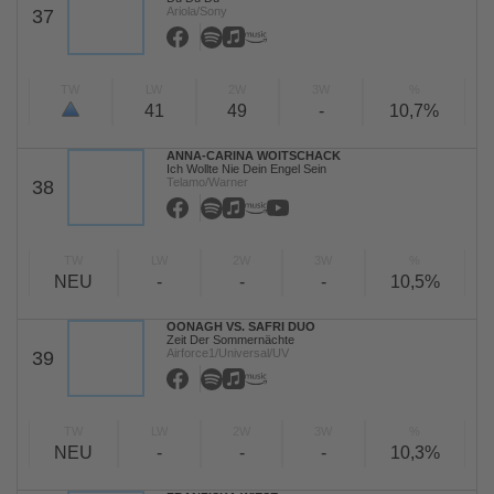
Ariola/Sony
37
TW
LW
2W
3W
%
41
49
-
10,7%
ANNA-CARINA WOITSCHACK
Ich Wollte Nie Dein Engel Sein
Telamo/Warner
38
TW
LW
2W
3W
%
NEU
-
-
-
10,5%
OONAGH VS. SAFRI DUO
Zeit Der Sommernächte
Airforce1/Universal/UV
39
TW
LW
2W
3W
%
NEU
-
-
-
10,3%