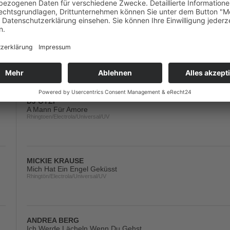
BAILANDO BEAT
Und Es War Sommer
Fiesta/KNM
DJ ÖTZI
A Mann Für Amore
Rhingtoen/Electrola/Universal/UV
MICKIE KRAUSE
Mich Hat Ein Engel Geküsst
Rhingtön/Electrola/Universal/UV
ANDREA BERG
Ich Werde Lächeln Wenn Du Gehst