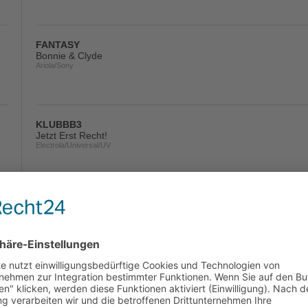
FANTASY
Bonnie & Clyde
Ariola/Sony
KLUBBB3
Jetzt Erst Recht!
Electrola/Universal/UV
FRANK LUKAS
Noch Immer
Monopol
DJ ÖTZI
Für Immer Jung
Electrola/Universal/UV