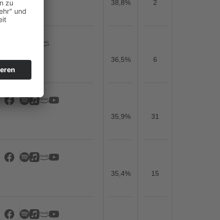
38,8%
2
36,5%
6
35,9%
31
35,4%
15