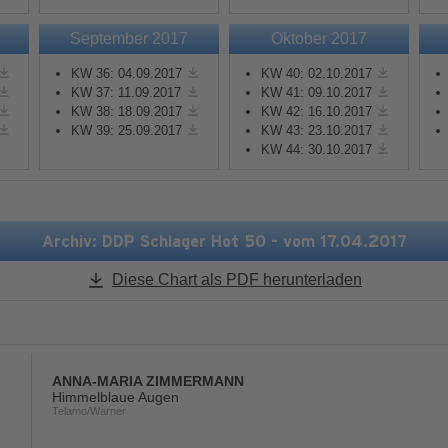
September 2017
Oktober 2017
Mehr Informationen
Mehr Informationen
KW 36: 04.09.2017
KW 40: 02.10.2017
KW 37: 11.09.2017
KW 41: 09.10.2017
Akzeptieren
Akzeptieren
KW 38: 18.09.2017
KW 42: 16.10.2017
KW 39: 25.09.2017
KW 43: 23.10.2017
powered by
Usercentrics
powered by
Usercentric
KW 44: 30.10.2017
Consent Management
Consent Management
Platform
&
eRecht24
Platform
&
eRecht24
Archiv: DDP Schlager Hot 50 - vom 17.04.2017
Diese Chart als PDF herunterladen
ANNA-MARIA ZIMMERMANN
Himmelblaue Augen
Telamo/Warner