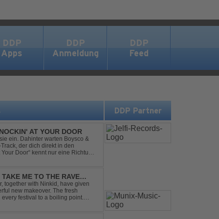
DDP
DDP
DDP
Apps
Anmeldung
Feed
s
DDP Partner
NOCKIN' AT YOUR DOOR
t sie ein. Dahinter warten Boysco &
rack, der dich direkt in den
t Your Door“ kennt nur eine Richtung:
- TAKE ME TO THE RAVE
 together with Ninkid, have given
erful new makeover. The fresh
 every festival to a boiling point.
ody that made the or...