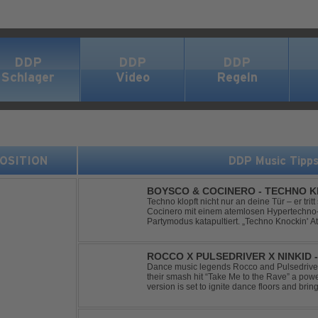
DDP
DDP
DDP
Schlager
Video
Regeln
 POSITION
DDP Music Tipp
BOYSCO & COCINERO - TECHNO K
Techno klopft nicht nur an deine Tür – er trit
Cocinero mit einem atemlosen Hypertechno-T
Partymodus katapultiert. „Techno Knockin' A
nach vorn. Bounce, bounce, bounce!
ROCCO X PULSEDRIVER X NINKID 
(FESTIVAL MIX)
Dance music legends Rocco and Pulsedriver,
their smash hit “Take Me to the Rave” a pow
version is set to ignite dance floors and bring
Featuring massive kicks and the beloved mel