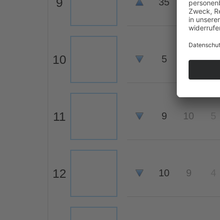
9
35
-
-
10
5
6
8
11
9
10
5
12
10
9
4