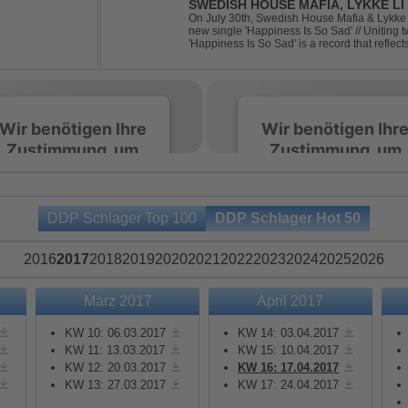
SWEDISH HOUSE MAFIA, LYKKE LI 
On July 30th, Swedish House Mafia & Lykke 
new single 'Happiness Is So Sad' // Uniting t
'Happiness Is So Sad' is a record that refle
often the hardest to say goodbye to // The tra
Wir benötigen Ihre
Wir benötigen Ihr
Zustimmung, um
Zustimmung, um
den Spotify-
den Spotify-
Service zu laden!
Service zu laden!
DDP Schlager Top 100
DDP Schlager Hot 50
Wir verwenden Spotify,
Wir verwenden Spotify,
um Inhalte einzubetten.
um Inhalte einzubetten.
2016
2017
2018
2019
2020
2021
2022
2023
2024
2025
2026
Dieser Service kann
Dieser Service kann
Daten zu Ihren
Daten zu Ihren
März 2017
April 2017
Aktivitäten sammeln.
Aktivitäten sammeln.
Bitte lesen Sie die Details
Bitte lesen Sie die Detail
KW 10: 06.03.2017
KW 14: 03.04.2017
durch und stimmen Sie
durch und stimmen Sie
KW 11: 13.03.2017
KW 15: 10.04.2017
KW 12: 20.03.2017
KW 16: 17.04.2017
der Nutzung des Service
der Nutzung des Servic
KW 13: 27.03.2017
KW 17: 24.04.2017
zu, um diese Inhalte
zu, um diese Inhalte
anzuzeigen.
anzuzeigen.