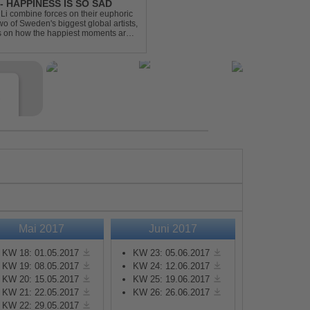
- HAPPINESS IS SO SAD
Li combine forces on their euphoric
wo of Sweden's biggest global artists,
cts on how the happiest moments are
ck was ...
e
Mai 2017
Juni 2017
s
KW 18: 01.05.2017
KW 23: 05.06.2017
KW 19: 08.05.2017
KW 24: 12.06.2017
KW 20: 15.05.2017
KW 25: 19.06.2017
e
KW 21: 22.05.2017
KW 26: 26.06.2017
KW 22: 29.05.2017