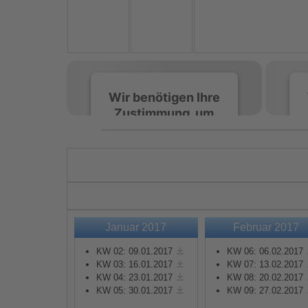
Wir benötigen Ihre
Zustimmung, um
den Spotify-
Service zu laden!
Wir verwenden Spotify,
um Inhalte einzubetten.
Dieser Service kann
Daten zu Ihren
Januar 2017
Februar 2017
Aktivitäten sammeln.
Bitte lesen Sie die Details
KW 02: 09.01.2017
KW 06: 06.02.2017
durch und stimmen Sie
KW 03: 16.01.2017
KW 07: 13.02.2017
KW 04: 23.01.2017
KW 08: 20.02.2017
der Nutzung des Service
KW 05: 30.01.2017
KW 09: 27.02.2017
zu, um diese Inhalte
anzuzeigen.