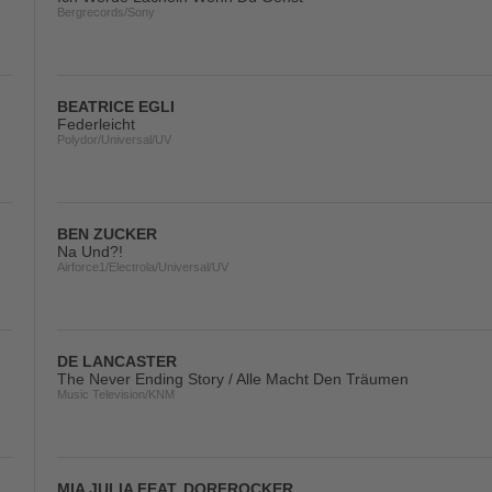
Bergrecords/Sony
BEATRICE EGLI
Federleicht
Polydor/Universal/UV
BEN ZUCKER
Na Und?!
Airforce1/Electrola/Universal/UV
DE LANCASTER
The Never Ending Story / Alle Macht Den Träumen
Music Television/KNM
MIA JULIA FEAT. DORFROCKER