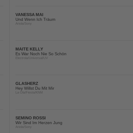
VANESSA MAI
Und Wenn Ich Träum
Ariola/Sony
MAITE KELLY
Es War Noch Nie So Schön
Electrola/Universal/UV
GLASHERZ
Hey Willst Du Mit Mir
La Ola/Fiesta/KNM
SEMINO ROSSI
Wir Sind Im Herzen Jung
Ariola/Sony