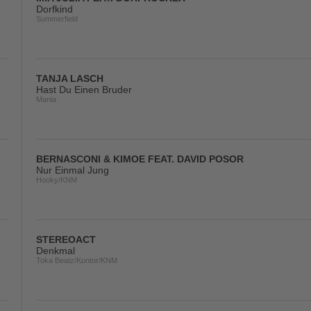
Dorfkind
Summerfield
TANJA LASCH
Hast Du Einen Bruder
Mania
BERNASCONI & KIMOE FEAT. DAVID POSOR
Nur Einmal Jung
Hooky/KNM
STEREOACT
Denkmal
Toka Beatz/Kontor/KNM