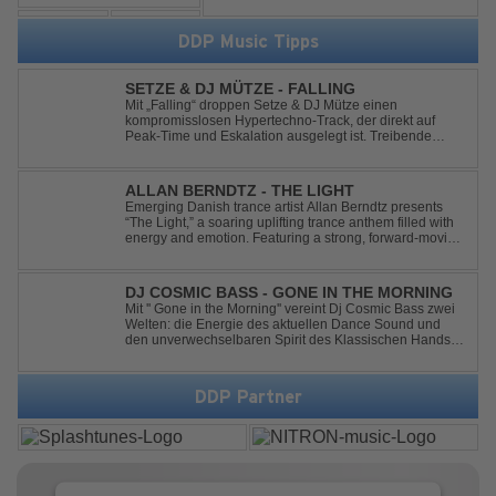
DDP Music Tipps
SETZE & DJ MÜTZE - FALLING
Mit „Falling“ droppen Setze & DJ Mütze einen
kompromisslosen Hypertechno-Track, der direkt auf
Peak-Time und Eskalation ausgelegt ist. Treibende
Kicks, verzerrte Synths und energiegeladene Drops
verschmelzen zu einem Sound, der keine Pausen kennt
– roh, schnell und absolut mitreißend. Zwischen ...
ALLAN BERNDTZ - THE LIGHT
Emerging Danish trance artist Allan Berndtz presents
“The Light,” a soaring uplifting trance anthem filled with
energy and emotion. Featuring a strong, forward-moving
melody, the track showcases the signature quality and
spirit of a Future Sequence release.
DJ COSMIC BASS - GONE IN THE MORNING
Mit '' Gone in the Morning'' vereint Dj Cosmic Bass zwei
Welten: die Energie des aktuellen Dance Sound und
den unverwechselbaren Spirit des Klassischen Hands
Up. Ein Soundtrack für eine unvergessliche Nacht!
DDP Partner