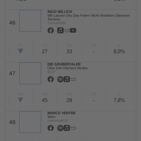
INGO WILLICH
Wir Lassen Uns Das Feiern Nicht Verbieten (Senioren
Techno)
46
Fiesta/KNM
TW
LW
2W
3W
%
27
33
-
8,0%
DIE GRUBERTALER
Über Den Dächern Berlins
MCP
47
TW
LW
2W
3W
%
45
28
-
7,8%
MARCO VENTRE
Wem
Universal/UV
48