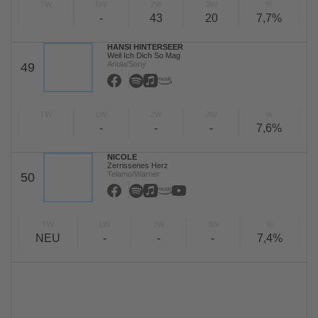
TW
LW
2W
3W
%
-
43
20
7,7%
HANSI HINTERSEER
Weil Ich Dich So Mag
Ariola/Sony
49
TW
LW
2W
3W
%
-
-
-
7,6%
NICOLE
Zerrissenes Herz
Telamo/Warner
50
TW
LW
2W
3W
%
NEU
-
-
-
7,4%