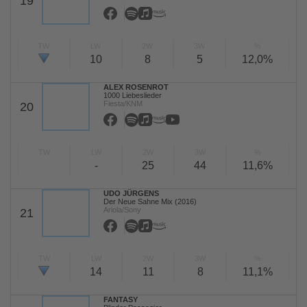
19
TW
LW
2W
3W
%
10
8
5
12,0%
ALEX ROSENROT
1000 Liebeslieder
Fiesta/KNM
20
TW
LW
2W
3W
%
-
25
44
11,6%
UDO JÜRGENS
Der Neue Sahne Mix (2016)
Ariola/Sony
21
TW
LW
2W
3W
%
14
11
8
11,1%
FANTASY