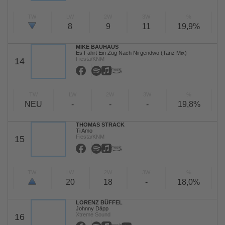
TW
LW
2W
3W
%
8
9
11
19,9%
MIKE BAUHAUS
Es Fährt Ein Zug Nach Nirgendwo (Tanz Mix)
Fiesta/KNM
14
TW
LW
2W
3W
%
NEU
-
-
-
19,8%
THOMAS STRACK
Ti Amo
Fiesta/KNM
15
TW
LW
2W
3W
%
20
18
-
18,0%
LORENZ BÜFFEL
Johnny Däpp
Xtreme Sound
16