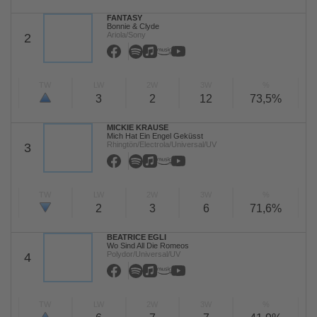
FANTASY
Bonnie & Clyde
Ariola/Sony
2
TW
LW
2W
3W
%
3
2
12
73,5%
MICKIE KRAUSE
Mich Hat Ein Engel Geküsst
Rhingtön/Electrola/Universal/UV
3
TW
LW
2W
3W
%
2
3
6
71,6%
BEATRICE EGLI
Wo Sind All Die Romeos
Polydor/Universal/UV
4
TW
LW
2W
3W
%