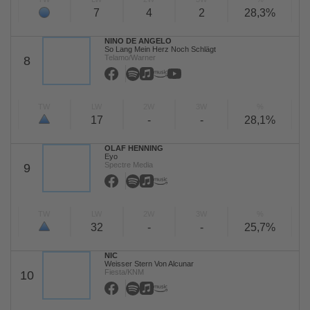
7
4
2
28,3%
NINO DE ANGELO
So Lang Mein Herz Noch Schlägt
Telamo/Warner
8
TW
LW
2W
3W
%
17
-
-
28,1%
OLAF HENNING
Eyo
Spectre Media
9
TW
LW
2W
3W
%
32
-
-
25,7%
NIC
Weisser Stern Von Alcunar
Fiesta/KNM
10