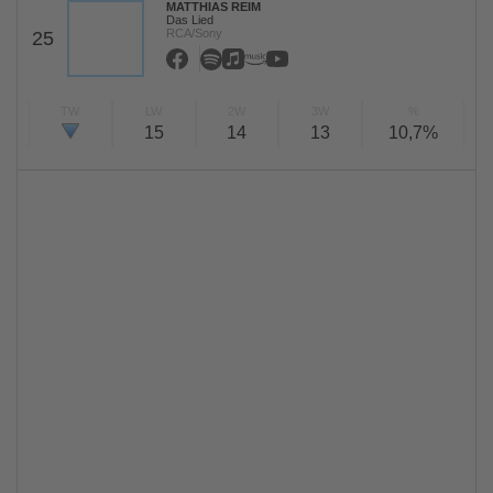
MATTHIAS REIM
Das Lied
RCA/Sony
25
TW
LW
2W
3W
%
15
14
13
10,7%