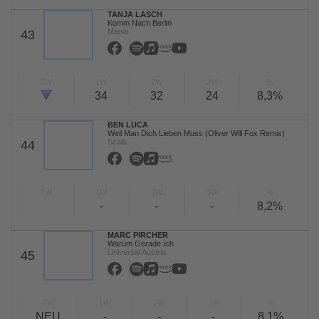
TANJA LASCH
Komm Nach Berlin
Mania
43
TW
LW
2W
3W
%
34
32
24
8,3%
BEN LUCA
Weil Man Dich Lieben Muss (Oliver Will Fox Remix)
Scala
44
TW
LW
2W
3W
%
-
-
-
8,2%
MARC PIRCHER
Warum Gerade Ich
Universal Austria
45
TW
LW
2W
3W
%
NEU
-
-
-
8,1%