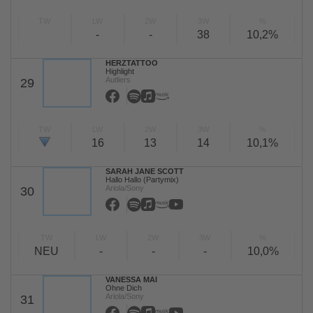
TW
LW
2W
3W
%
-
-
38
10,2%
HERZTATTOO
Highlight
Autliers
29
TW
LW
2W
3W
%
16
13
14
10,1%
SARAH JANE SCOTT
Hallo Hallo (Partymix)
Ariola/Sony
30
TW
LW
2W
3W
%
NEU
-
-
-
10,0%
VANESSA MAI
Ohne Dich
Ariola/Sony
31