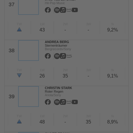
Hit-Pop Music
37
TW
LW
2W
3W
%
43
-
-
9,2%
ANDREA BERG
Sternenträumer
Bergrecords/Sony
38
TW
LW
2W
3W
%
26
35
-
9,1%
CHRISTIN STARK
Roter Regen
Ariola/Sony
39
TW
LW
2W
3W
%
48
-
35
8,9%