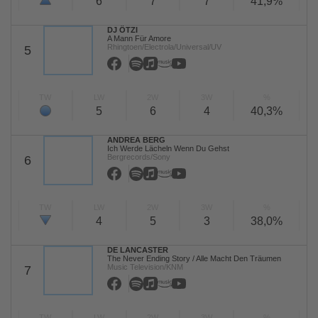
6
7
7
41,9%
DJ ÖTZI
A Mann Für Amore
Rhingtoen/Electrola/Universal/UV
5
TW
LW
2W
3W
%
5
6
4
40,3%
ANDREA BERG
Ich Werde Lächeln Wenn Du Gehst
Bergrecords/Sony
6
TW
LW
2W
3W
%
4
5
3
38,0%
DE LANCASTER
The Never Ending Story / Alle Macht Den Träumen
Music Television/KNM
7
TW
LW
2W
3W
%