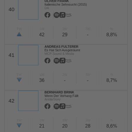
OLIVER FRANK
Italienische Sehnsucht (2015)
DA
40
TW
LW
2W
3W
%
42
29
-
8,8%
ANDREAS FULTERER
Es Hat Sich Ausgeträumt
MCP Sound & Media
41
TW
LW
2W
3W
%
36
-
-
8,7%
BERNHARD BRINK
Wenn Der Vorhang Fällt
Ariola/Sony
42
TW
LW
2W
3W
%
21
20
28
8,6%