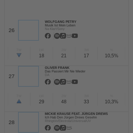
WOLFGANG PETRY
Musik Ist Mein Leben
Na Klar!/Sony
26
TW
LW
2W
3W
%
18
21
17
10,5%
OLIVER FRANK
Das Passiert Mir Nie Wieder
DA
27
TW
LW
2W
3W
%
29
48
33
10,3%
MICKIE KRAUSE FEAT. JÜRGEN DREWS
Ich Hab Den Jürgen Drews Gesehn
Rhingtön/Electrola/Universal/UV
28