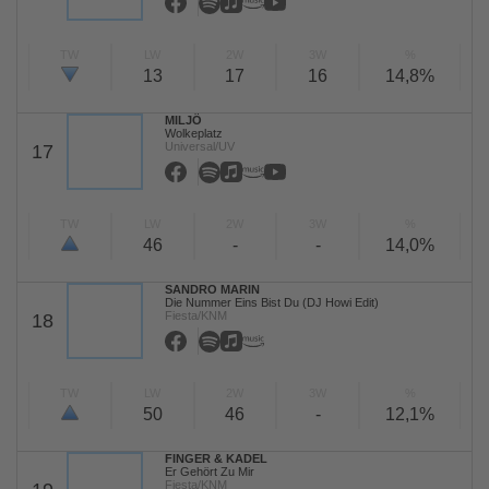
TW
LW
2W
3W
%
13
17
16
14,8%
MILJÖ
Wolkeplatz
Universal/UV
17
TW
LW
2W
3W
%
46
-
-
14,0%
SANDRO MARIN
Die Nummer Eins Bist Du (DJ Howi Edit)
Fiesta/KNM
18
TW
LW
2W
3W
%
50
46
-
12,1%
FINGER & KADEL
Er Gehört Zu Mir
Fiesta/KNM