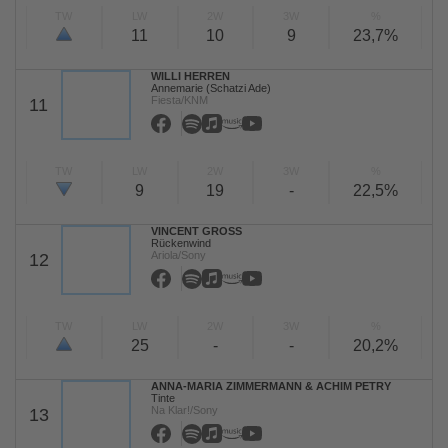
TW
LW
2W
3W
%
11
10
9
23,7%
WILLI HERREN
Annemarie (Schatzi Ade)
Fiesta/KNM
11
TW
LW
2W
3W
%
9
19
-
22,5%
VINCENT GROSS
Rückenwind
Ariola/Sony
12
TW
LW
2W
3W
%
25
-
-
20,2%
ANNA-MARIA ZIMMERMANN & ACHIM PETRY
Tinte
Na Klar!/Sony
13