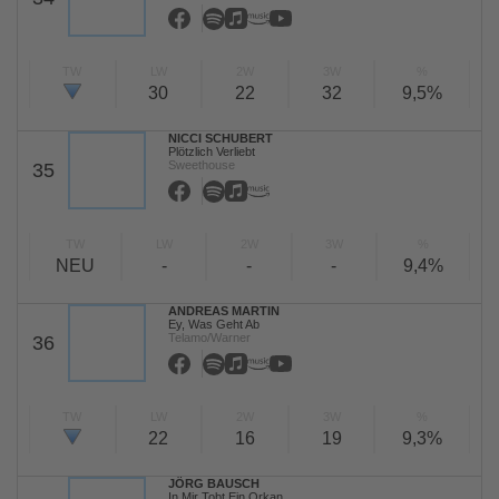
TW
LW
2W
3W
%
30
22
32
9,5%
NICCI SCHUBERT
Plötzlich Verliebt
Sweethouse
35
TW
LW
2W
3W
%
NEU
-
-
-
9,4%
ANDREAS MARTIN
Ey, Was Geht Ab
Telamo/Warner
36
TW
LW
2W
3W
%
22
16
19
9,3%
JÖRG BAUSCH
In Mir Tobt Ein Orkan