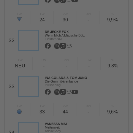
TW
LW
2W
3W
%
24
30
-
9,9%
DE JECKE FOX
Wenn Mich A Mädsche Bütz
Fiesta/KNM
32
TW
LW
2W
3W
%
NEU
-
-
-
9,8%
INA COLADA & TOM JUNO
Die Gummibärenbande
Pulsschlag
33
TW
LW
2W
3W
%
33
44
-
9,6%
VANESSA MAI
Meilenweit
Ariola/Sony
34