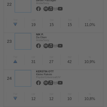
Blinder Passagier
Ariola/Sony
22
TW
LW
2W
3W
%
19
15
15
11,0%
NIK P.
Da Oben
Ariola/Sony
23
TW
LW
2W
3W
%
31
27
42
10,9%
KERSTIN OTT
Kleine Rakete
Poydor/Universal/UV
24
TW
LW
2W
3W
%
12
12
10
10,8%