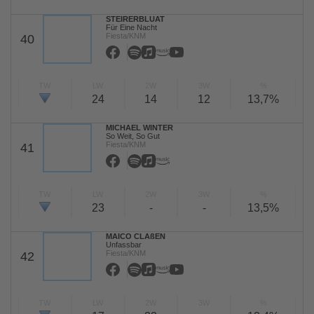
STEIRERBLUAT
Für Eine Nacht
Fiesta/KNM
40
TW
LW
2W
3W
%
24
14
12
13,7%
MICHAEL WINTER
So Weit, So Gut
Fiesta/KNM
41
TW
LW
2W
3W
%
23
-
-
13,5%
MAICO CLAßEN
Unfassbar
Fiesta/KNM
42
TW
LW
2W
3W
%