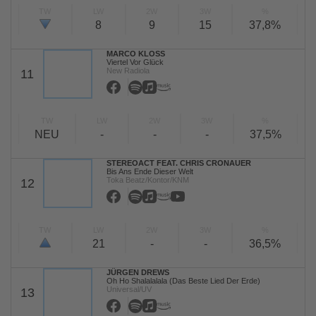
TW
LW
2W
3W
%
8
9
15
37,8%
MARCO KLOSS
Viertel Vor Glück
New Radiola
11
TW
LW
2W
3W
%
NEU
-
-
-
37,5%
STEREOACT FEAT. CHRIS CRONAUER
Bis Ans Ende Dieser Welt
Toka Beatz/Kontor/KNM
12
TW
LW
2W
3W
%
21
-
-
36,5%
JÜRGEN DREWS
Oh Ho Shalalalala (Das Beste Lied Der Erde)
Universal/UV
13