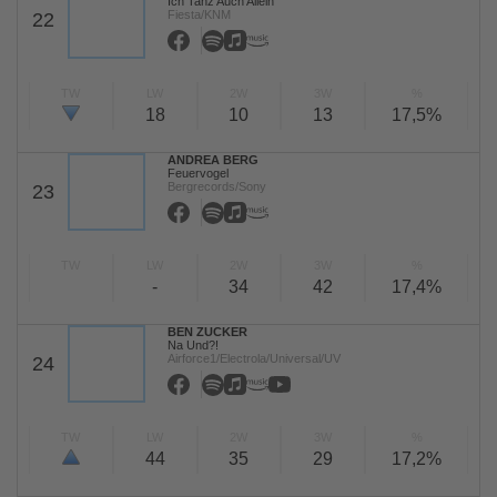
Ich Tanz Auch Allein
Fiesta/KNM
22
TW
LW
2W
3W
%
18
10
13
17,5%
ANDREA BERG
Feuervogel
Bergrecords/Sony
23
TW
LW
2W
3W
%
-
34
42
17,4%
BEN ZUCKER
Na Und?!
Airforce1/Electrola/Universal/UV
24
TW
LW
2W
3W
%
44
35
29
17,2%