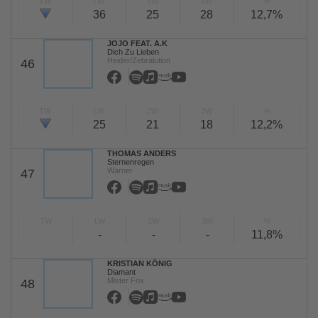
TW
LW
2W
3W
%
36
25
28
12,7%
JOJO FEAT. A.K
Dich Zu Lieben
Heider/Zebralution
46
TW
LW
2W
3W
%
25
21
18
12,2%
THOMAS ANDERS
Sternenregen
Warner
47
TW
LW
2W
3W
%
-
-
-
11,8%
KRISTIAN KÖNIG
Diamant
Mister Fox
48