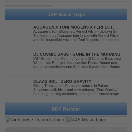
DDP Music Tipps
AQUAGEN X TONI MOGENS X PERFECT
PITCH - UPTOWN GIRL
Aquagen x Toni Mogens x Perfect Pitch – Uptown Girl
The legendary Aquagen join forces with Perfect Pitch
and the incredible vocals of Toni Mogens to breathe new
life into Billy Joel's timeless classic "Uptown Girl."
Combining a bouncy bassline and a fresh, feel-good
production, this modern da...
DJ COSMIC BASS - GONE IN THE MORNING
Mit '' Gone in the Morning'' vereint Dj Cosmic Bass zwei
Welten: die Energie des aktuellen Dance Sound und
den unverwechselbaren Spirit des Klassischen Hands
Up. Ein Soundtrack für eine unvergessliche Nacht!
CLAAS INC. - ZERO GRAVITY
Rising Trance artist Claas Inc. returns to Future
Sequence with his brand-new release, "Zero Gravity."
Blending uplifting melodies, atmospheric soundscapes,
and powerful energy, this track takes listeners on an
unforgettable journey through the finest Uplifting Trance.
Featuring epic breakdowns...
DDP Partner