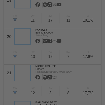
19
TW
LW
2W
3W
%
11
17
11
18,1%
FANTASY
Bonnie & Clyde
Ariola/Sony
20
TW
LW
2W
3W
%
13
13
7
17,9%
MICKIE KRAUSE
Einhorn
Rhingtön/Electrola/Universal/UV
21
TW
LW
2W
3W
%
12
8
8
17,7%
BAILANDO BEAT