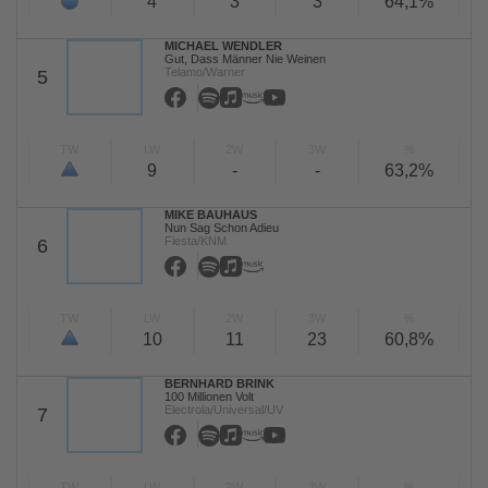
4
3
3
64,1%
MICHAEL WENDLER
Gut, Dass Männer Nie Weinen
Telamo/Warner
5
TW
LW
2W
3W
%
9
-
-
63,2%
MIKE BAUHAUS
Nun Sag Schon Adieu
Fiesta/KNM
6
TW
LW
2W
3W
%
10
11
23
60,8%
BERNHARD BRINK
100 Millionen Volt
Electrola/Universal/UV
7
TW
LW
2W
3W
%