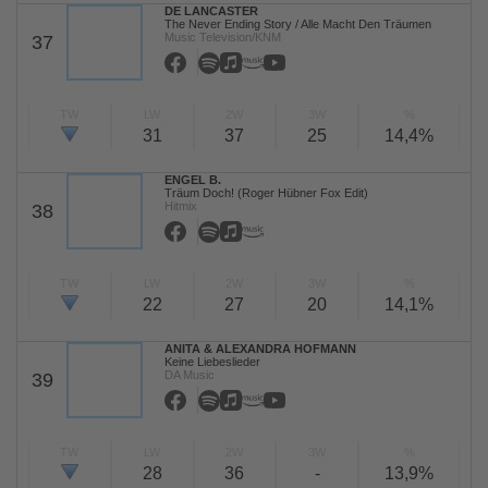
DE LANCASTER
The Never Ending Story / Alle Macht Den Träumen
Music Television/KNM
37
TW
LW
2W
3W
%
31
37
25
14,4%
ENGEL B.
Träum Doch! (Roger Hübner Fox Edit)
Hitmix
38
TW
LW
2W
3W
%
22
27
20
14,1%
ANITA & ALEXANDRA HOFMANN
Keine Liebeslieder
DA Music
39
TW
LW
2W
3W
%
28
36
-
13,9%