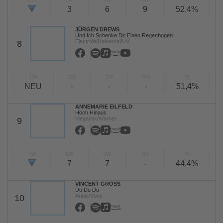
3
6
9
52,4%
JÜRGEN DREWS
Und Ich Schenke Dir Einen Regenbogen
Electrola/Universal/UV
8
TW
LW
2W
3W
%
NEU
-
-
-
51,4%
ANNEMARIE EILFELD
Hoch Hinaus
Megamix/Warner
9
TW
LW
2W
3W
%
7
7
-
44,4%
VINCENT GROSS
Du Du Du
Ariola/Sony
10