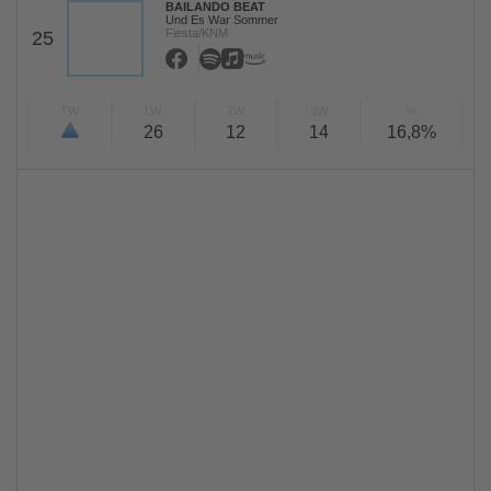
BAILANDO BEAT
Und Es War Sommer
Fiesta/KNM
25
TW
LW
2W
3W
%
26
12
14
16,8%