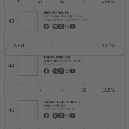
17
32
-
13,4%
MICKIE KRAUSE
Biste Braun, Kriegste Fraun
Rhingtön/Electrola/Universal/UV
43
TW
LW
2W
3W
%
NEU
-
-
-
13,2%
TOMMY FISCHER
Willkommen Auf Der Titanic
New Radiola
44
TW
LW
2W
3W
%
-
-
38
12,5%
HOWARD CARPENDALE
Wenn Nicht Wir.
Electrola/Universal/UV
45