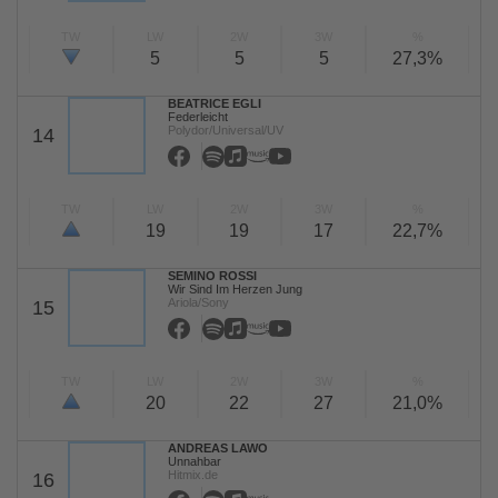
TW
LW
2W
3W
%
5
5
5
27,3%
BEATRICE EGLI
Federleicht
Polydor/Universal/UV
14
TW
LW
2W
3W
%
19
19
17
22,7%
SEMINO ROSSI
Wir Sind Im Herzen Jung
Ariola/Sony
15
TW
LW
2W
3W
%
20
22
27
21,0%
ANDREAS LAWO
Unnahbar
Hitmix.de
16