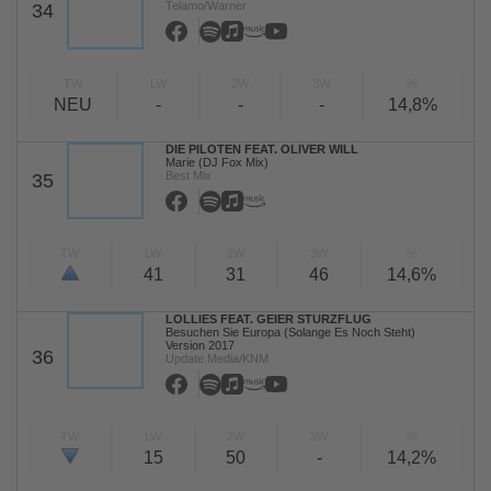
Telamo/Warner
34
TW
LW
2W
3W
%
NEU
-
-
-
14,8%
DIE PILOTEN FEAT. OLIVER WILL
Marie (DJ Fox Mix)
Best Mix
35
TW
LW
2W
3W
%
41
31
46
14,6%
LOLLIES FEAT. GEIER STURZFLUG
Besuchen Sie Europa (Solange Es Noch Steht)
Version 2017
36
Update Media/KNM
TW
LW
2W
3W
%
15
50
-
14,2%