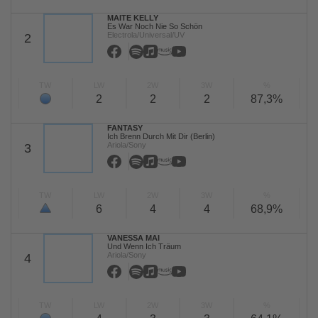
MAITE KELLY
Es War Noch Nie So Schön
Electrola/Universal/UV
2
TW
LW
2W
3W
%
2
2
2
87,3%
FANTASY
Ich Brenn Durch Mit Dir (Berlin)
Ariola/Sony
3
TW
LW
2W
3W
%
6
4
4
68,9%
VANESSA MAI
Und Wenn Ich Träum
Ariola/Sony
4
TW
LW
2W
3W
%