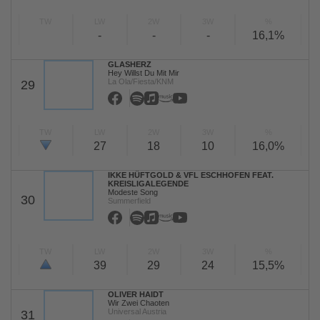
TW
LW
2W
3W
%
-
-
-
16,1%
GLASHERZ
Hey Willst Du Mit Mir
La Ola/Fiesta/KNM
29
TW
LW
2W
3W
%
27
18
10
16,0%
IKKE HÜFTGOLD & VFL ESCHHOFEN FEAT.
KREISLIGALEGENDE
Modeste Song
30
Summerfield
TW
LW
2W
3W
%
39
29
24
15,5%
OLIVER HAIDT
Wir Zwei Chaoten
Universal Austria
31