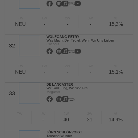
TW
LW
2W
3W
%
NEU
-
-
-
15,3%
WOLFGANG PETRY
Was Macht Der Teufel, Wenn Wir Uns Lieben
Coconut
32
TW
LW
2W
3W
%
NEU
-
-
-
15,1%
DE LANCASTER
Wir Sind Jung, Wir Sind Frei
Megamix
33
TW
LW
2W
3W
%
-
40
31
14,9%
JÖRN SCHLÖNVOIGT
Tausend Wunder