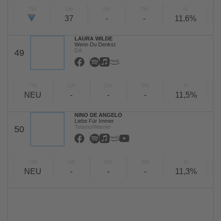
TW
LW
2W
3W
%
37
-
-
11,6%
LAURA WILDE
Wenn Du Denkst
DA
49
TW
LW
2W
3W
%
NEU
-
-
-
11,5%
NINO DE ANGELO
Liebe Für Immer
Telamo/Warner
50
TW
LW
2W
3W
%
NEU
-
-
-
11,3%