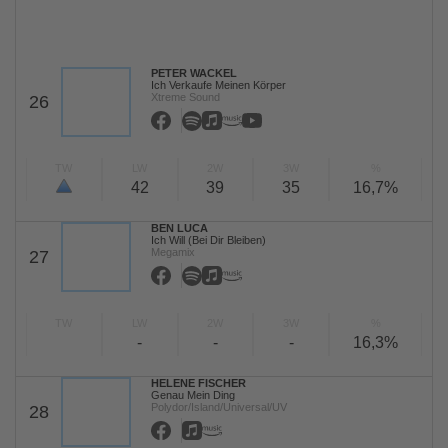
PETER WACKEL
Ich Verkaufe Meinen Körper
Xtreme Sound
26
TW
LW
2W
3W
%
42
39
35
16,7%
BEN LUCA
Ich Will (Bei Dir Bleiben)
Megamix
27
TW
LW
2W
3W
%
-
-
-
16,3%
HELENE FISCHER
Genau Mein Ding
Polydor/Island/Universal/UV
28