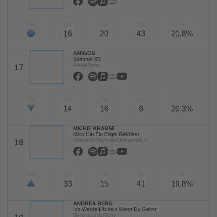
TW
LW
2W
3W
%
16
20
43
20,8%
AMIGOS
Sommer 65
Ariola/Sony
17
TW
LW
2W
3W
%
14
16
6
20,3%
MICKIE KRAUSE
Mich Hat Ein Engel Geküsst
Rhingtön/Electrola/Universal/UV
18
TW
LW
2W
3W
%
33
15
41
19,8%
ANDREA BERG
Ich Werde Lächeln Wenn Du Gehst
Bergrecords/Sony