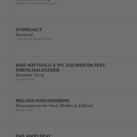
Polydor/Island/Universal/UV
STEREOACT
Denkmal
Toka Beatz/Kontor/KNM
IKKE HÜFTGOLD & VFL ESCHHOFEN FEAT.
KREISLIGALEGENDE
Modeste Song
Summerfield
MELISSA NASCHENWENG
Braungebrannte Haut (Mallorca-Edition)
Ariola/Sony
BAILANDO BEAT