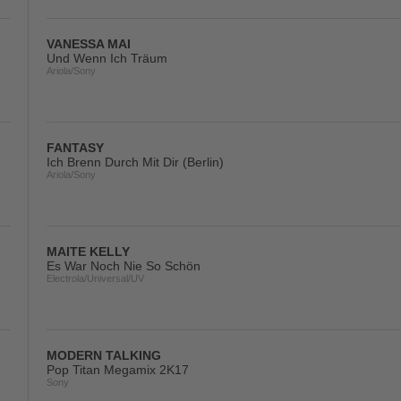
VANESSA MAI
Und Wenn Ich Träum
Ariola/Sony
FANTASY
Ich Brenn Durch Mit Dir (Berlin)
Ariola/Sony
MAITE KELLY
Es War Noch Nie So Schön
Electrola/Universal/UV
MODERN TALKING
Pop Titan Megamix 2K17
Sony