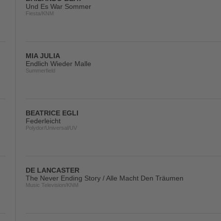
Und Es War Sommer
Fiesta/KNM
MIA JULIA
Endlich Wieder Malle
Summerfield
BEATRICE EGLI
Federleicht
Polydor/Universal/UV
DE LANCASTER
The Never Ending Story / Alle Macht Den Träumen
Music Television/KNM