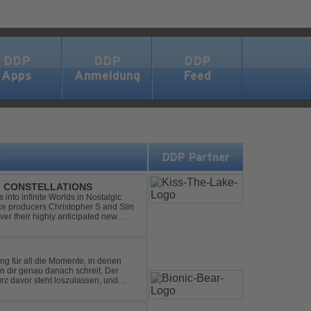
DDP
DDP
DDP
Apps
Anmeldung
Feed
s
DDP Partner
 - CONSTELLATIONS
s into infinite Worlds in Nostalgic
ce producers Christopher S and Slin
ver their highly anticipated new
andard club ...
ng für all die Momente, in denen
in dir genau danach schreit. Der
rz davor steht loszulassen, und
 erinnert, noch einmal f...