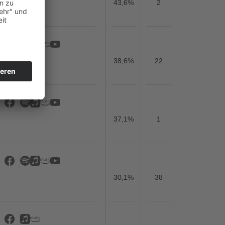
43,6%
2
38,6%
22
37,1%
1
30,1%
38