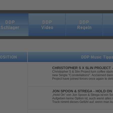
DDP
DDP
DDP
Schlager
Video
Regeln
 POSITION
DDP Music Tipp
CHRISTOPHER S X SLIN PROJECT
Christopher S & Slin Project turn coffee stain
new Single "Constellations". Acclaimed dan
Project have joined forces once again to deli
single, "Constellations." Moving away from st
JON SPOON & STREGA - HOLD ON
„Hold On“ von Jon Spoon & Strega ist ein So
Aufgeben keine Option ist, auch wenn alles 
Track nimmt dieses Gefühl auf, wenn man ku
verwandelt es in pure Energie, die dich daran