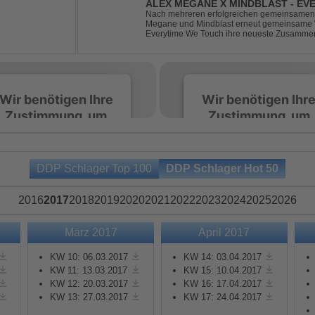
ALEX MEGANE X MINDBLAST - EV
Nach mehreren erfolgreichen gemeinsamen 
Megane und Mindblast erneut gemeinsame W
Everytime We Touch ihre neueste Zusammenar
haben sie sich einen echten Klassiker vo
von Ma...
Wir benötigen Ihre
Wir benötigen Ihr
Zustimmung, um
Zustimmung, um
den Spotify-
den Spotify-
Service zu laden!
Service zu laden!
DDP Schlager Top 100
DDP Schlager Hot 50
Wir verwenden Spotify,
Wir verwenden Spotify,
um Inhalte einzubetten.
um Inhalte einzubetten.
2016
2017
2018
2019
2020
2021
2022
2023
2024
2025
2026
Dieser Service kann
Dieser Service kann
Daten zu Ihren
Daten zu Ihren
März 2017
April 2017
Aktivitäten sammeln.
Aktivitäten sammeln.
Bitte lesen Sie die Details
Bitte lesen Sie die Detail
KW 10: 06.03.2017
KW 14: 03.04.2017
durch und stimmen Sie
durch und stimmen Sie
KW 11: 13.03.2017
KW 15: 10.04.2017
KW 12: 20.03.2017
KW 16: 17.04.2017
der Nutzung des Service
der Nutzung des Servic
KW 13: 27.03.2017
KW 17: 24.04.2017
zu, um diese Inhalte
zu, um diese Inhalte
anzuzeigen.
anzuzeigen.