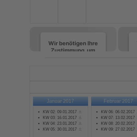
Wir benötigen Ihre
Zustimmung, um
den Spotify-
Service zu laden!
Wir verwenden Spotify,
um Inhalte einzubetten.
Dieser Service kann
Daten zu Ihren
Januar 2017
Februar 2017
Aktivitäten sammeln.
Bitte lesen Sie die Details
KW 02: 09.01.2017
KW 06: 06.02.2017
durch und stimmen Sie
KW 03: 16.01.2017
KW 07: 13.02.2017
KW 04: 23.01.2017
KW 08: 20.02.2017
der Nutzung des Service
KW 05: 30.01.2017
KW 09: 27.02.2017
zu, um diese Inhalte
anzuzeigen.