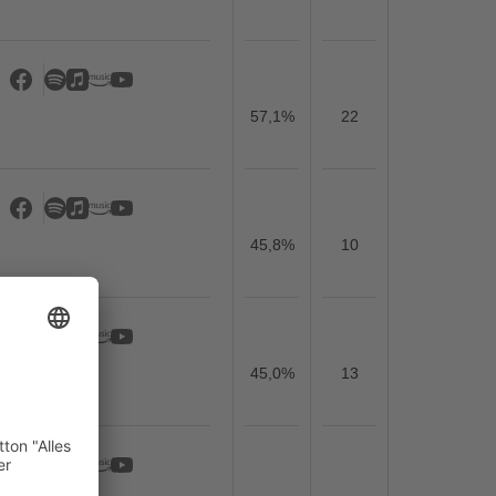
57,1%
22
45,8%
10
45,0%
13