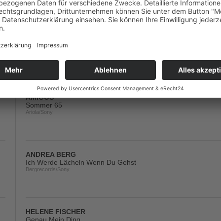
MICKIE KRAUSE
Mich Hat Ein Engel Geküsst
Rhingtön/Electrola/Universal/UV
AMIGOS
Sommer 65
Ariola/Sony
ANDREA BERG
Ich Werde Lächeln Wenn Du Gehst
Bergrecords/Sony
HELENE FISCHER
Genau Mein Ding