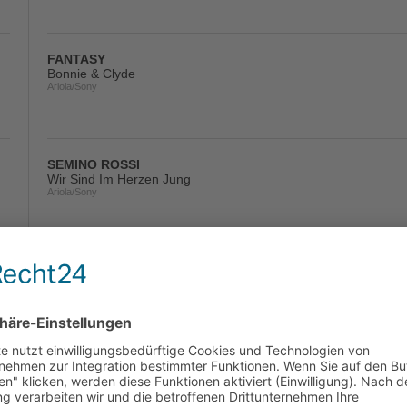
FANTASY
Bonnie & Clyde
Ariola/Sony
SEMINO ROSSI
Wir Sind Im Herzen Jung
Ariola/Sony
GLASHERZ
Hey Willst Du Mit Mir
La Ola/Fiesta/KNM
HELENE FISCHER
Achterbahn
Polydor/Island/Universal/UV