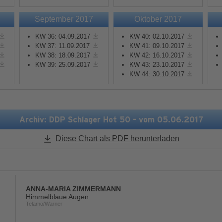
September 2017
Oktober 2017
Mehr Informationen
Mehr Informationen
KW 36: 04.09.2017
KW 40: 02.10.2017
KW 37: 11.09.2017
KW 41: 09.10.2017
Akzeptieren
Akzeptieren
KW 38: 18.09.2017
KW 42: 16.10.2017
KW 39: 25.09.2017
KW 43: 23.10.2017
powered by
Usercentrics
powered by
Usercentric
KW 44: 30.10.2017
Consent Management
Consent Management
Platform
&
eRecht24
Platform
&
eRecht24
Archiv: DDP Schlager Hot 50 - vom 05.06.2017
Diese Chart als PDF herunterladen
ANNA-MARIA ZIMMERMANN
Himmelblaue Augen
Telamo/Warner