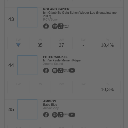
ROLAND KAISER
Ich Glaub Es Geht Schon Wieder Los (Neuaufnahme
2017)
43
RCA/Sony
TW
LW
2W
3W
%
35
37
-
10,4%
PETER WACKEL
Ich Verkaufe Meinen Körper
Xtreme Sound
44
TW
LW
2W
3W
%
-
-
-
10,3%
AMIGOS
Baby Blue
Ariola/Sony
45