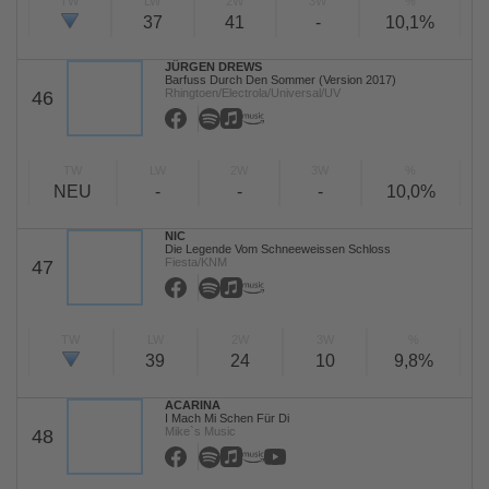
TW
LW
2W
3W
%
37
41
-
10,1%
JÜRGEN DREWS
Barfuss Durch Den Sommer (Version 2017)
Rhingtoen/Electrola/Universal/UV
46
TW
LW
2W
3W
%
NEU
-
-
-
10,0%
NIC
Die Legende Vom Schneeweissen Schloss
Fiesta/KNM
47
TW
LW
2W
3W
%
39
24
10
9,8%
ACARINA
I Mach Mi Schen Für Di
Mike`s Music
48