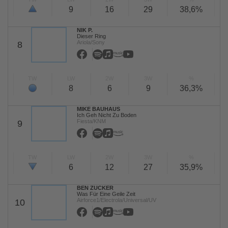
9
16
29
38,6%
NIK P.
Dieser Ring
Ariola/Sony
8
TW
LW
2W
3W
%
8
6
9
36,3%
MIKE BAUHAUS
Ich Geh Nicht Zu Boden
Fiesta/KNM
9
TW
LW
2W
3W
%
6
12
27
35,9%
BEN ZUCKER
Was Für Eine Geile Zeit
Airforce1/Electrola/Universal/UV
10