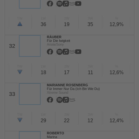
TW
LW
2W
3W
%
36
19
35
12,9%
RÄUBER
Für Die Iwigkeit
Ariola/Sony
32
TW
LW
2W
3W
%
18
17
11
12,6%
MARIANNE ROSENBERG
Für Immer Nur Da (Ich Bin Wie Du)
Xtreme Sound
33
TW
LW
2W
3W
%
29
22
12
12,4%
ROBERTO
Marina