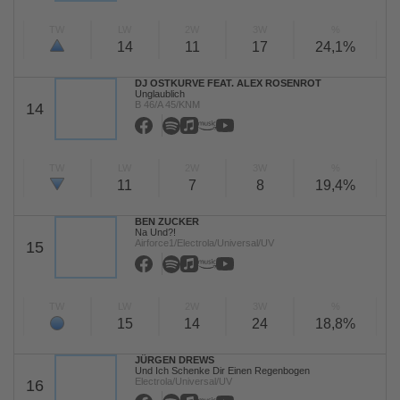
TW
LW
2W
3W
%
14
11
17
24,1%
DJ OSTKURVE FEAT. ALEX ROSENROT
Unglaublich
B 46/A 45/KNM
14
TW
LW
2W
3W
%
11
7
8
19,4%
BEN ZUCKER
Na Und?!
Airforce1/Electrola/Universal/UV
15
TW
LW
2W
3W
%
15
14
24
18,8%
JÜRGEN DREWS
Und Ich Schenke Dir Einen Regenbogen
Electrola/Universal/UV
16