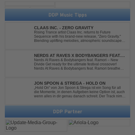
DDP Music Tipps
CLAAS INC. - ZERO GRAVITY
Rising Trance artist Claas Inc. returns to Future
Sequence with his brand-new release, "Zero Gravity."
Blending uplifting melodies, atmospheric soundscapes,
and powerful energy, this track takes listeners on an
unforgettable journey through the finest Uplifting Trance.
Featuring epic breakdowns...
NERDS AT RAVES X BODYBANGERS FEAT.
RAMORI - NEW DIVIDE
Nerds At Raves & Bodybangers feat. Ramori – New
Divide Get ready for the ultimate festival crossover!
Nerds At Raves & Bodybangers feat. Ramori breathe
new life into Linkin Park's legendary anthem "New
Divide" with a massive Techno Bigroom Festival
makeover. From emotional singalong moments t...
JON SPOON & STREGA - HOLD ON
„Hold On“ von Jon Spoon & Strega ist ein Song für all
die Momente, in denen Aufgeben keine Option ist, auch
wenn alles in dir genau danach schreit. Der Track nimmt
dieses Gefühl auf, wenn man kurz davor steht
loszulassen, und verwandelt es in pure Energie, die
dich daran erinnert, noch einmal f...
DDP Partner