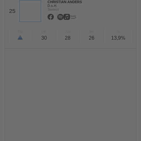
CHRISTIAN ANDERS
D.s.H.
3select
25
TW
LW
2W
3W
%
30
28
26
13,9%