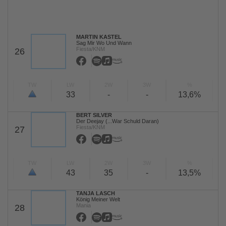
MARTIN KASTEL
Sag Mir Wo Und Wann
Fiesta/KNM
26
TW
LW
2W
3W
%
33
-
-
13,6%
BERT SILVER
Der Deejay (...War Schuld Daran)
Fiesta/KNM
27
TW
LW
2W
3W
%
43
35
-
13,5%
TANJA LASCH
König Meiner Welt
Mania
28