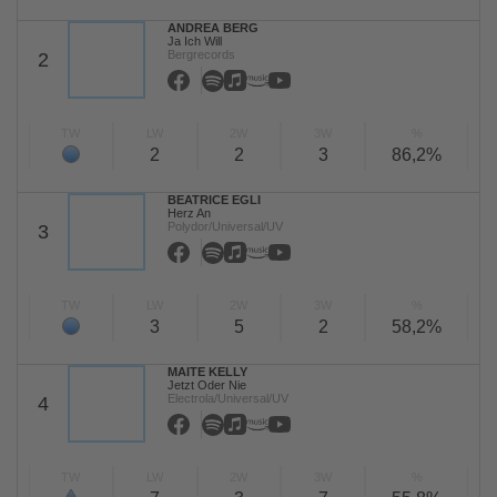
ANDREA BERG
Ja Ich Will
Bergrecords
2
TW
LW
2W
3W
%
2
2
3
86,2%
BEATRICE EGLI
Herz An
Polydor/Universal/UV
3
TW
LW
2W
3W
%
3
5
2
58,2%
MAITE KELLY
Jetzt Oder Nie
Electrola/Universal/UV
4
TW
LW
2W
3W
%