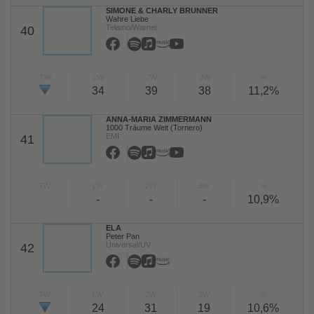
SIMONE & CHARLY BRUNNER
Wahre Liebe
Telamo/Warner
40
TW
LW
2W
3W
%
34
39
38
11,2%
ANNA-MARIA ZIMMERMANN
1000 Träume Weit (Tornero)
EMI
41
TW
LW
2W
3W
%
-
-
-
10,9%
ELA
Peter Pan
Universal/UV
42
TW
LW
2W
3W
%
24
31
19
10,6%