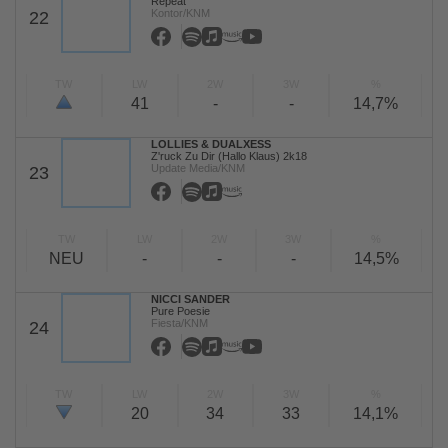
Repeat
Kontor/KNM
22
TW
LW
2W
3W
%
41
-
-
14,7%
LOLLIES & DUALXESS
Z'ruck Zu Dir (Hallo Klaus) 2k18
Update Media/KNM
23
TW
LW
2W
3W
%
NEU
-
-
-
14,5%
NICCI SANDER
Pure Poesie
Fiesta/KNM
24
TW
LW
2W
3W
%
20
34
33
14,1%