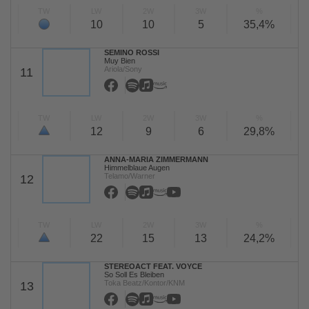
TW
LW
2W
3W
%
10
10
5
35,4%
SEMINO ROSSI
Muy Bien
Ariola/Sony
11
TW
LW
2W
3W
%
12
9
6
29,8%
ANNA-MARIA ZIMMERMANN
Himmelblaue Augen
Telamo/Warner
12
TW
LW
2W
3W
%
22
15
13
24,2%
STEREOACT FEAT. VOYCE
So Soll Es Bleiben
Toka Beatz/Kontor/KNM
13