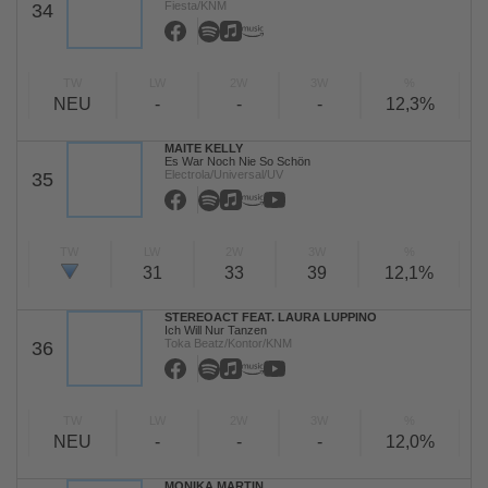
Fiesta/KNM
34
TW
LW
2W
3W
%
NEU
-
-
-
12,3%
MAITE KELLY
Es War Noch Nie So Schön
Electrola/Universal/UV
35
TW
LW
2W
3W
%
31
33
39
12,1%
STEREOACT FEAT. LAURA LUPPINO
Ich Will Nur Tanzen
Toka Beatz/Kontor/KNM
36
TW
LW
2W
3W
%
NEU
-
-
-
12,0%
MONIKA MARTIN