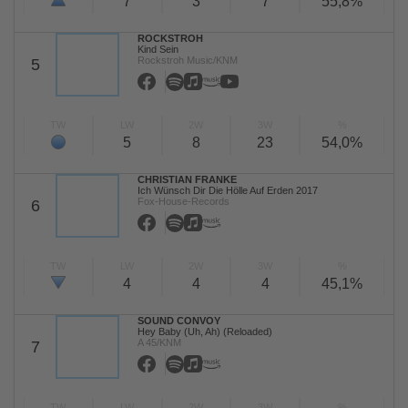
7
3
7
55,8%
ROCKSTROH
Kind Sein
Rockstroh Music/KNM
5
TW
LW
2W
3W
%
5
8
23
54,0%
CHRISTIAN FRANKE
Ich Wünsch Dir Die Hölle Auf Erden 2017
Fox-House-Records
6
TW
LW
2W
3W
%
4
4
4
45,1%
SOUND CONVOY
Hey Baby (Uh, Ah) (Reloaded)
A 45/KNM
7
TW
LW
2W
3W
%