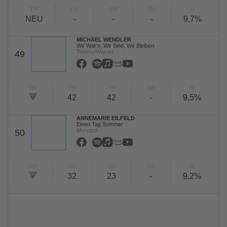
TW
LW
2W
3W
%
NEU
-
-
-
9,7%
MICHAEL WENDLER
Wir War'n, Wir Sind, Wir Bleiben
Telamo/Warner
49
TW
LW
2W
3W
%
42
42
-
9,5%
ANNEMARIE EILFELD
Einen Tag Sommer
Monopol
50
TW
LW
2W
3W
%
32
23
-
9,2%