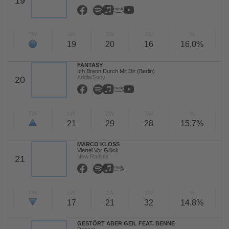
19
TW
LW
2W
3W
%
19
20
16
16,0%
FANTASY
Ich Brenn Durch Mit Dir (Berlin)
Ariola/Sony
20
TW
LW
2W
3W
%
21
29
28
15,7%
MARCO KLOSS
Viertel Vor Glück
New Radiola
21
TW
LW
2W
3W
%
17
21
32
14,8%
GESTÖRT ABER GEIL FEAT. BENNE