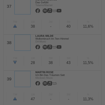
Das Gefühl
Telamo/Warner
37
TW
LW
2W
3W
%
38
-
40
11,6%
LAURA WILDE
Wolkenbruch Im 7ten Himmel
DA Music
38
TW
LW
2W
3W
%
28
38
43
11,5%
MARTIN ROSE
Ich Bin Das Träumen Satt
Mixdown Music
39
TW
LW
2W
3W
%
47
-
-
11,3%