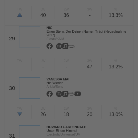
TW
LW
2W
3W
%
40
36
-
13,3%
NIC
Einen Stern, Der Deinen Namen Trägt (Neuaufnahme
2017)
29
Fiesta/KNM
TW
LW
2W
3W
%
-
-
47
13,2%
VANESSA MAI
Nie Wieder
Ariola/Sony
30
TW
LW
2W
3W
%
26
18
20
13,0%
HOWARD CARPENDALE
Unter Einem Himmel
Electrola/Universal/UV
31