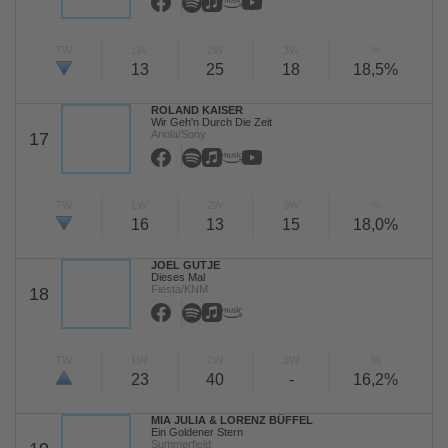
TW
LW
2W
3W
%
13
25
18
18,5%
ROLAND KAISER
Wir Geh'n Durch Die Zeit
Ariola/Sony
17
TW
LW
2W
3W
%
16
13
15
18,0%
JOEL GUTJE
Dieses Mal
Fiesta/KNM
18
TW
LW
2W
3W
%
23
40
-
16,2%
MIA JULIA & LORENZ BÜFFEL
Ein Goldener Stern
Summerfield