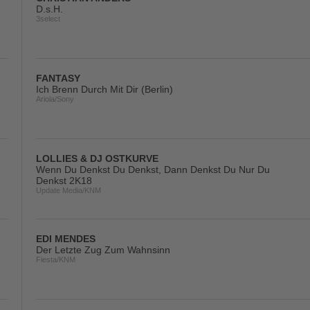
D.s.H.
3select
FANTASY
Ich Brenn Durch Mit Dir (Berlin)
Ariola/Sony
LOLLIES & DJ OSTKURVE
Wenn Du Denkst Du Denkst, Dann Denkst Du Nur Du
Denkst 2K18
Update Media/KNM
EDI MENDES
Der Letzte Zug Zum Wahnsinn
Fiesta/KNM