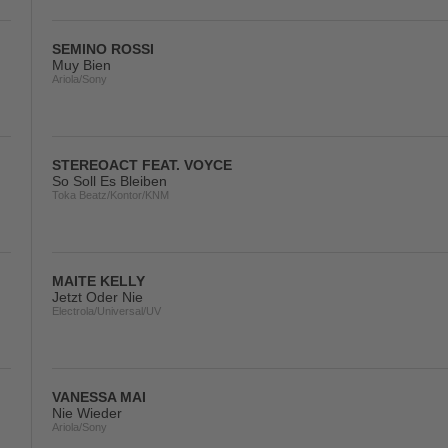
SEMINO ROSSI
Muy Bien
Ariola/Sony
STEREOACT FEAT. VOYCE
So Soll Es Bleiben
Toka Beatz/Kontor/KNM
MAITE KELLY
Jetzt Oder Nie
Electrola/Universal/UV
VANESSA MAI
Nie Wieder
Ariola/Sony