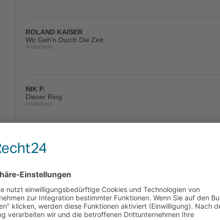
ROLAND KAISER
Wir Geh'n Durch Die Zeit
Ariola/Sony
NIK P.
Dieser Ring
Ariola/Sony
CHRISTIN STARK
Wo Ist Die Liebe Hin
Ariola/Sony
AMIGOS
Baby Blue
Ariola/Sony