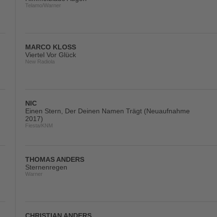
Telamo/Warner
MARCO KLOSS
Viertel Vor Glück
New Radiola
NIC
Einen Stern, Der Deinen Namen Trägt (Neuaufnahme
2017)
Fiesta/KNM
THOMAS ANDERS
Sternenregen
Warner
CHRISTIAN ANDERS