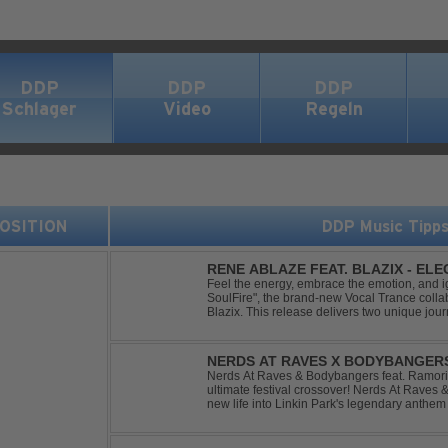
DDP
DDP
DDP
Schlager
Video
Regeln
 POSITION
DDP Music Tipp
RENE ABLAZE FEAT. BLAZIX - EL
Feel the energy, embrace the emotion, and ign
SoulFire", the brand-new Vocal Trance coll
Blazix. This release delivers two unique jour
melodies and powerful vocals. Classic Uplift
NERDS AT RAVES X BODYBANGERS
DIVIDE
Nerds At Raves & Bodybangers feat. Ramori 
ultimate festival crossover! Nerds At Raves
new life into Linkin Park's legendary anthe
Bigroom Festival makeover. From emotional 