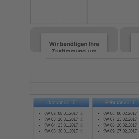
Wir benötigen Ihre
Zustimmung, um
den Spotify-
Service zu laden!
Wir verwenden Spotify,
um Inhalte einzubetten.
Dieser Service kann
Daten zu Ihren
Januar 2017
Februar 2017
Aktivitäten sammeln.
Bitte lesen Sie die Details
KW 02: 09.01.2017
KW 06: 06.02.2017
durch und stimmen Sie
KW 03: 16.01.2017
KW 07: 13.02.2017
KW 04: 23.01.2017
KW 08: 20.02.2017
der Nutzung des Service
KW 05: 30.01.2017
KW 09: 27.02.2017
zu, um diese Inhalte
anzuzeigen.