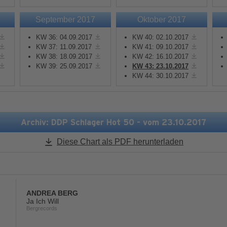
September 2017
Oktober 2017
Mehr Informationen
Mehr Informationen
KW 36: 04.09.2017
KW 40: 02.10.2017
KW 37: 11.09.2017
KW 41: 09.10.2017
Akzeptieren
Akzeptieren
KW 38: 18.09.2017
KW 42: 16.10.2017
KW 39: 25.09.2017
KW 43: 23.10.2017
powered by
Usercentrics
powered by
Usercentric
KW 44: 30.10.2017
Consent Management
Consent Management
Platform
&
eRecht24
Platform
&
eRecht24
Archiv: DDP Schlager Hot 50 - vom 23.10.2017
Diese Chart als PDF herunterladen
ANDREA BERG
Ja Ich Will
Bergrecords