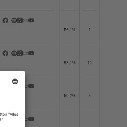
56,1%
2
53,1%
12
50,2%
5