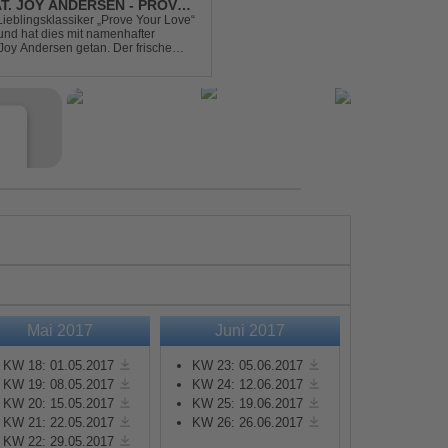
AT. JOY ANDERSEN - PROVE
Lieblingsklassiker „Prove Your Love“
und hat dies mit namenhafter
oy Andersen getan. Der frische
ert direkt wieder zum tanz...
e
Mai 2017
Juni 2017
s
KW 18: 01.05.2017
KW 23: 05.06.2017
KW 19: 08.05.2017
KW 24: 12.06.2017
KW 20: 15.05.2017
KW 25: 19.06.2017
e
KW 21: 22.05.2017
KW 26: 26.06.2017
KW 22: 29.05.2017