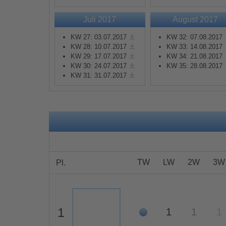
Juli 2017
August 2017
Mehr Informationen
KW 27: 03.07.2017
KW 32: 07.08.2017
KW 28: 10.07.2017
KW 33: 14.08.2017
Akzeptieren
KW 29: 17.07.2017
KW 34: 21.08.2017
KW 30: 24.07.2017
KW 35: 28.08.2017
powered by
Usercentrics
KW 31: 31.07.2017
Consent Management
Platform
&
eRecht24
TW
LW
2W
3W
Pl.
1
1
1
1