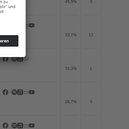
45,9%
3
33,7%
13
31,3%
1
28,7%
3