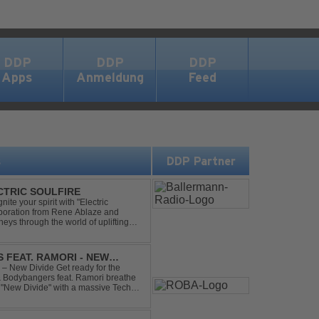
DDP
DDP
DDP
Apps
Anmeldung
Feed
s
DDP Partner
ECTRIC SOULFIRE
ite your spirit with "Electric
aboration from Rene Ablaze and
neys through the world of uplifting
ing Vocal Trance me...
 FEAT. RAMORI - NEW
– New Divide Get ready for the
 & Bodybangers feat. Ramori breathe
m "New Divide" with a massive Techno
singalong moments t...