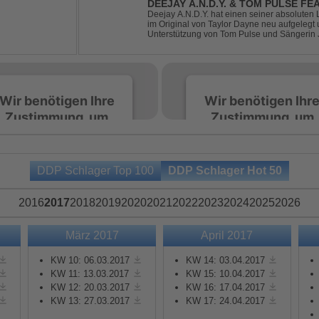
DEEJAY A.N.D.Y. & TOM PULSE FE
YOUR LOVE
Deejay A.N.D.Y. hat einen seiner absoluten 
im Original von Taylor Dayne neu aufgelegt 
Unterstützung von Tom Pulse und Sängerin J
Sound für einen weltweit bekannten Hit animi
Wir benötigen Ihre
Wir benötigen Ihr
Zustimmung, um
Zustimmung, um
den Spotify-
den Spotify-
Service zu laden!
Service zu laden!
DDP Schlager Top 100
DDP Schlager Hot 50
Wir verwenden Spotify,
Wir verwenden Spotify,
um Inhalte einzubetten.
um Inhalte einzubetten.
2016
2017
2018
2019
2020
2021
2022
2023
2024
2025
2026
Dieser Service kann
Dieser Service kann
Daten zu Ihren
Daten zu Ihren
März 2017
April 2017
Aktivitäten sammeln.
Aktivitäten sammeln.
Bitte lesen Sie die Details
Bitte lesen Sie die Detail
KW 10: 06.03.2017
KW 14: 03.04.2017
durch und stimmen Sie
durch und stimmen Sie
KW 11: 13.03.2017
KW 15: 10.04.2017
KW 12: 20.03.2017
KW 16: 17.04.2017
der Nutzung des Service
der Nutzung des Servic
KW 13: 27.03.2017
KW 17: 24.04.2017
zu, um diese Inhalte
zu, um diese Inhalte
anzuzeigen.
anzuzeigen.