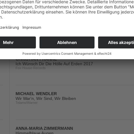
JÜRGEN DREWS
Und Ich Schenke Dir Einen Regenbogen
Electrola/Universal/UV
CHRISTIAN FRANKE
Ich Wünsch Dir Die Hölle Auf Erden 2017
Fox-House-Records
MICHAEL WENDLER
Wir War'n, Wir Sind, Wir Bleiben
Telamo/Warner
ANNA-MARIA ZIMMERMANN
Himmelblaue Augen