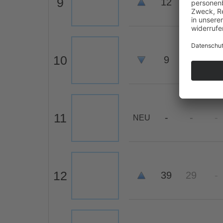
9
12
37
-
10
9
8
7
11
-
-
-
NEU
12
39
29
-