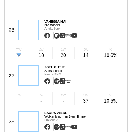
VANESSA MAI
Nie Wieder
Ariola/Sony
26
TW
LW
2W
3W
%
18
20
14
10,6%
JOEL GUTJE
Sensationell
Fiesta/KNM
27
TW
LW
2W
3W
%
-
-
37
10,5%
LAURA WILDE
Wolkenbruch Im 7ten Himmel
DA Music
28