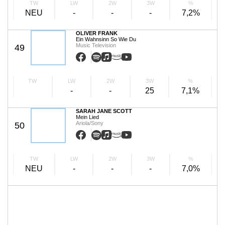
TW
LW
2W
3W
%
NEU
-
-
-
7,2%
OLIVER FRANK
Ein Wahnsinn So Wie Du
Music Television
49
TW
LW
2W
3W
%
-
-
25
7,1%
SARAH JANE SCOTT
Mein Lied
Ariola/Sony
50
TW
LW
2W
3W
%
NEU
-
-
-
7,0%