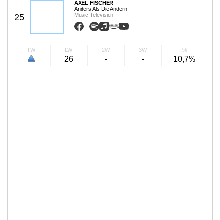
AXEL FISCHER
Anders Als Die Andern
Music Television
25
TW
LW
2W
3W
%
26
-
-
10,7%