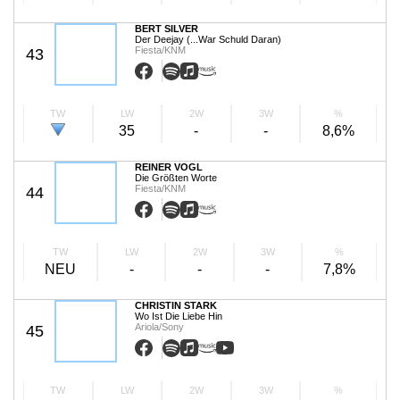
BERT SILVER
Der Deejay (...War Schuld Daran)
Fiesta/KNM
43
TW
LW
2W
3W
%
35
-
-
8,6%
REINER VOGL
Die Größten Worte
Fiesta/KNM
44
TW
LW
2W
3W
%
NEU
-
-
-
7,8%
CHRISTIN STARK
Wo Ist Die Liebe Hin
Ariola/Sony
45
TW
LW
2W
3W
%