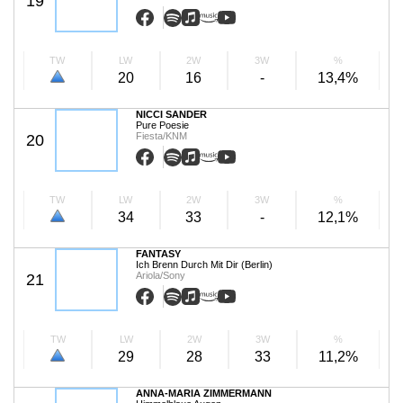
19
TW
LW
2W
3W
%
20
16
-
13,4%
NICCI SANDER
Pure Poesie
Fiesta/KNM
20
TW
LW
2W
3W
%
34
33
-
12,1%
FANTASY
Ich Brenn Durch Mit Dir (Berlin)
Ariola/Sony
21
TW
LW
2W
3W
%
29
28
33
11,2%
ANNA-MARIA ZIMMERMANN