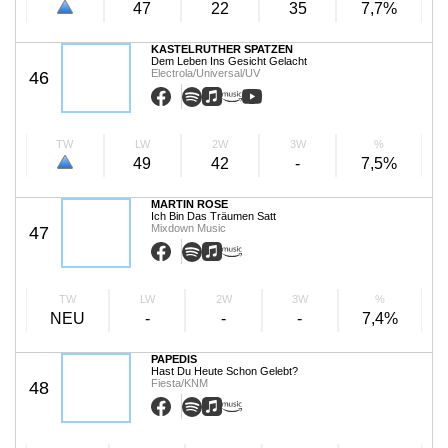
47
22
35
7,7%
KASTELRUTHER SPATZEN
Dem Leben Ins Gesicht Gelacht
Electrola/Universal/UV
46
TW
LW
2W
3W
%
49
42
-
7,5%
MARTIN ROSE
Ich Bin Das Träumen Satt
Mixdown Music
47
TW
LW
2W
3W
%
NEU
-
-
-
7,4%
PAPEDIS
Hast Du Heute Schon Gelebt?
Fiesta/KNM
48