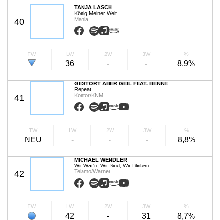
TANJA LASCH
König Meiner Welt
Mania
40
TW
LW
2W
3W
%
36
-
-
8,9%
GESTÖRT ABER GEIL FEAT. BENNE
Repeat
Kontor/KNM
41
TW
LW
2W
3W
%
NEU
-
-
-
8,8%
MICHAEL WENDLER
Wir War'n, Wir Sind, Wir Bleiben
Telamo/Warner
42
TW
LW
2W
3W
%
42
-
31
8,7%