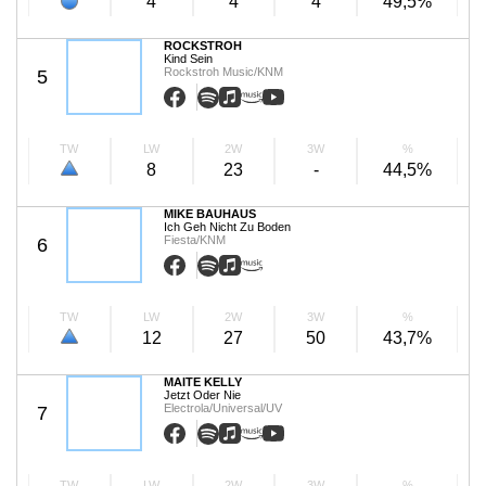
4
4
4
49,5%
ROCKSTROH
Kind Sein
Rockstroh Music/KNM
5
TW
LW
2W
3W
%
8
23
-
44,5%
MIKE BAUHAUS
Ich Geh Nicht Zu Boden
Fiesta/KNM
6
TW
LW
2W
3W
%
12
27
50
43,7%
MAITE KELLY
Jetzt Oder Nie
Electrola/Universal/UV
7
TW
LW
2W
3W
%