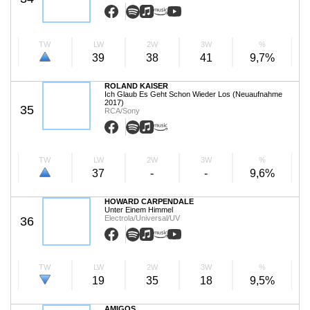
TW
LW
2W
3W
%
39
38
41
9,7%
ROLAND KAISER
Ich Glaub Es Geht Schon Wieder Los (Neuaufnahme
2017)
35
RCA/Sony
TW
LW
2W
3W
%
37
-
-
9,6%
HOWARD CARPENDALE
Unter Einem Himmel
Electrola/Universal/UV
36
TW
LW
2W
3W
%
19
35
18
9,5%
AMIGOS