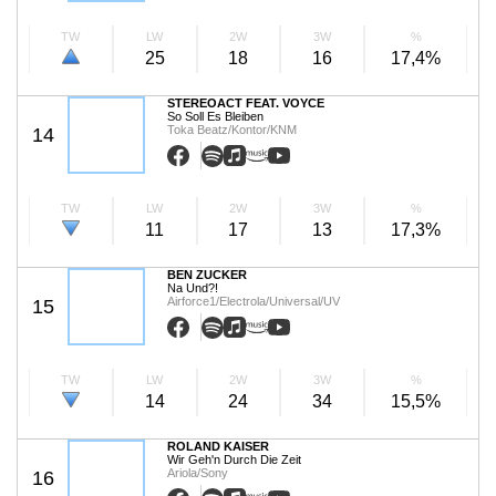
TW
LW
2W
3W
%
25
18
16
17,4%
STEREOACT FEAT. VOYCE
So Soll Es Bleiben
Toka Beatz/Kontor/KNM
14
TW
LW
2W
3W
%
11
17
13
17,3%
BEN ZUCKER
Na Und?!
Airforce1/Electrola/Universal/UV
15
TW
LW
2W
3W
%
14
24
34
15,5%
ROLAND KAISER
Wir Geh'n Durch Die Zeit
Ariola/Sony
16