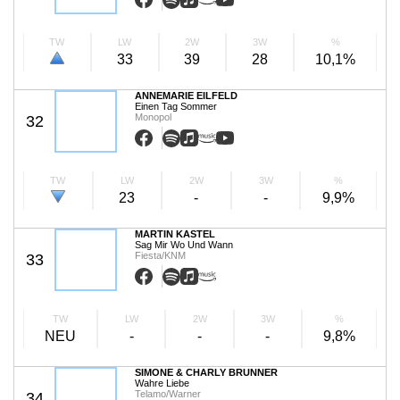
TW
LW
2W
3W
%
33
39
28
10,1%
ANNEMARIE EILFELD
Einen Tag Sommer
Monopol
32
TW
LW
2W
3W
%
23
-
-
9,9%
MARTIN KASTEL
Sag Mir Wo Und Wann
Fiesta/KNM
33
TW
LW
2W
3W
%
NEU
-
-
-
9,8%
SIMONE & CHARLY BRUNNER
Wahre Liebe
Telamo/Warner
34