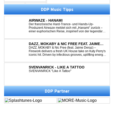
DDP Music Tipps
AIRWAZE - HANAMI
Der französische Hard-Trance- und Hands-Up-
Produzent Airwaze meldet sich mit „Hanami“ zurück –
einer euphorischen Reise, inspiriert von der legendären
japanischen Kirschblütenzeit. Durch die Kombination
aus mitreißenden Melodien, energiegeladenen
Rhythmen und emotionalen Vocals fängt der Track ...
DAZZ, MOKABY & NIC FREE FEAT. JAIME
DERAZ - FIREWORK
DAZZ, MOKABY & Nic Free (feat. Jaime Deraz) –
Firework delivers a fresh UK House take on Katy Perry's
iconic hit. Driven by infectious grooves, uplifting energy,
and Jaime Deraz's stunning vocals, this reimagined
cover brings a modern club vibe while preserving the
emotional power of the origin...
SVENVANRICK - LIKE A TATTOO
SVENVANRICK "Like A Tattoo"
DDP Partner