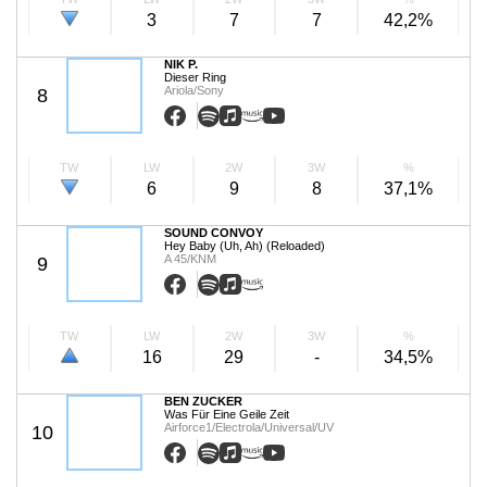
3
7
7
42,2%
NIK P.
Dieser Ring
Ariola/Sony
8
TW
LW
2W
3W
%
6
9
8
37,1%
SOUND CONVOY
Hey Baby (Uh, Ah) (Reloaded)
A 45/KNM
9
TW
LW
2W
3W
%
16
29
-
34,5%
BEN ZUCKER
Was Für Eine Geile Zeit
Airforce1/Electrola/Universal/UV
10