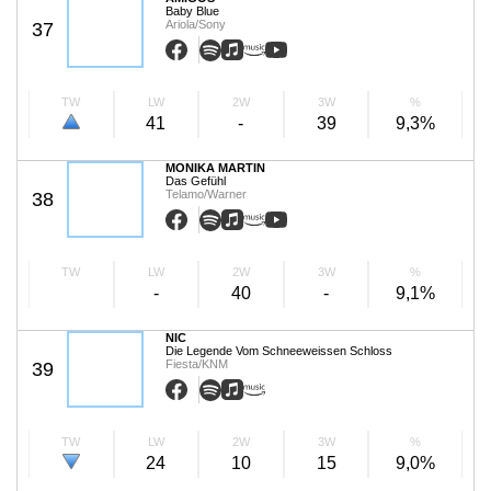
Baby Blue
Ariola/Sony
37
TW
LW
2W
3W
%
41
-
39
9,3%
MONIKA MARTIN
Das Gefühl
Telamo/Warner
38
TW
LW
2W
3W
%
-
40
-
9,1%
NIC
Die Legende Vom Schneeweissen Schloss
Fiesta/KNM
39
TW
LW
2W
3W
%
24
10
15
9,0%