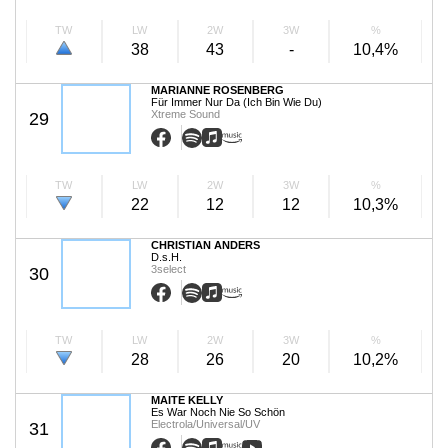
TW
LW
2W
3W
%
38
43
-
10,4%
MARIANNE ROSENBERG
Für Immer Nur Da (Ich Bin Wie Du)
Xtreme Sound
29
TW
LW
2W
3W
%
22
12
12
10,3%
CHRISTIAN ANDERS
D.s.H.
3select
30
TW
LW
2W
3W
%
28
26
20
10,2%
MAITE KELLY
Es War Noch Nie So Schön
Electrola/Universal/UV
31