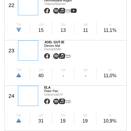
Himmelblaue Augen
Telamo/Warner
22
TW
LW
2W
3W
%
15
13
11
11,1%
JOEL GUTJE
Dieses Mal
Fiesta/KNM
23
TW
LW
2W
3W
%
40
-
-
11,0%
ELA
Peter Pan
Universal/UV
24
TW
LW
2W
3W
%
31
19
19
10,9%