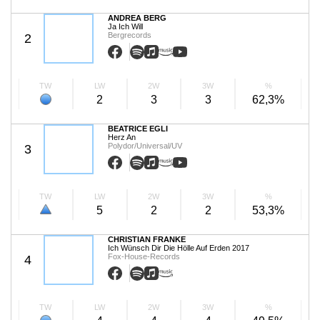
ANDREA BERG
Ja Ich Will
Bergrecords
2
TW
LW
2W
3W
%
2
3
3
62,3%
BEATRICE EGLI
Herz An
Polydor/Universal/UV
3
TW
LW
2W
3W
%
5
2
2
53,3%
CHRISTIAN FRANKE
Ich Wünsch Dir Die Hölle Auf Erden 2017
Fox-House-Records
4
TW
LW
2W
3W
%