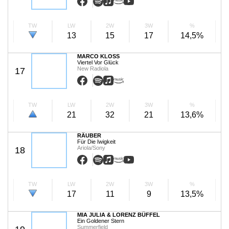
TW
LW
2W
3W
%
13
15
17
14,5%
MARCO KLOSS
Viertel Vor Glück
New Radiola
17
TW
LW
2W
3W
%
21
32
21
13,6%
RÄUBER
Für Die Iwigkeit
Ariola/Sony
18
TW
LW
2W
3W
%
17
11
9
13,5%
MIA JULIA & LORENZ BÜFFEL
Ein Goldener Stern
Summerfield