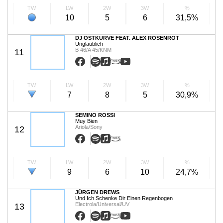
TW
LW
2W
3W
%
10
5
6
31,5%
DJ OSTKURVE FEAT. ALEX ROSENROT
Unglaublich
B 46/A 45/KNM
11
TW
LW
2W
3W
%
7
8
5
30,9%
SEMINO ROSSI
Muy Bien
Ariola/Sony
12
TW
LW
2W
3W
%
9
6
10
24,7%
JÜRGEN DREWS
Und Ich Schenke Dir Einen Regenbogen
Electrola/Universal/UV
13