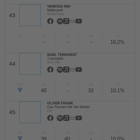
VANESSA MAI
Meilenweit
Ariola/Sony
43
TW
LW
2W
3W
%
-
-
-
10,2%
NOEL TERHORST
Traumpilot
Best Mix
44
TW
LW
2W
3W
%
40
-
32
10,1%
OLIVER FRANK
Das Passiert Mir Nie Wieder
DA
45
TW
LW
2W
3W
%
39
40
-
10,0%