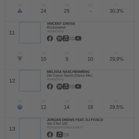
TW
LW
2W
3W
%
24
29
-
30,3%
VINCENT GROSS
Rückenwind
Ariola/Sony
11
TW
LW
2W
3W
%
10
9
10
29,9%
MELISSA NASCHENWENG
Die Ganze Nacht (Dance Mix)
Ariola/Sony
12
TW
LW
2W
3W
%
12
14
18
29,5%
JÜRGEN DREWS FEAT. DJ FOSCO
Von 0 Auf 100
Rhingtoen/Universal/UV
13