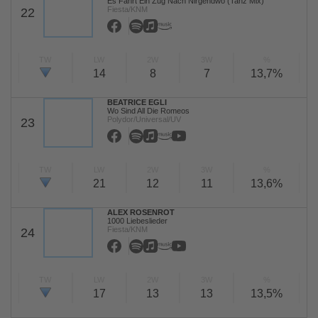
Es Fährt Ein Zug Nach Nirgendwo (Tanz Mix)
Fiesta/KNM
22
TW
LW
2W
3W
%
14
8
7
13,7%
BEATRICE EGLI
Wo Sind All Die Romeos
Polydor/Universal/UV
23
TW
LW
2W
3W
%
21
12
11
13,6%
ALEX ROSENROT
1000 Liebeslieder
Fiesta/KNM
24
TW
LW
2W
3W
%
17
13
13
13,5%