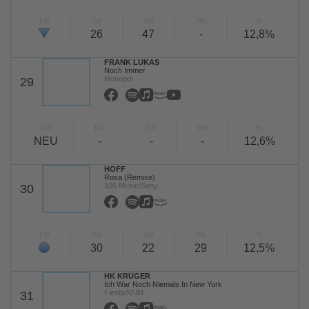
TW
LW
2W
3W
%
26
47
-
12,8%
FRANK LUKAS
Noch Immer
Monopol
29
TW
LW
2W
3W
%
NEU
-
-
-
12,6%
HOFF
Rosa (Remixe)
105 Music/Sony
30
TW
LW
2W
3W
%
30
22
29
12,5%
HK KRÜGER
Ich War Noch Niemals In New York
Fiesta/KNM
31