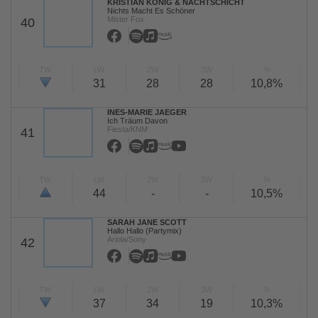
KRISTIAN KÖNIG & NACHTSCHICHT
Nichts Macht Es Schöner
Mister Fox
40
TW
LW
2W
3W
%
31
28
28
10,8%
INES-MARIE JAEGER
Ich Träum Davon
Fiesta/KNM
41
TW
LW
2W
3W
%
44
-
-
10,5%
SARAH JANE SCOTT
Hallo Hallo (Partymix)
Ariola/Sony
42
TW
LW
2W
3W
%
37
34
19
10,3%