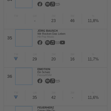
TW
LW
2W
3W
%
-
23
46
11,8%
JÖRG BAUSCH
Wir Rocken Das Leben
Hit-Pop Music
35
TW
LW
2W
3W
%
29
20
16
11,7%
EMOTION
Ein Schatz
Fiesta/KNM
36
TW
LW
2W
3W
%
35
42
-
11,6%
FEUERHERZ
Genau Wie Du