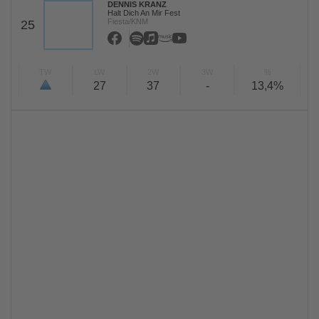
DENNIS KRANZ
Halt Dich An Mir Fest
Fiesta/KNM
25
TW
LW
2W
3W
%
27
37
-
13,4%