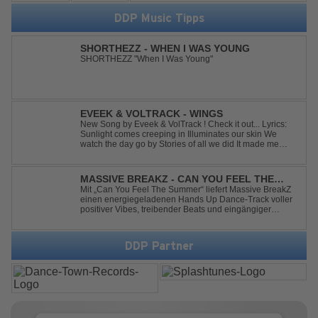
DDP Music Tipps
SHORTHEZZ - WHEN I WAS YOUNG
SHORTHEZZ "When I Was Young"
EVEEK & VOLTRACK - WINGS
New Song by Eveek & VolTrack ! Check it out... Lyrics:
Sunlight comes creeping in Illuminates our skin We
watch the day go by Stories of all we did It made me
think of you It made me think of you Under a trillion stars
We danced on top of cars ...
MASSIVE BREAKZ - CAN YOU FEEL THE
SUMMER
Mit „Can You Feel The Summer“ liefert Massive BreakZ
einen energiegeladenen Hands Up Dance-Track voller
positiver Vibes, treibender Beats und eingängiger
Melodie. Der Song bringt das Gefühl von Sommer,
Freiheit und unvergesslichen Nächten direkt auf die
Tanzfläche – perfekt für Clubs, Festivals...
DDP Partner