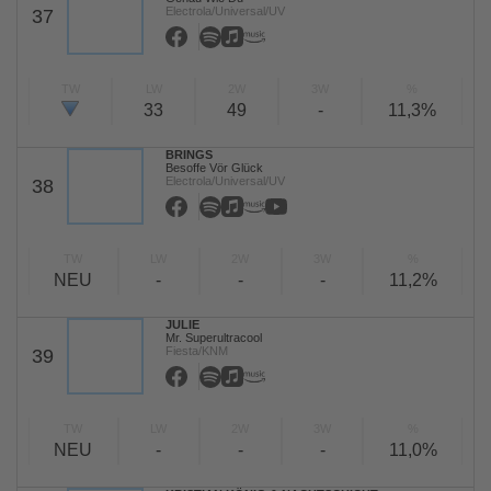
Electrola/Universal/UV
37
TW
LW
2W
3W
%
33
49
-
11,3%
BRINGS
Besoffe Vör Glück
Electrola/Universal/UV
38
TW
LW
2W
3W
%
NEU
-
-
-
11,2%
JULIE
Mr. Superultracool
Fiesta/KNM
39
TW
LW
2W
3W
%
NEU
-
-
-
11,0%