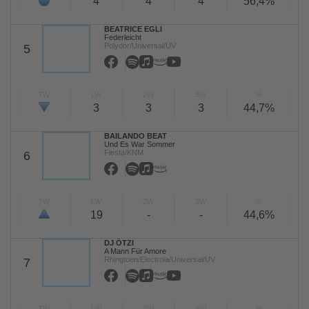
4
4
4
56,4%
BEATRICE EGLI
Federleicht
Polydor/Universal/UV
5
TW
LW
2W
3W
%
3
3
3
44,7%
BAILANDO BEAT
Und Es War Sommer
Fiesta/KNM
6
TW
LW
2W
3W
%
19
-
-
44,6%
DJ ÖTZI
A Mann Für Amore
Rhingtoen/Electrola/Universal/UV
7
TW
LW
2W
3W
%