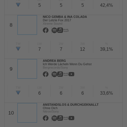
5
5
5
42,4%
NICO GEMBA & INA COLADA
Der Letzte Fox 2017
Xtreme Sound
8
TW
LW
2W
3W
%
7
7
12
39,1%
ANDREA BERG
Ich Werde Lächeln Wenn Du Gehst
Bergrecords/Sony
9
TW
LW
2W
3W
%
6
6
6
33,6%
ANSTANDSLOS & DURCHGEKNALLT
Ohne Dich
Nitron/Sony
10