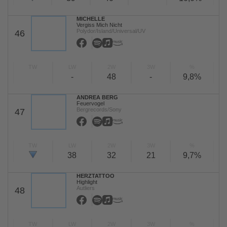
MICHELLE
Vergiss Mich Nicht
Polydor/Island/Universal/UV
46
TW
LW
2W
3W
%
-
48
-
9,8%
ANDREA BERG
Feuervogel
Bergrecords/Sony
47
TW
LW
2W
3W
%
38
32
21
9,7%
HERZTATTOO
Highlight
Autliers
48
TW
LW
2W
3W
%