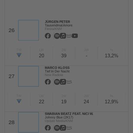
JÜRGEN PETER
Tausendmal Amore
Fiesta/KNM
26
TW
LW
2W
3W
%
20
39
-
13,2%
MARCO KLOSS
Tief In Der Nacht
New Radiola
27
TW
LW
2W
3W
%
22
19
24
12,9%
SWABIAN BEATZ FEAT. NICI W.
Johnny Blue (2K17)
Update Media/KNM
28