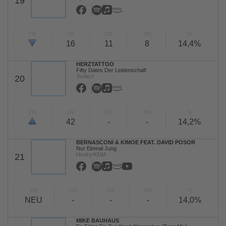
19
TW
LW
2W
3W
%
16
11
8
14,4%
HERZTATTOO
Fifty Dates Der Leidenschaft
3select
20
TW
LW
2W
3W
%
42
-
-
14,2%
BERNASCONI & KIMOE FEAT. DAVID POSOR
Nur Einmal Jung
Hooky/KNM
21
TW
LW
2W
3W
%
NEU
-
-
-
14,0%
MIKE BAUHAUS