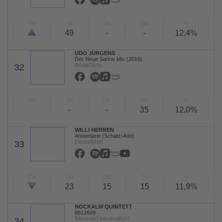
TW
LW
2W
3W
%
49
-
-
12,4%
UDO JÜRGENS
Der Neue Sahne Mix (2016)
Ariola/Sony
32
TW
LW
2W
3W
%
-
-
35
12,0%
WILLI HERREN
Annemarie (Schatzi Ade)
Fiesta/KNM
33
TW
LW
2W
3W
%
23
15
15
11,9%
NOCKALM QUINTETT
8612609
Electrola/Universal/UV
34