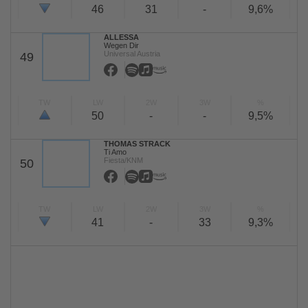
46
31
-
9,6%
ALLESSA
Wegen Dir
Universal Austria
49
TW
LW
2W
3W
%
50
-
-
9,5%
THOMAS STRACK
Ti Amo
Fiesta/KNM
50
TW
LW
2W
3W
%
41
-
33
9,3%