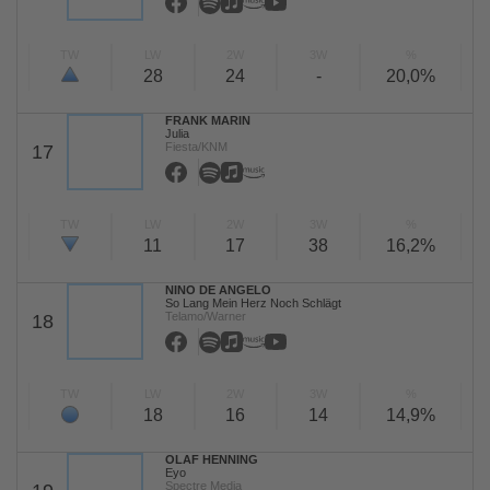
TW
LW
2W
3W
%
28
24
-
20,0%
FRANK MARIN
Julia
Fiesta/KNM
17
TW
LW
2W
3W
%
11
17
38
16,2%
NINO DE ANGELO
So Lang Mein Herz Noch Schlägt
Telamo/Warner
18
TW
LW
2W
3W
%
18
16
14
14,9%
OLAF HENNING
Eyo
Spectre Media