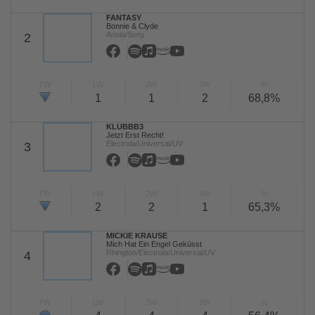
FANTASY
Bonnie & Clyde
Ariola/Sony
2
TW
LW
2W
3W
%
1
1
2
68,8%
KLUBBB3
Jetzt Erst Recht!
Electrola/Universal/UV
3
TW
LW
2W
3W
%
2
2
1
65,3%
MICKIE KRAUSE
Mich Hat Ein Engel Geküsst
Rhingtön/Electrola/Universal/UV
4
TW
LW
2W
3W
%