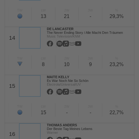
TW
LW
2W
3W
%
13
21
-
29,3%
DE LANCASTER
The Never Ending Story / Alle Macht Den Träumen
Music Television/KNM
14
TW
LW
2W
3W
%
8
10
9
23,2%
MAITE KELLY
Es War Noch Nie So Schön
Electrola/Universal/UV
15
TW
LW
2W
3W
%
15
-
-
22,7%
THOMAS ANDERS
Der Beste Tag Meines Lebens
Warner
16